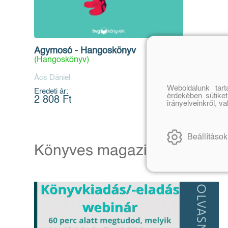
Agymosó - Hangoskönyv
(Hangoskönyv)
Ács Dániel
Weboldalunk tar
Eredeti ár:
érdekében sütiket
2 808 Ft
irányelveinkről, v
Beállítások
Könyves magazin