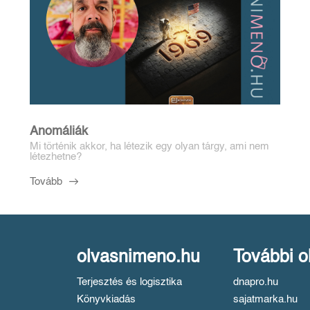
Anomáliák
Mi történik akkor, ha létezik egy olyan tárgy, ami nem
létezhetne?
Tovább
olvasnimeno.hu
További o
Terjesztés és logisztika
dnapro.hu
Könyvkiadás
sajatmarka.hu