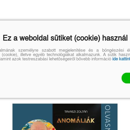
Ez a weboldal sütiket (cookie) használ
talmának személyre szabott megjelenítése és a böngészési él
 (cookie), illetve egyéb technológiákat alkalmazunk. A sütik hasz
alamint azok testreszabási lehetőségeiről bővebb információ
ide kattin