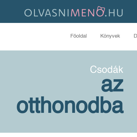
Főoldal
Könyvek
D
Csodák
az
otthonodba