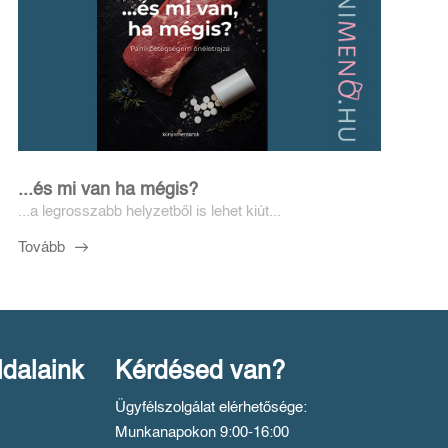
...és mi van ha mégis?
...a legrosszabb helyzetből is lehet kiút...
Tovább
ldalaink
Kérdésed van?
Ügyfélszolgálat elérhetősége:
Munkanapokon 9:00-16:00