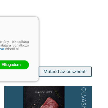
mény biztosítása
nálatára vonatkozó
tva
érhető el.
Elfogadom
Mutasd az összeset!