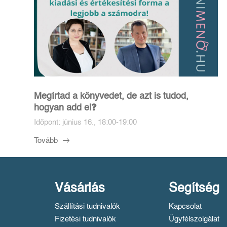
Megírtad a könyvedet, de azt is tudod,
hogyan add el❓️
Időpont: június 16., 18:00-19:00
Tovább
Vásárlás
Segítség
Szállítási tudnivalók
Kapcsolat
Fizetési tudnivalók
Ügyfélszolgálat