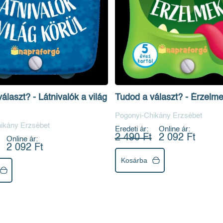
álaszt? - Látnivalók a világ
Tudod a választ? - Érzelm
Pogonyi-Chikány Erzsébet
ikány Erzsébet
Eredeti ár:
Online ár:
2 490 Ft
2 092 Ft
Online ár:
2 092 Ft
Kosárba