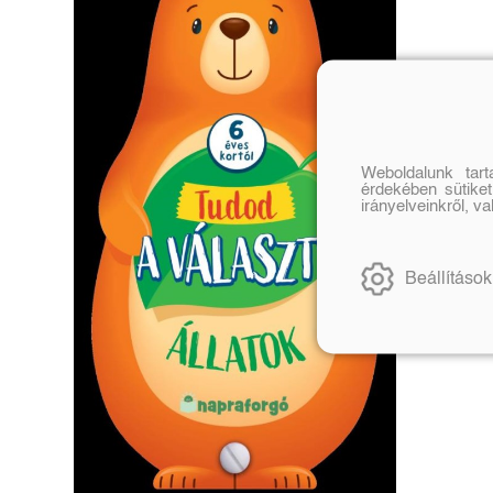
Weboldalunk tar
érdekében sütiket
irányelveinkről, v
Beállítások