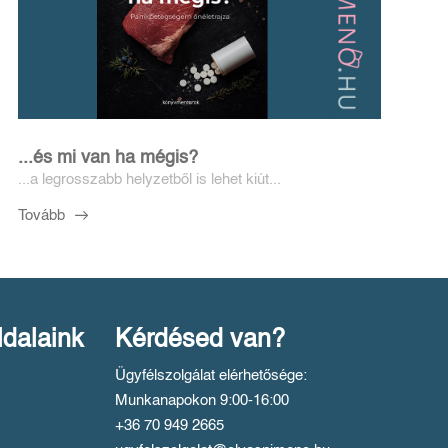
...és mi van ha mégis?
...a legrosszabb helyzetből is lehet kiút...
Tovább
ldalaink
Kérdésed van?
Ügyfélszolgálat elérhetősége:
Munkanapokon 9:00-16:00
+36 70 949 2665