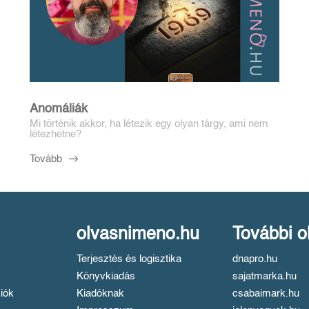
Anomáliák
Mi történik akkor, ha létezik egy olyan tárgy, ami nem
létezhetne?
Tovább
olvasnimeno.hu
További o
Terjesztés és logisztika
dnapro.hu
Könyvkiadás
sajatmarka.hu
iók
Kiadóknak
csabaimark.hu