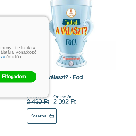
mény biztosítása
nálatára vonatkozó
tva
érhető el.
Elfogadom
Tudod a választ? - Foci
Eredeti ár:
Online ár:
2 490 Ft
2 092 Ft
Kosárba