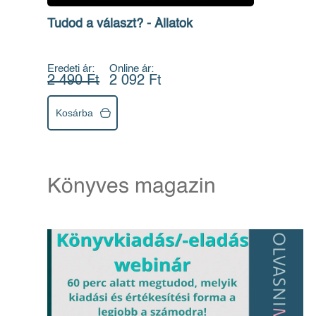
Tudod a választ? - Állatok
Eredeti ár:
Online ár:
2 490 Ft
2 092 Ft
Kosárba
Könyves magazin