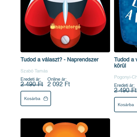
Tudod a választ? - Naprendszer
Tudod a v
körül
Szabó Tamás
Pogonyi-Ch
Eredeti ár:
Online ár:
2 490 Ft
2 092 Ft
Eredeti ár:
2 490 Ft
Kosárba
Kosárba