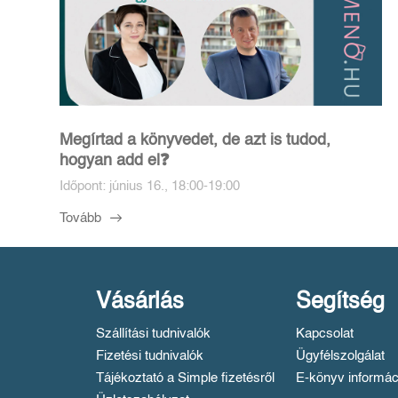
Megírtad a könyvedet, de azt is tudod,
hogyan add el❓️
Időpont: június 16., 18:00-19:00
Tovább
Vásárlás
Segítség
Szállítási tudnivalók
Kapcsolat
Fizetési tudnivalók
Ügyfélszolgálat
Tájékoztató a Simple fizetésről
E-könyv informác