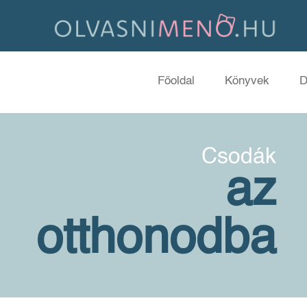
Főoldal
Könyvek
D
Csodák
az
otthonodba