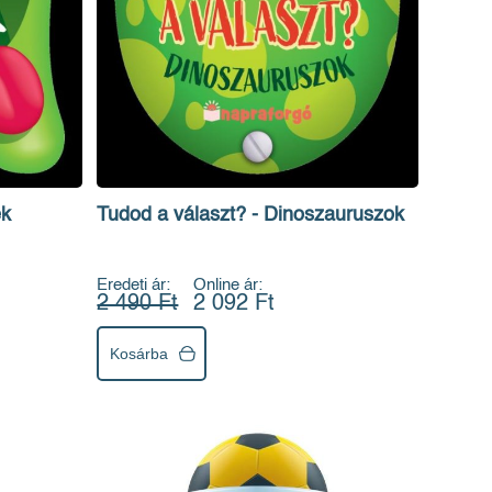
ek
Tudod a választ? - Dinoszauruszok
Eredeti ár:
Online ár:
2 490 Ft
2 092 Ft
Kosárba