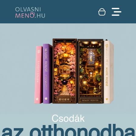
Csodák
az otthonodba