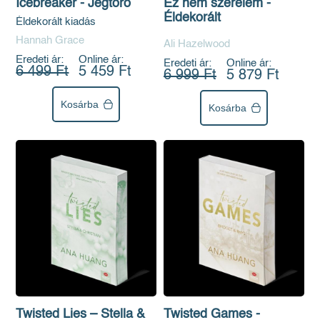
Icebreaker - Jégtörő
Ez nem szerelem -
Éldekorált
Éldekorált kiadás
Hannah Grace
Ali Hazelwood
Eredeti ár:
Online ár:
Eredeti ár:
Online ár:
6 499 Ft
5 459 Ft
6 999 Ft
5 879 Ft
Kosárba
Kosárba
Twisted Lies – Stella &
Twisted Games -