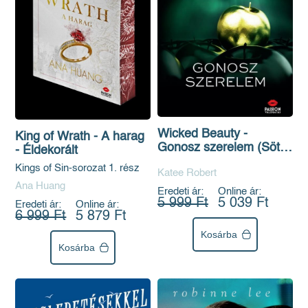
Wicked Beauty -
King of Wrath - A harag
Gonosz szerelem (Sötét
- Éldekorált
Olümposz 3.)
Kings of Sin-sorozat 1. rész
Katee Robert
Ana Huang
Eredeti ár:
Online ár:
5 999 Ft
5 039 Ft
Eredeti ár:
Online ár:
6 999 Ft
5 879 Ft
Kosárba
Kosárba