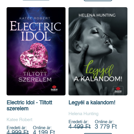
Electric Idol - Tiltott
Legyél a kalandom!
szerelem
Helena Hunting
Katee Robert
Eredeti ár:
Online ár:
4 499 Ft
3 779 Ft
Eredeti ár:
Online ár:
4 999 Ft
4 199 Ft