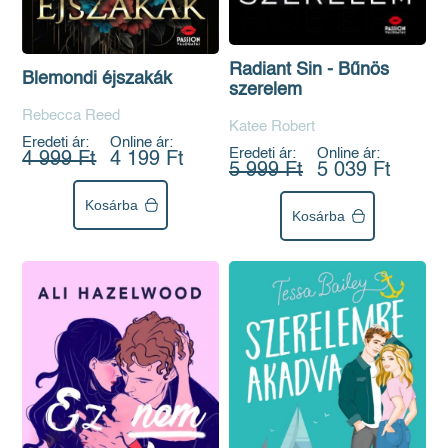
Radiant Sin - Bűnös
Blemondi éjszakák
szerelem
Rebecca Reed
Katee Robert
Eredeti ár:
Online ár:
Eredeti ár:
Online ár:
4 999 Ft
4 199 Ft
5 999 Ft
5 039 Ft
Kosárba
Kosárba