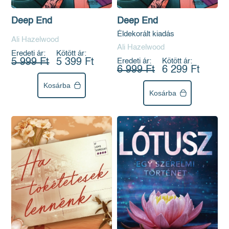
Deep End
Deep End
Éldekorált kiadás
Ali Hazelwood
Ali Hazelwood
Eredeti ár:
Kötött ár:
5 999 Ft
5 399 Ft
Eredeti ár:
Kötött ár:
6 999 Ft
6 299 Ft
Kosárba
Kosárba