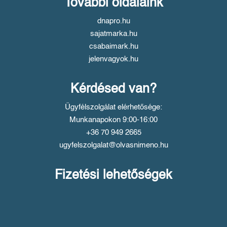
További oldalaink
dnapro.hu
sajatmarka.hu
csabaimark.hu
jelenvagyok.hu
Kérdésed van?
Ügyfélszolgálat elérhetősége:
Munkanapokon 9:00-16:00
+36 70 949 2665
ugyfelszolgalat@olvasnimeno.hu
Fizetési lehetőségek