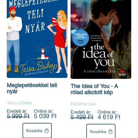
Meglepetésekkel teli
The Idea of You - A
nyár
rólad alkotott kép
Tessa Bailey
Robinne Lee
Eredeti ár:
Online ár:
Eredeti ár:
Online ár:
5 999 Ft
5 039 Ft
5 499 Ft
4 619 Ft
Kosárba
Kosárba