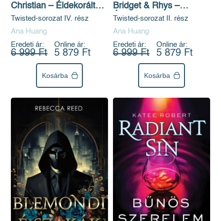
Christian – Éldekorált
Bridget & Rhys –
kiadás
Éldekorált kiadás
Twisted-sorozat IV. rész
Twisted-sorozat II. rész
Ana Huang
Ana Huang
Eredeti ár:
Online ár:
Eredeti ár:
Online ár:
6 999 Ft
5 879 Ft
6 999 Ft
5 879 Ft
Kosárba
Kosárba