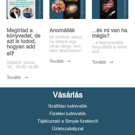
Megírtad a
Anomáliák
...és mi van ha
könyvedet, de
mégis?
Mi történik akkor,
azt is tudod,
ha létezik egy
...a legrosszabb
olyan tárgy, ami
hogyan add
helyzetből is lehet
nem létezhetne?
kiút...
el❓️
Tovább
Tovább
Időpont: június
16., 18:00-19:00
Tovább
Vásárlás
Szállítási tudnivalók
Fizetési tudnivalók
Tájékoztató a Simple fizetésről
Üzletszabályzat