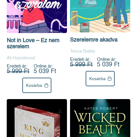
Szerelemre akadva
Not in Love – Ez nem
szerelem
Tessa Bailey
Ali Hazelwood
Eredeti ár:
Online ár:
5 999 Ft
5 039 Ft
Eredeti ár:
Online ár:
5 999 Ft
5 039 Ft
Kosárba
Kosárba