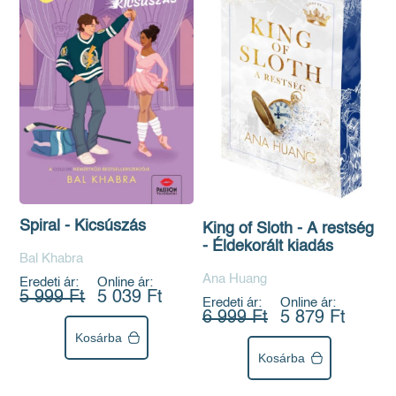
Spiral - Kicsúszás
King of Sloth - A restség
- Éldekorált kiadás
Bal Khabra
Ana Huang
Eredeti ár:
Online ár:
5 999 Ft
5 039 Ft
Eredeti ár:
Online ár:
6 999 Ft
5 879 Ft
Kosárba
Kosárba