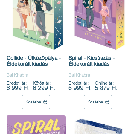
Collide - Ütközőpálya -
Spiral - Kicsúszás -
Éldekorált kiadás
Éldekorált kiadás
Bal Khabra
Bal Khabra
Eredeti ár:
Kötött ár:
Eredeti ár:
Online ár:
6 999 Ft
6 299 Ft
6 999 Ft
5 879 Ft
Kosárba
Kosárba