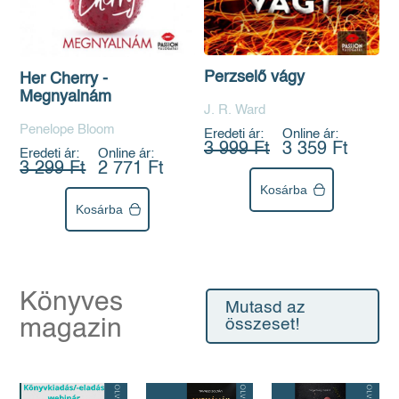
Perzselő vágy
Her Cherry -
Megnyalnám
J. R. Ward
Penelope Bloom
Eredeti ár:
Online ár:
3 999 Ft
3 359 Ft
Eredeti ár:
Online ár:
3 299 Ft
2 771 Ft
Kosárba
Kosárba
Könyves
Mutasd az
magazin
összeset!