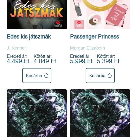
Édes kis játszmák
Passenger Princess
J. Kenner
Morgan Elizabeth
Eredeti ár:
Kötött ár:
Eredeti ár:
Kötött ár:
4 499 Ft
4 049 Ft
5 999 Ft
5 399 Ft
Kosárba
Kosárba