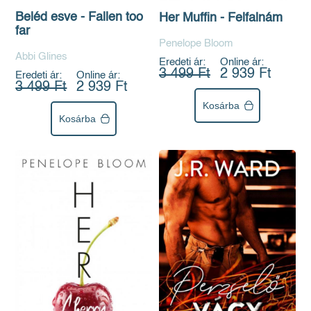
Beléd esve - Fallen too
Her Muffin - Felfalnám
far
Penelope Bloom
Abbi Glines
Eredeti ár:
Online ár:
3 499 Ft
2 939 Ft
Eredeti ár:
Online ár:
3 499 Ft
2 939 Ft
Kosárba
Kosárba