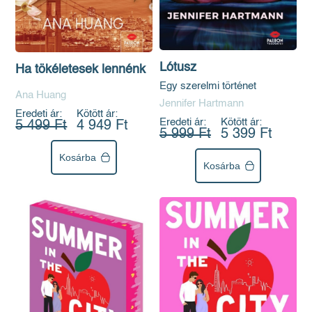
Lótusz
Ha tökéletesek lennénk
Egy szerelmi történet
Ana Huang
Jennifer Hartmann
Eredeti ár:
Kötött ár:
Eredeti ár:
Kötött ár:
5 499 Ft
4 949 Ft
5 999 Ft
5 399 Ft
Kosárba
Kosárba