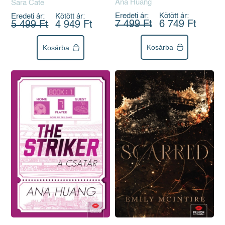
Ana Huang
Sara Cate
Eredeti ár:
Kötött ár:
Eredeti ár:
Kötött ár:
7 499 Ft
6 749 Ft
5 499 Ft
4 949 Ft
Kosárba
Kosárba