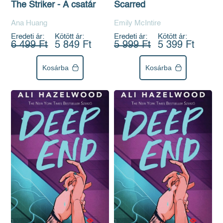
The Striker - A csatár
Scarred
Ana Huang
Emily McIntire
Eredeti ár:
Kötött ár:
Eredeti ár:
Kötött ár:
6 499 Ft
5 849 Ft
5 999 Ft
5 399 Ft
Kosárba
Kosárba