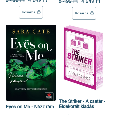
5 499 Ft
4 949 Ft
5 499 Ft
4 949 Ft
Kosárba
Kosárba
The Striker - A csatár -
Éldekorált kiadás
Eyes on Me - Nézz rám