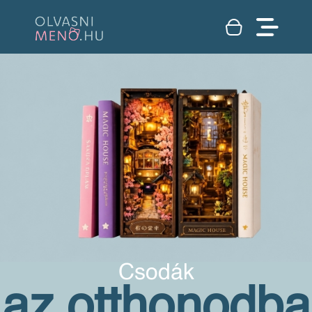
Csodák
az otthonodba