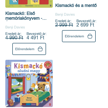
Kismackó és a mentő
Kismackó: Első
Benji Davies
memóriakönyvem -
Eredeti ár:
Bevezető ár:
Állatok
2 999 Ft
2 699 Ft
Benji Davies
Eredeti ár:
Bevezető ár:
Előrendelem
4 990 Ft
4 491 Ft
Előrendelem