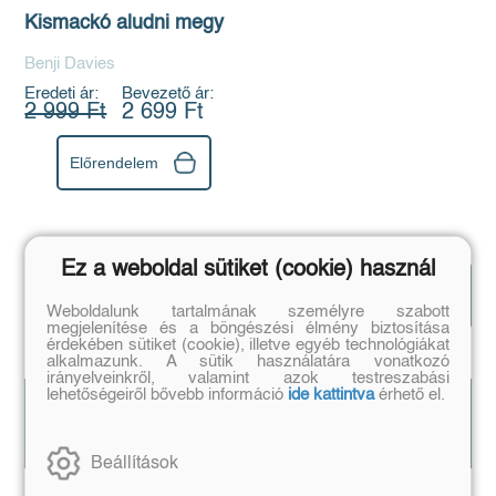
Kismackó aludni megy
Benji Davies
Eredeti ár:
Bevezető ár:
2 999 Ft
2 699 Ft
Előrendelem
Ez a weboldal sütiket (cookie) használ
Könyves
Mutasd az
magazin
összeset!
Weboldalunk tartalmának személyre szabott
megjelenítése és a böngészési élmény biztosítása
érdekében sütiket (cookie), illetve egyéb technológiákat
alkalmazunk. A sütik használatára vonatkozó
irányelveinkről, valamint azok testreszabási
lehetőségeiről bővebb információ
ide kattintva
érhető el.
Beállítások