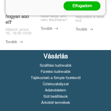
Megírtad a
Anomáliák
...és mi van ha
Elfogadom
könyvedet, de
mégis?
Mi történik akkor,
azt is tudod,
ha létezik egy
...a legrosszabb
olyan tárgy, ami
hogyan add
helyzetből is lehet
nem létezhetne?
kiút...
el❓️
Tovább
Tovább
Időpont: június
16., 18:00-19:00
Tovább
Vásárlás
Szállítási tudnivalók
Fizetési tudnivalók
Tájékoztató a Simple fizetésről
Üzletszabályzat
Adatvédelem
Süti beállítások
Árkötött termékek