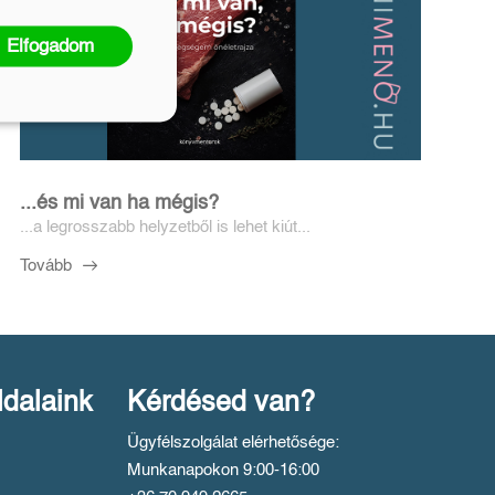
Elfogadom
...és mi van ha mégis?
...a legrosszabb helyzetből is lehet kiút...
Tovább
ldalaink
Kérdésed van?
Ügyfélszolgálat elérhetősége:
Munkanapokon 9:00-16:00