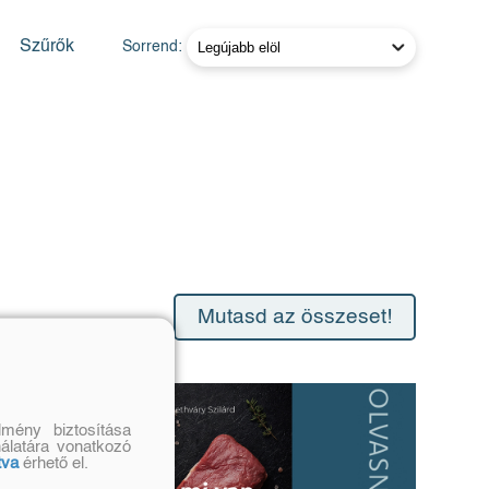
Szűrők
Sorrend:
Mutasd az összeset!
mény biztosítása
nálatára vonatkozó
tva
érhető el.