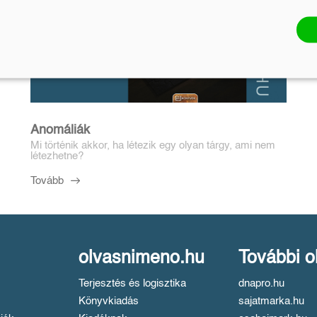
Anomáliák
Mi történik akkor, ha létezik egy olyan tárgy, ami nem
létezhetne?
Tovább
olvasnimeno.hu
További o
Terjesztés és logisztika
dnapro.hu
Könyvkiadás
sajatmarka.hu