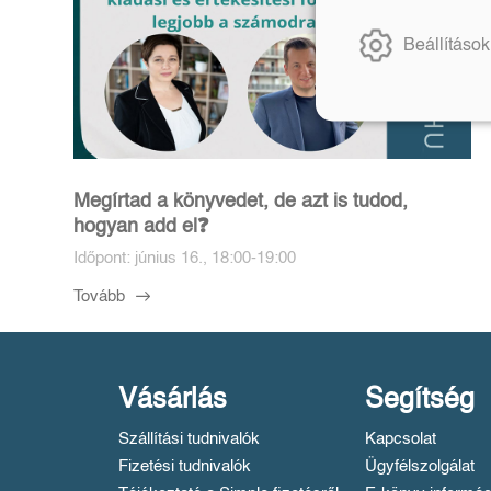
Beállítások
Megírtad a könyvedet, de azt is tudod,
hogyan add el❓️
Időpont: június 16., 18:00-19:00
Tovább
Vásárlás
Segítség
Szállítási tudnivalók
Kapcsolat
Fizetési tudnivalók
Ügyfélszolgálat