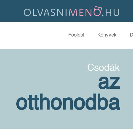
Főoldal
Könyvek
D
Csodák
az
otthonodba