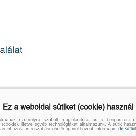
alálat
Ez a weboldal sütiket (cookie) használ
talmának személyre szabott megjelenítése és a böngészési él
 (cookie), illetve egyéb technológiákat alkalmazunk. A sütik hasz
alamint azok testreszabási lehetőségeiről bővebb információ
ide kattin