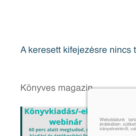
A keresett kifejezésre nincs t
Könyves magazin
Weboldalunk tar
érdekében sütiket
irányelveinkről, v