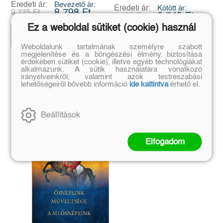
századtól napjainkig
Eredeti ár:
Bevezető ár:
Eredeti ár:
Kötött ár:
8 798 Ft
9 775 Ft
6 749 Ft
7 499 Ft
Ez a weboldal sütiket (cookie) használ
Előrendelem
Előrendelem
Weboldalunk tartalmának személyre szabott
megjelenítése és a böngészési élmény biztosítása
érdekében sütiket (cookie), illetve egyéb technológiákat
alkalmazunk. A sütik használatára vonatkozó
Szerző további művei
irányelveinkről, valamint azok testreszabási
lehetőségeiről bővebb információ
ide kattintva
érhető el.
Beállítások
Elfogadom