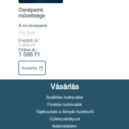
Ősnépeink
műveltsége
A mi ősnépeink
Fáy Elek
Eredeti ár:
1 900 Ft
Online ár:
1 596 Ft
Kosárba
Vásárlás
Szállítási tudnivalók
Fizetési tudnivalók
Tájékoztató a Simple fizetésről
Üzletszabályzat
Adatvédelem