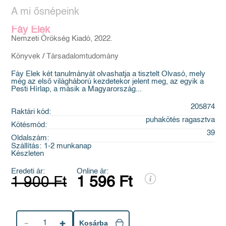
A mi ősnépeink
Fáy Elek
Nemzeti Örökség Kiadó, 2022.
Könyvek
/
Társadalomtudomány
Fáy Elek két tanulmányát olvashatja a tisztelt Olvasó, mely
még az első világháború kezdetekor jelent meg, az egyik a
Pesti Hírlap, a másik a Magyarország...
205874
Raktári kód:
puhakötés ragasztva
Kötésmód:
39
Oldalszám:
Szállítás:
1-2 munkanap
Készleten
Eredeti ár:
Online ár:
1 900 Ft
1 596 Ft
1
Kosárba