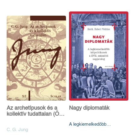
Az archetípusok és a
Nagy diplomaták
kollektív tudattalan (ÖM
9/I) (3. kiadás)
A legkiemelkedőbb
C. G. Jung
külpolitikusok a XVII.