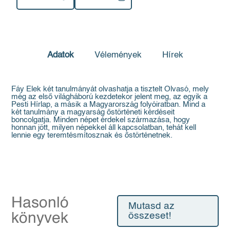
Adatok
Vélemények
Hírek
Fáy Elek két tanulmányát olvashatja a tisztelt Olvasó, mely
még az első világháború kezdetekor jelent meg, az egyik a
Pesti Hírlap, a másik a Magyarország folyóiratban. Mind a
két tanulmány a magyarság őstörténeti kérdéseit
boncolgatja. Minden népet érdekel származása, hogy
honnan jött, milyen népekkel áll kapcsolatban, tehát kell
lennie egy teremtésmítosznak és őstörténetnek.
Hasonló
Mutasd az
könyvek
összeset!