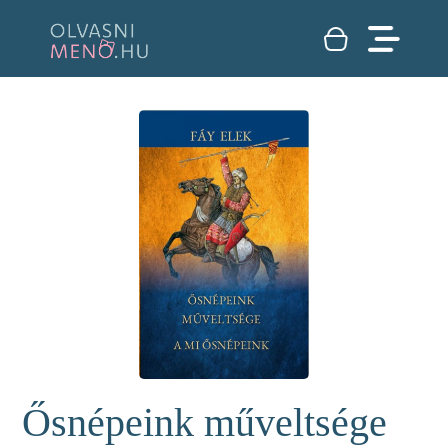
Ősnépeink műveltsége