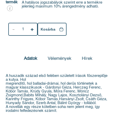
termék
A hatályos jogszabályok szerint erre a termékre
jelenleg maximum 10% árengedmény adható.
1
Kosárba
Adatok
Vélemények
Hírek
A huszadik század első felében született írások főszereplője
a kutya. Hol
megrendítő, hol balladai-drámai, hol derűs történetek a
magyar klasszikusok - Gárdonyi Géza, Herczeg Ferenc,
Kóbor Tamás, Krúdy Gyula, Móra Ferenc, Móricz
Zsigmond,Babits Mihály, Nagy Lajos, Kosztolányi Dezső,
Karinthy Frigyes, Kóbor Tamás,Harsányi Zsolt, Csáth Géza,
Hunyady Sándor, Szerb Antal, Bálint György - tollából.
A novellák egy része kötetben soha nem jelent meg, így
irodalmi felfedezésnek számít.