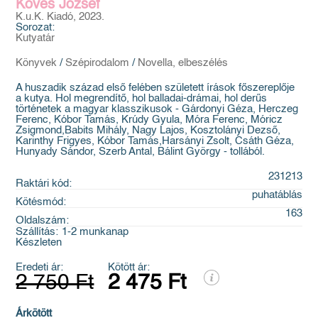
Köves József
K.u.K. Kiadó, 2023.
Sorozat:
Kutyatár
Könyvek
/
Szépirodalom
/
Novella, elbeszélés
A huszadik század első felében született írások főszereplője
a kutya. Hol megrendítő, hol balladai-drámai, hol derűs
történetek a magyar klasszikusok - Gárdonyi Géza, Herczeg
Ferenc, Kóbor Tamás, Krúdy Gyula, Móra Ferenc, Móricz
Zsigmond,Babits Mihály, Nagy Lajos, Kosztolányi Dezső,
Karinthy Frigyes, Kóbor Tamás,Harsányi Zsolt, Csáth Géza,
Hunyady Sándor, Szerb Antal, Bálint György - tollából.
231213
Raktári kód:
puhatáblás
Kötésmód:
163
Oldalszám:
Szállítás:
1-2 munkanap
Készleten
Eredeti ár:
Kötött ár:
2 750 Ft
2 475 Ft
Árkötött