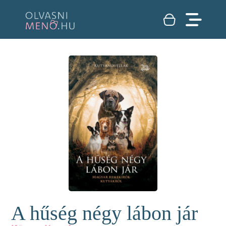
A hűség négy lábon jár