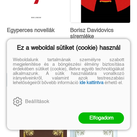
Egyperces novellák
Borisz Davidovics
síremléke
Ez a weboldal sütiket (cookie) használ
Örkény István
Weboldalunk tartalmának személyre szabott
Eredeti ár:
Bevezető ár:
Eredeti ár:
Kötött ár:
megjelenítése és a böngészési élmény biztosítása
6 749 Ft
2 871 Ft
7 499 Ft
3 190 Ft
érdekében sütiket (cookie), illetve egyéb technológiákat
alkalmazunk. A sütik használatára vonatkozó
irányelveinkről, valamint azok testreszabási
Előrendelem
Előrendelem
lehetőségeiről bővebb információ
ide kattintva
érhető el.
Szerző további művei
Beállítások
Elfogadom