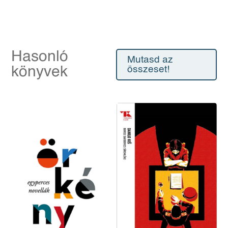
Hasonló
Mutasd az
könyvek
összeset!