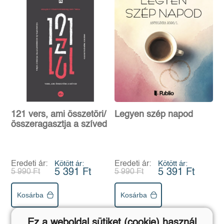
121 vers, ami összetöri/
Legyen szép napod
összeragasztja a szíved
Eredeti ár:
Kötött ár:
Eredeti ár:
Kötött ár:
5 391 Ft
5 391 Ft
5 990 Ft
5 990 Ft
Kosárba
Kosárba
Ez a weboldal sütiket (cookie) használ