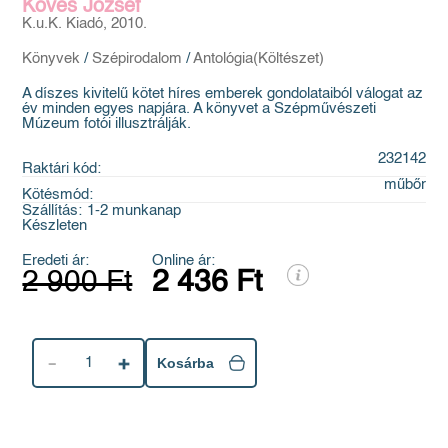
Köves József
K.u.K. Kiadó, 2010.
Könyvek
/
Szépirodalom
/
Antológia(Költészet)
A díszes kivitelű kötet híres emberek gondolataiból válogat az
év minden egyes napjára. A könyvet a Szépművészeti
Múzeum fotói illusztrálják.
232142
Raktári kód:
műbőr
Kötésmód:
Szállítás:
1-2 munkanap
Készleten
Eredeti ár:
Online ár:
2 900 Ft
2 436 Ft
1
Kosárba