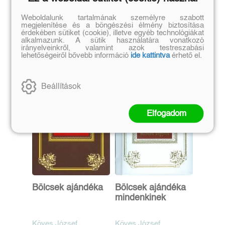
Szerző további művei
Weboldalunk tartalmának személyre szabott
megjelenítése és a böngészési élmény biztosítása
érdekében sütiket (cookie), illetve egyéb technológiákat
alkalmazunk. A sütik használatára vonatkozó
irányelveinkről, valamint azok testreszabási
lehetőségeiről bővebb információ
ide kattintva
érhető el.
Beállítások
Elfogadom
Bölcsek ajándéka
Bölcsek ajándéka
mindenkinek
Köves József
Köves József