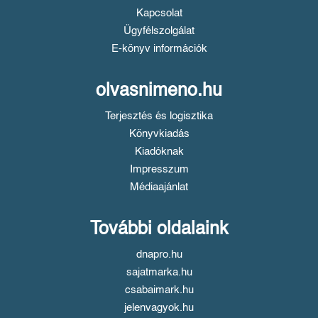
Kapcsolat
Ügyfélszolgálat
E-könyv információk
olvasnimeno.hu
Terjesztés és logisztika
Könyvkiadás
Kiadóknak
Impresszum
Médiaajánlat
További oldalaink
dnapro.hu
sajatmarka.hu
csabaimark.hu
jelenvagyok.hu