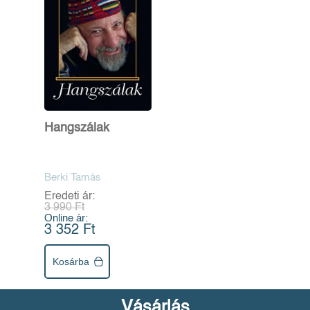
Hangszálak
Berki Tamás
Eredeti ár:
3 990 Ft
Online ár:
3 352 Ft
Kosárba
Vásárlás