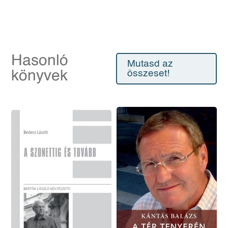
Hasonló
Mutasd az
könyvek
összeset!