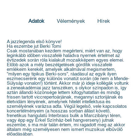
Adatok
Vélemények
Hírek
A jazzlegenda első könyve!
Ha eszembe jut Berki Tomi
Csak mostanában kezdem megérteni, miért van az, hogy
leginkább időben visszafelé haladva nyernek értelmet az
évtizedek során róla kialakult mozaikképem egyes elemei.
Előbb azok a mély beszélgetések gördítik visszafelé
emlékeim kerekét, amelyek alkalmával megismertem,
"milyen egy tipikus Berki-sors", ráadásul az egyik ilyen
eszmecserénk egy különös vonatút során (de nem a Mende-
Sülysáp vonalon!) történt. Akkor már jó ideje kollégák voltunk
a zeneakadémiai jazz tanszéken, s olykor színpadon is, így
aztán állandó közönsége lettem kifogyhatatlan és mindig
frissen tartott viccrepertoárjának, megannyi sztorijának és
életvidám lényének, amelynek hitelét intellektusa és
személyének varázsa adta. Végül legelső, vele kapcsolatos
koncertélményeim (a hosszas sorban állást követő,
frenetikus hangulatú Interbrass bulik a Marczibányi téren,
vagy épp egy Erkel Színház-beli hangverseny) jutnak
eszembe, s ma már talán értem, mi ragadott meg az akkor
általam még személyesen nem ismert muzsikus elbűvölő
előadásában.