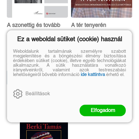
A szonettig és tovább
A tér tenyerén
Ez a weboldal sütiket (cookie) használ
Bertók László költészete
Közelítések Böszörményi
Zoltán életművéhez
Bedecs László
Kántás Balázs
Weboldalunk tartalmának személyre szabott
megjelenítése és a böngészési élmény biztosítása
Eredeti ár:
Online ár:
Eredeti ár:
Online ár:
érdekében sütiket (cookie), illetve egyéb technológiákat
2 512 Ft
2 100 Ft
2 990 Ft
2 500 Ft
alkalmazunk. A sütik használatára vonatkozó
irányelveinkről, valamint azok testreszabási
lehetőségeiről bővebb információ
ide kattintva
érhető el.
Kosárba
Kosárba
Beállítások
Szerző további művei
Elfogadom