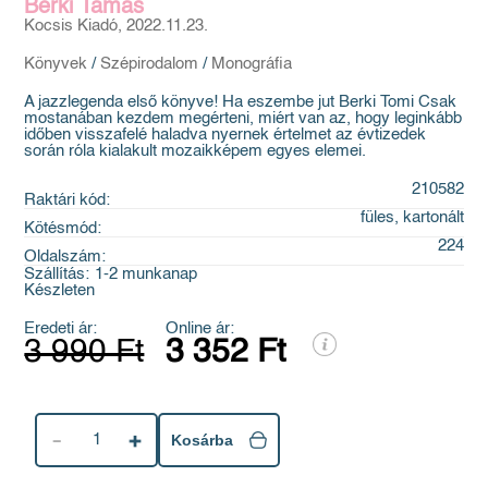
Berki Tamás
Kocsis Kiadó, 2022.11.23.
Könyvek
/
Szépirodalom
/
Monográfia
A jazzlegenda első könyve! Ha eszembe jut Berki Tomi Csak
mostanában kezdem megérteni, miért van az, hogy leginkább
időben visszafelé haladva nyernek értelmet az évtizedek
során róla kialakult mozaikképem egyes elemei.
210582
Raktári kód:
füles, kartonált
Kötésmód:
224
Oldalszám:
Szállítás:
1-2 munkanap
Készleten
Eredeti ár:
Online ár:
3 990 Ft
3 352 Ft
1
Kosárba