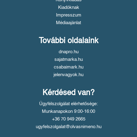
Kiadóknak
Impresszum
Médiaajánlat
További oldalaink
dnapro.hu
sajatmarka.hu
csabaimark.hu
jelenvagyok.hu
Kérdésed van?
Ügyfélszolgálat elérhetősége:
Munkanapokon 9:00-16:00
+36 70 949 2665
ugyfelszolgalat@olvasnimeno.hu