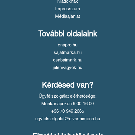
Kiadóknak
Impresszum
Médiaajánlat
További oldalaink
dnapro.hu
sajatmarka.hu
csabaimark.hu
jelenvagyok.hu
Kérdésed van?
Ügyfélszolgálat elérhetősége:
Munkanapokon 9:00-16:00
+36 70 949 2665
ugyfelszolgalat@olvasnimeno.hu