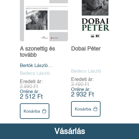
A szonettig és
Dobai Péter
tovább
Bertók László
költészete
Bedecs László
Bedecs László
Eredeti ár:
Eredeti ár:
3 490 Ft
2 990 Ft
Online ár:
Online ár:
2 932 Ft
2 512 Ft
Kosárba
Kosárba
Vásárlás