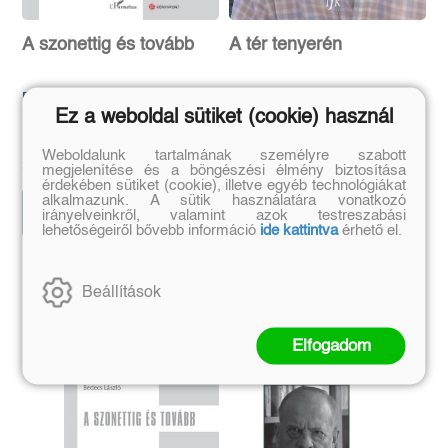
A szonettig és tovább
A tér tenyerén
Bertók László költészete
Közelítések Böszörményi
Ez a weboldal sütiket (cookie) használ
Zoltán életművéhez
Bedecs László
Kántás Balázs
Eredeti ár:
Online ár:
Eredeti ár:
Online ár:
Weboldalunk tartalmának személyre szabott
2 512 Ft
2 100 Ft
2 990 Ft
2 500 Ft
megjelenítése és a böngészési élmény biztosítása
érdekében sütiket (cookie), illetve egyéb technológiákat
alkalmazunk. A sütik használatára vonatkozó
Kosárba
Kosárba
irányelveinkről, valamint azok testreszabási
lehetőségeiről bővebb információ
ide kattintva
érhető el.
Szerző további művei
Beállítások
Elfogadom