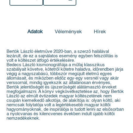
Adatok
Vélemények
Hírek
Bertók László életműve 2020-ban, a szerző halálával
lezárult, de ez a sajnálatos esemény egyben felszólítás is
volt e költészet átfogó értékelésére.
Bedecs László kismonográfiája a műfaj klasszikus
szabályait követve, kötetről kötetre haladva, időrendben járja
végig a nagyszabású, többször megújult életmű egyes
állomásait, és miközben elidőz egy-egy versnél vagy akár
verssornál, mindig igyekszik az általánosan érvényes,
Bertók jelentőségét és újszerűségét alátámasztó érveket
megfogalmazni. A könyv végkövetkeztetése az, hogy Bertók
László az elmúlt évtizedek magyar költészetének nem
csupán kiemelkedő alkotója, de alakítója is: olyan költő, aki
nemcsak folytatója volt a legértékesebb magyar költői
hagyományoknak, de inspirálója is tudott lenni az elsősorban
a nyolcvanas és kilencvenes években indult újabb költői
nemzedékeknek.