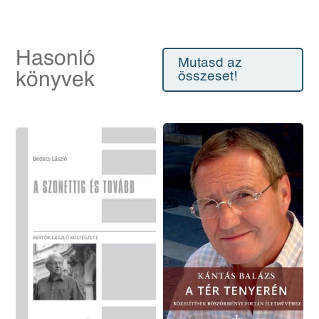
Hasonló
Mutasd az
könyvek
összeset!