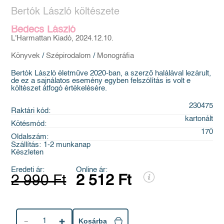
Bertók László költészete
Bedecs László
L'Harmattan Kiadó, 2024.12.10.
Könyvek
/
Szépirodalom
/
Monográfia
Bertók László életműve 2020-ban, a szerző halálával lezárult,
de ez a sajnálatos esemény egyben felszólítás is volt e
költészet átfogó értékelésére.
230475
Raktári kód:
kartonált
Kötésmód:
170
Oldalszám:
Szállítás:
1-2 munkanap
Készleten
Eredeti ár:
Online ár:
2 990 Ft
2 512 Ft
1
Kosárba