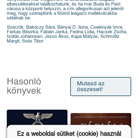
elbeszélésekkel találkozhatunk; és ha már Buda és Pest
városa a központi helyszín, a cím allegorikusan azt jeleníti
meg, hogy szereplőink a főútról leágazó mellékutcákba
sétálnak be.
Szerzők: Bakóczy Sára, Bányai D. Ilona, Cselenyák Imre,
Farkas Bíborka, Fábián Janka, Fedina Lídia, Hacsek Zsófia,
Izolde Johannsen, Jezsó Ákos, Kapa Mátyás, Schmöltz
Margit, Soós Tibor
Hasonló
Mutasd az
könyvek
összeset!
Ez a weboldal sütiket (cookie) használ