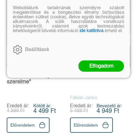
Weboldalunk tartalmának személyre szabott
megjelenítése és a böngészési élmény biztosítása
érdekében sütiket (cookie), illetve egyéb technológiákat
alkalmazunk. A sütik használatára vonatkozó
irányelveinkről, valamint azok testreszabási
lehetőségeiről bővebb információ
ide kattintva
érhető el.
Beállítások
Elfogadom
"Ön Hitler reménytelen
Emma fiai
szerelme"
Fábián Janka
Eredeti ár:
Kötött ár:
Eredeti ár:
Bevezető ár:
4 499 Ft
4 949 Ft
4 999 Ft
5 499 Ft
Előrendelem
Előrendelem