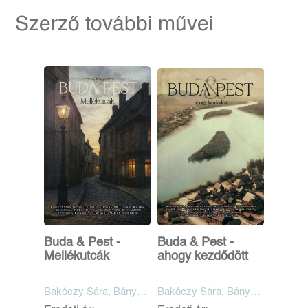
Szerző további művei
Buda & Pest -
Buda & Pest -
Mellékutcák
ahogy kezdődött
Bakóczy Sára, Bányai
Bakóczy Sára, Bányai
D. Ilona, Cselenyák
D. Ilona, Cselenyák