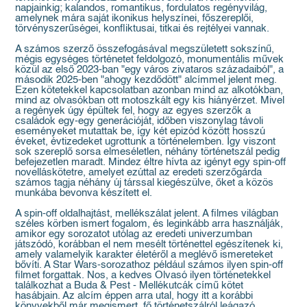
napjainkig; kalandos, romantikus, fordulatos regényvilág,
amelynek mára saját ikonikus helyszínei, főszereplői,
törvényszerűségei, konfliktusai, titkai és rejtélyei vannak.
A számos szerző összefogásával megszületett sokszínű,
mégis egységes történetet feldolgozó, monumentális művek
közül az első 2023-ban "egy város zivataros századaiból", a
második 2025-ben "ahogy kezdődött" alcímmel jelent meg.
Ezen kötetekkel kapcsolatban azonban mind az alkotókban,
mind az olvasókban ott motoszkált egy kis hiányérzet. Mivel
a regények úgy épültek fel, hogy az egyes szerzők a
családok egy-egy generációját, időben viszonylag távoli
eseményeket mutattak be, így két epizód között hosszú
éveket, évtizedeket ugrottunk a történelemben. Így viszont
sok szereplő sorsa elmeséletlen, néhány történetszál pedig
befejezetlen maradt. Mindez éltre hívta az igényt egy spin-off
novelláskötetre, amelyet ezúttal az eredeti szerzőgárda
számos tagja néhány új társsal kiegészülve, őket a közös
munkába bevonva készített el.
A spin-off oldalhajtást, mellékszálat jelent. A filmes világban
széles körben ismert fogalom, és leginkább arra használják,
amikor egy sorozatot utólag az eredeti univerzumban
játszódó, korábban el nem mesélt történettel egészítenek ki,
amely valamelyik karakter életéről a meglévő ismereteket
bővíti. A Star Wars-sorozathoz például számos ilyen spin-off
filmet forgattak. Nos, a kedves Olvasó ilyen történetekkel
találkozhat a Buda & Pest - Mellékutcák című kötet
hasábjain. Az alcím éppen arra utal, hogy itt a korábbi
könyvekből már megismert, fő történetszálról leágazó