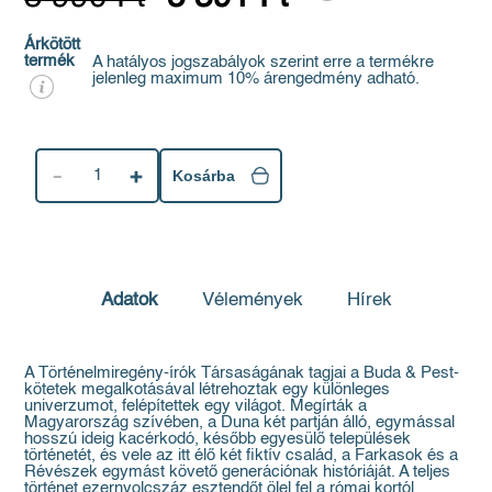
Árkötött
termék
A hatályos jogszabályok szerint erre a termékre
jelenleg maximum 10% árengedmény adható.
1
Kosárba
Adatok
Vélemények
Hírek
A Történelmiregény-írók Társaságának tagjai a Buda & Pest-
kötetek megalkotásával létrehoztak egy különleges
univerzumot, felépítettek egy világot. Megírták a
Magyarország szívében, a Duna két partján álló, egymással
hosszú ideig kacérkodó, később egyesülő települések
történetét, és vele az itt élő két fiktív család, a Farkasok és a
Révészek egymást követő generációnak históriáját. A teljes
történet ezernyolcszáz esztendőt ölel fel a római kortól