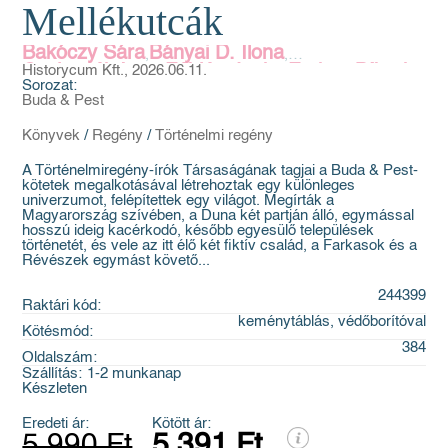
Mellékutcák
Bakóczy Sára
Bányai D. Ilona
,
,
Cselenyák Imre
Historycum Kft., 2026.06.11.
Fábián Janka
Farkas Bíborka
,
,
Sorozat:
Fedina Lídia
Hacsek Zsófia
Izolde Johannsen
,
,
,
Buda & Pest
Jezsó Ákos
Kapa Mátyás
Schmöltz Margit
,
,
,
,
Soós Tibor
Könyvek
/
Regény
/
Történelmi regény
A Történelmiregény-írók Társaságának tagjai a Buda & Pest-
kötetek megalkotásával létrehoztak egy különleges
univerzumot, felépítettek egy világot. Megírták a
Magyarország szívében, a Duna két partján álló, egymással
hosszú ideig kacérkodó, később egyesülő települések
történetét, és vele az itt élő két fiktív család, a Farkasok és a
Révészek egymást követő...
244399
Raktári kód:
keménytáblás, védőborítóval
Kötésmód:
384
Oldalszám:
Szállítás:
1-2 munkanap
Készleten
Eredeti ár:
Kötött ár:
5 990 Ft
5 391 Ft