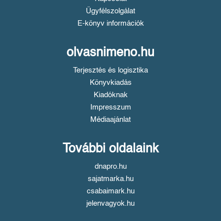
Ügyfélszolgálat
E-könyv információk
olvasnimeno.hu
Terjesztés és logisztika
Könyvkiadás
Kiadóknak
Impresszum
Médiaajánlat
További oldalaink
dnapro.hu
sajatmarka.hu
csabaimark.hu
jelenvagyok.hu