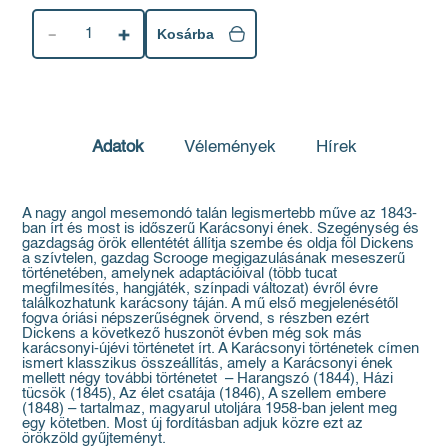
1
Kosárba
Adatok
Vélemények
Hírek
A nagy angol mesemondó talán legismertebb műve az 1843-
ban írt és most is időszerű Karácsonyi ének. Szegénység és
gazdagság örök ellentétét állítja szembe és oldja föl Dickens
a szívtelen, gazdag Scrooge megigazulásának meseszerű
történetében, amelynek adaptációival (több tucat
megfilmesítés, hangjáték, színpadi változat) évről évre
találkozhatunk karácsony táján. A mű első megjelenésétől
fogva óriási népszerűségnek örvend, s részben ezért
Dickens a következő huszonöt évben még sok más
karácsonyi-újévi történetet írt. A Karácsonyi történetek címen
ismert klasszikus összeállítás, amely a Karácsonyi ének
mellett négy további történetet – Harangszó (1844), Házi
tücsök (1845), Az élet csatája (1846), A szellem embere
(1848) – tartalmaz, magyarul utoljára 1958-ban jelent meg
egy kötetben. Most új fordításban adjuk közre ezt az
örökzöld gyűjteményt.