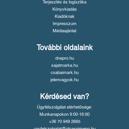
Terjesztés és logisztika
Könyvkiadás
Kiadóknak
Impresszum
Médiaajánlat
További oldalaink
dnapro.hu
sajatmarka.hu
csabaimark.hu
jelenvagyok.hu
Kérdésed van?
Ügyfélszolgálat elérhetősége:
Munkanapokon 9:00-16:00
+36 70 949 2665
ugyfelszolgalat@olvasnimeno.hu