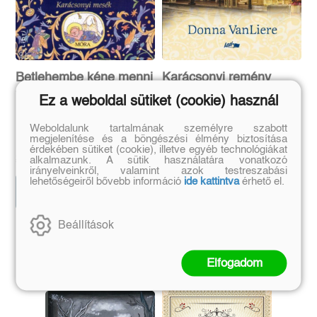
Betlehembe kéne menni
Karácsonyi remény
- Karácsonyi mesék
Ez a weboldal sütiket (cookie) használ
Weboldalunk tartalmának személyre szabott
Kamarás István
Donna VanLiere
megjelenítése és a böngészési élmény biztosítása
Eredeti ár:
Online ár:
Eredeti ár:
Online ár:
érdekében sütiket (cookie), illetve egyéb technológiákat
1 840 Ft
2 512 Ft
2 190 Ft
2 990 Ft
alkalmazunk. A sütik használatára vonatkozó
irányelveinkről, valamint azok testreszabási
lehetőségeiről bővebb információ
ide kattintva
érhető el.
Kosárba
Kosárba
Beállítások
Szerző további művei
Elfogadom