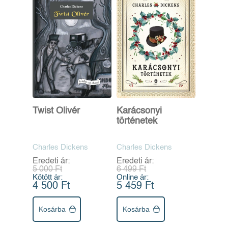
Twist Olivér
Karácsonyi
történetek
Charles Dickens
Charles Dickens
Eredeti ár:
Eredeti ár:
5 000 Ft
6 499 Ft
Kötött ár:
Online ár:
4 500 Ft
5 459 Ft
Kosárba
Kosárba