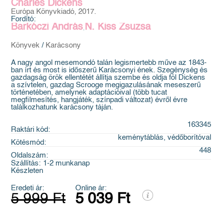
Charles Dickens
Európa Könyvkiadó, 2017.
Fordító:
Barkóczi András
N. Kiss Zsuzsa
,
Könyvek
/
Karácsony
A nagy angol mesemondó talán legismertebb műve az 1843-
ban írt és most is időszerű Karácsonyi ének. Szegénység és
gazdagság örök ellentétét állítja szembe és oldja föl Dickens
a szívtelen, gazdag Scrooge megigazulásának meseszerű
történetében, amelynek adaptációival (több tucat
megfilmesítés, hangjáték, színpadi változat) évről évre
találkozhatunk karácsony táján.
163345
Raktári kód:
keménytáblás, védőborítóval
Kötésmód:
448
Oldalszám:
Szállítás:
1-2 munkanap
Készleten
Eredeti ár:
Online ár:
5 999 Ft
5 039 Ft