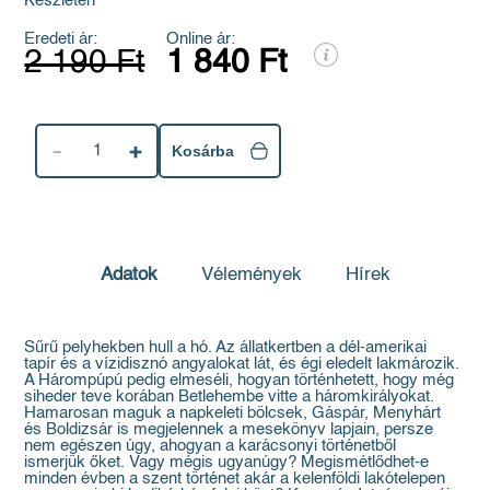
Készleten
Eredeti ár:
Online ár:
2 190 Ft
1 840 Ft
1
Kosárba
Adatok
Vélemények
Hírek
Sűrű pelyhekben hull a hó. Az állatkertben a dél-amerikai
tapír és a vízidisznó angyalokat lát, és égi eledelt lakmározik.
A Hárompúpú pedig elmeséli, hogyan történhetett, hogy még
siheder teve korában Betlehembe vitte a háromkirályokat.
Hamarosan maguk a napkeleti bölcsek, Gáspár, Menyhárt
és Boldizsár is megjelennek a mesekönyv lapjain, persze
nem egészen úgy, ahogyan a karácsonyi történetből
ismerjük őket. Vagy mégis ugyanúgy? Megismétlődhet-e
minden évben a szent történet akár a kelenföldi lakótelepen