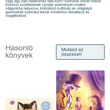
vagy egy iraki hadikórház falai közt? Kamarás István meséi
Krisztus születésének csodás eseményét modern
világunkba helyezve, különböző kultúrájú és világképű
gyermekek számára teszik mindenkor aktuálissá és
megélhetővé.
Hasonló
Mutasd az
könyvek
összeset!