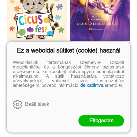
Cicus fest
Diótörő és Egérkiály
Ez a weboldal sütiket (cookie) használ
Weboldalunk tartalmának személyre szabott
megjelenítése és a böngészési élmény biztosítása
Győri Hanna
E. T. A. Hoffmann
érdekében sütiket (cookie), illetve egyéb technológiákat
alkalmazunk. A sütik használatára vonatkozó
Eredeti ár:
Bevezető ár:
Eredeti ár:
Kötött ár:
irányelveinkről, valamint azok testreszabási
2 691 Ft
3 600 Ft
2 990 Ft
4 000 Ft
lehetőségeiről bővebb információ
ide kattintva
érhető el.
Előrendelem
Kosárba
Beállítások
Szerző további művei
Elfogadom