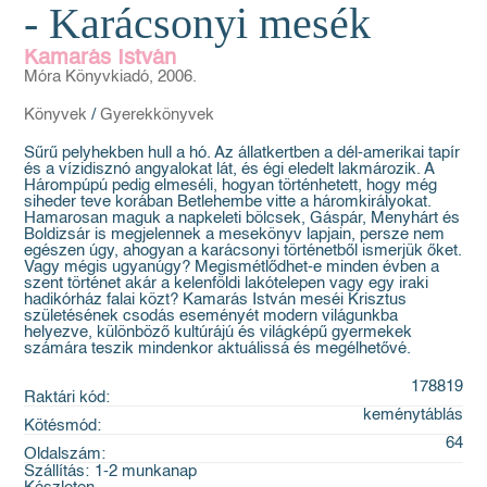
- Karácsonyi mesék
Kamarás István
Móra Könyvkiadó, 2006.
Könyvek
/
Gyerekkönyvek
Sűrű pelyhekben hull a hó. Az állatkertben a dél-amerikai tapír
és a vízidisznó angyalokat lát, és égi eledelt lakmározik. A
Hárompúpú pedig elmeséli, hogyan történhetett, hogy még
siheder teve korában Betlehembe vitte a háromkirályokat.
Hamarosan maguk a napkeleti bölcsek, Gáspár, Menyhárt és
Boldizsár is megjelennek a mesekönyv lapjain, persze nem
egészen úgy, ahogyan a karácsonyi történetből ismerjük őket.
Vagy mégis ugyanúgy? Megismétlődhet-e minden évben a
szent történet akár a kelenföldi lakótelepen vagy egy iraki
hadikórház falai közt? Kamarás István meséi Krisztus
születésének csodás eseményét modern világunkba
helyezve, különböző kultúrájú és világképű gyermekek
számára teszik mindenkor aktuálissá és megélhetővé.
178819
Raktári kód:
keménytáblás
Kötésmód:
64
Oldalszám:
Szállítás:
1-2 munkanap