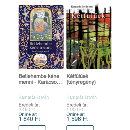
Betlehembe kéne
Kétfülűek
menni - Karácsonyi
(tényregény)
mesék
Kamarás István
Kamarás István
Eredeti ár:
Eredeti ár:
2 190 Ft
1 900 Ft
Online ár:
Online ár:
1 840 Ft
1 596 Ft