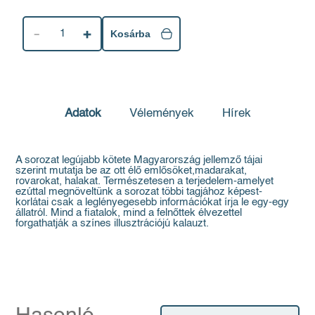
1
Kosárba
Adatok
Vélemények
Hírek
A sorozat legújabb kötete Magyarország jellemző tájai
szerint mutatja be az ott élő emlősöket,madarakat,
rovarokat, halakat. Természetesen a terjedelem-amelyet
ezúttal megnöveltünk a sorozat többi tagjához képest-
korlátai csak a leglényegesebb információkat írja le egy-egy
állatról. Mind a fiatalok, mind a felnőttek élvezettel
forgathatják a színes illusztrációjú kalauzt.