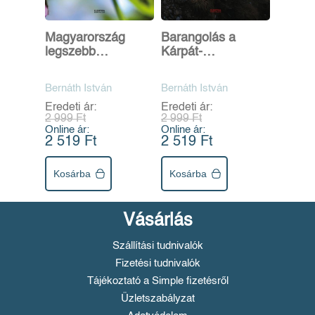
Magyarország
Barangolás a
legszebb
Kárpát-
arborétumai
medencében
Bernáth István
Bernáth István
Eredeti ár:
Eredeti ár:
2 999 Ft
2 999 Ft
Online ár:
Online ár:
2 519 Ft
2 519 Ft
Kosárba
Kosárba
Vásárlás
Szállítási tudnivalók
Fizetési tudnivalók
Tájékoztató a Simple fizetésről
Üzletszabályzat