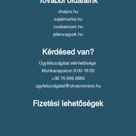
További oldalaink
dnapro.hu
sajatmarka.hu
csabaimark.hu
jelenvagyok.hu
Kérdésed van?
Ügyfélszolgálat elérhetősége:
Munkanapokon 9:00-16:00
+36 70 949 2665
ugyfelszolgalat@olvasnimeno.hu
Fizetési lehetőségek