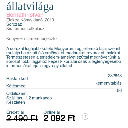
állatvilága
Bernáth István
Elektra Könyvkiadó, 2019.
Sorozat:
Kis természetkalauz
Könyvek
/
Ismeretterjesztő
A sorozat legújabb kötete Magyarország jellemző tájai szerint
mutatja be az ott élő emlősöket,madarakat,rovarokat, halakat.
Természetesen a terjedelem-amelyet ezúttal megnöveltünk a
sorozat többi tagjához képest- korlátai csak a leglényegesebb
információkat írja le egy-egy állatról.
232543
Raktári kód:
keménytáblás
Kötésmód:
96
Oldalszám:
Szállítás:
1-2 munkanap
Készleten
Eredeti ár:
Online ár:
2 490 Ft
2 092 Ft