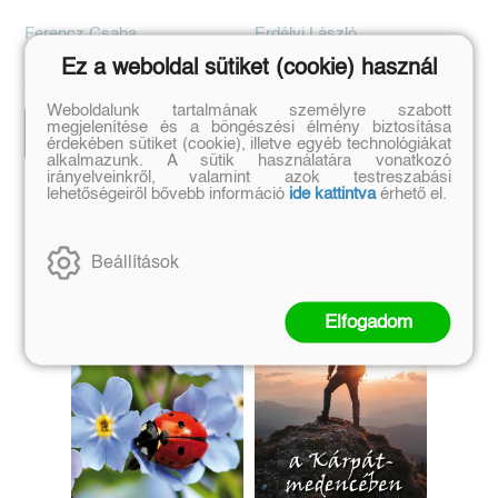
Ferencz Csaba
Erdélyi László
Eredeti ár:
Online ár:
Eredeti ár:
Kötött ár:
Ez a weboldal sütiket (cookie) használ
5 032 Ft
4 230 Ft
5 990 Ft
4 700 Ft
Weboldalunk tartalmának személyre szabott
megjelenítése és a böngészési élmény biztosítása
Kosárba
Kosárba
érdekében sütiket (cookie), illetve egyéb technológiákat
alkalmazunk. A sütik használatára vonatkozó
irányelveinkről, valamint azok testreszabási
lehetőségeiről bővebb információ
ide kattintva
érhető el.
Szerző további művei
Beállítások
Elfogadom