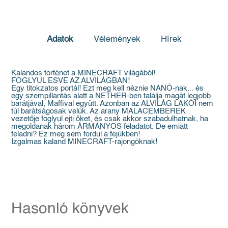
Adatok
Vélemények
Hírek
Kalandos történet a MINECRAFT világából!
FOGLYUL ESVE AZ ALVILÁGBAN!
Egy titokzatos portál! Ezt meg kell néznie NANÓ-nak... és
egy szempillantás alatt a NETHER-ben találja magát legjobb
barátjával, Maffival együtt. Azonban az ALVILÁG LAKÓI nem
túl barátságosak velük. Az arany MALACEMBEREK
vezetője foglyul ejti őket, és csak akkor szabadulhatnak, ha
megoldanak három ÁRMÁNYOS feladatot. De emiatt
feladni? Ez meg sem fordul a fejükben!
Izgalmas kaland MINECRAFT-rajongóknak!
Hasonló könyvek