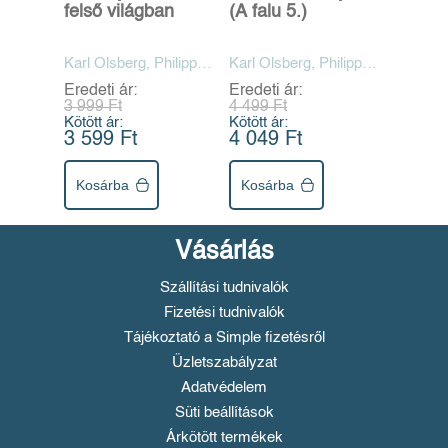
felső világban
(A falu 5.)
Karl Olsberg, Philipp
Karl Olsberg, Philipp
Ach
Ach
Eredeti ár:
Eredeti ár:
3 999 Ft
4 499 Ft
Kötött ár:
Kötött ár:
3 599 Ft
4 049 Ft
Kosárba
Kosárba
Vásárlás
Szállítási tudnivalók
Fizetési tudnivalók
Tájékoztató a Simple fizetésről
Üzletszabályzat
Adatvédelem
Süti beállítások
Árkötött termékek