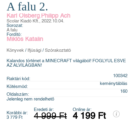
A falu 2.
Karl Olsberg
Philipp Ach
,
Scolar Kiadó Kft., 2022.10.04.
Sorozat:
A falu
Fordító:
Miklós Katalin
Könyvek
/
Ifjúsági
/
Szórakoztató
Kalandos történet a MINECRAFT világából! FOGLYUL ESVE
AZ ALVILÁGBAN!
100342
Raktári kód:
keménytáblás
Kötésmód:
160
Oldalszám:
Jelenleg nem rendelhető
Eredeti ár:
Online ár:
Korábbi ár:
4 999 Ft
4 199 Ft
3 779 Ft