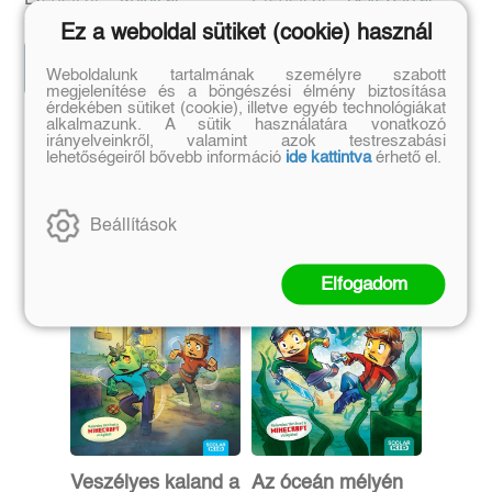
Eredeti ár:
Eredeti ár:
1 799 Ft
2 969 Ft
1 999 Ft
3 299 Ft
Ez a weboldal sütiket (cookie) használ
Előrendelem
Előrendelem
Weboldalunk tartalmának személyre szabott
megjelenítése és a böngészési élmény biztosítása
érdekében sütiket (cookie), illetve egyéb technológiákat
alkalmazunk. A sütik használatára vonatkozó
irányelveinkről, valamint azok testreszabási
Szerző további művei
lehetőségeiről bővebb információ
ide kattintva
érhető el.
Beállítások
Elfogadom
Veszélyes kaland a
Az óceán mélyén