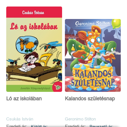
Ló az iskolában
Kalandos születésnap
Csukás István
Geronimo Stilton
Kötött ár:
Bevezető ár: