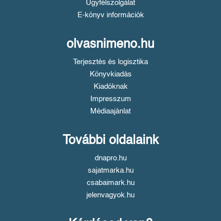
Ügyfélszolgálat
E-könyv információk
olvasnimeno.hu
Terjesztés és logisztika
Könyvkiadás
Kiadóknak
Impresszum
Médiaajánlat
További oldalaink
dnapro.hu
sajatmarka.hu
csabaimark.hu
jelenvagyok.hu