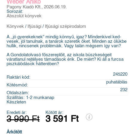
Wéber Anikó
Pagony Kiadó Kft., 2026.06.19.
Sorozat:
Abszolút könyvek
Könyvek
/
Ifjúsági
/
Ifjúsági szépirodalom
A ,,jó gyerekeknek" mindig könnyű, igaz? Mindenkivel ked-
vesek, jól tanulnak, a tanárok szeretik őket. Minden az ölükbe
hullik, nincsenek problémáik. Vagy talán mégsem így van?
A Gondolatolvasó főszereplőit, az iskola büszkeségeit
váratlanul rejtélyes támadások érik. De miért? Ki áll a furcsa
piszkálódások hátterében?
245220
Raktári kód:
puhatáblás
Kötésmód:
232
Oldalszám:
Szállítás:
1-2 munkanap
Készleten
Eredeti ár:
Kötött ár:
3 990 Ft
3 591 Ft
Árkötött