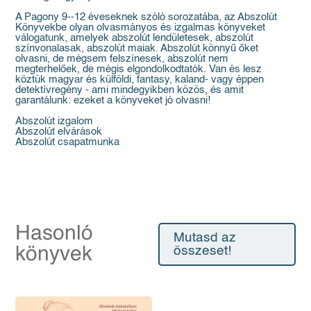
A Pagony 9--12 éveseknek szóló sorozatába, az Abszolút
Könyvekbe olyan olvasmányos és izgalmas könyveket
válogatunk, amelyek abszolút lendületesek, abszolút
színvonalasak, abszolút maiak. Abszolút könnyű őket
olvasni, de mégsem felszínesek, abszolút nem
megterhelőek, de mégis elgondolkodtatók. Van és lesz
köztük magyar és külföldi, fantasy, kaland- vagy éppen
detektívregény - ami mindegyikben közös, és amit
garantálunk: ezeket a könyveket jó olvasni!
Abszolút izgalom
Abszolút elvárások
Abszolút csapatmunka
Hasonló
Mutasd az
könyvek
összeset!