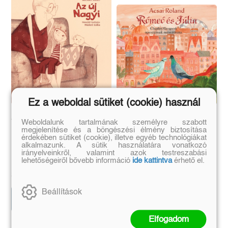
Ez a weboldal sütiket (cookie) használ
Az új nagyi
Rómeó és Júlia
Weboldalunk tartalmának személyre szabott
megjelenítése és a böngészési élmény biztosítása
érdekében sütiket (cookie), illetve egyéb technológiákat
alkalmazunk. A sütik használatára vonatkozó
irányelveinkről, valamint azok testreszabási
Elisabeth Steinkellner
Acsai Roland
lehetőségeiről bővebb információ
ide kattintva
érhető el.
Eredeti ár:
Bevezető ár:
Eredeti ár:
Kötött ár:
3 591 Ft
4 050 Ft
3 990 Ft
4 500 Ft
Beállítások
Előrendelem
Kosárba
Elfogadom