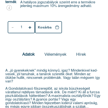
termék
A hatályos jogszabályok szerint erre a termékre
jelenleg maximum 10% árengedmény adható.
1
Kosárba
Adatok
Vélemények
Hírek
A ,,jó gyerekeknek" mindig könnyű, igaz? Mindenkivel ked-
vesek, jól tanulnak, a tanárok szeretik őket. Minden az
ölükbe hullik, nincsenek problémáik. Vagy talán mégsem így
van?
A Gondolatolvasó főszereplőit, az iskola büszkeségeit
váratlanul rejtélyes támadások érik. De miért? Ki áll a furcsa
piszkálódások hátterében? A maximalista osztályfőnök? Egy
irigy osztálytárs? A gyanús portás? Vagy egy
gondolatolvasó? Minden fejezetben kiderül valami apróság,
és mégis egyre jobban összekuszálódnak a szálak...