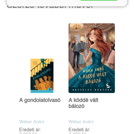
Szerző további művei
A gondolatolvasó
A köddé vált
bálozó
Wéber Anikó
Wéber Anikó
Eredeti ár:
Eredeti ár: