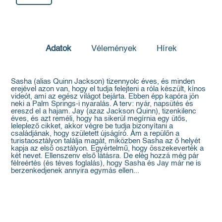
Adatok
Vélemények
Hírek
Sasha (alias Quinn Jackson) tizennyolc éves, és minden
erejével azon van, hogy el tudja felejteni a róla készült, kínos
videót, ami az egész világot bejárta. Ebben épp kapóra jön
neki a Palm Springs-i nyaralás. A terv: nyár, napsütés és
ereszd el a hajam. Jay (azaz Jackson Quinn), tizenkilenc
éves, és azt reméli, hogy ha sikerül megírnia egy ütős,
leleplező cikket, akkor végre be tudja bizonyítani a
családjának, hogy született újságíró. Ám a repülőn a
turistaosztályon találja magát, miközben Sasha az ő helyét
kapja az első osztályon. Egyértelmű, hogy összekeverték a
két nevet. Ellenszenv első látásra. De elég hozzá még pár
félreértés (és téves foglalás), hogy Sasha és Jay már ne is
berzenkedjenek annyira egymás ellen...