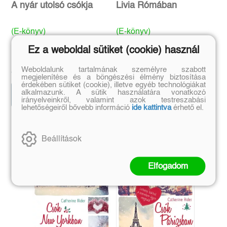
A nyár utolsó csókja
Livia Rómában
(E-könyv)
(E-könyv)
Ez a weboldal sütiket (cookie) használ
Bruna De Luca
Eredeti ár:
Eredeti ár:
Weboldalunk tartalmának személyre szabott
4 199 Ft
3 499 Ft
megjelenítése és a böngészési élmény biztosítása
érdekében sütiket (cookie), illetve egyéb technológiákat
alkalmazunk. A sütik használatára vonatkozó
Kosárba
Kosárba
irányelveinkről, valamint azok testreszabási
lehetőségeiről bővebb információ
ide kattintva
érhető el.
Szerző további művei
Beállítások
Elfogadom