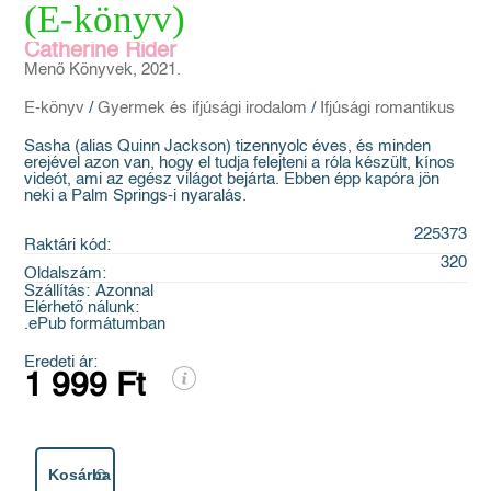
(E-könyv)
Catherine Rider
Menő Könyvek, 2021.
E-könyv
/
Gyermek és ifjúsági irodalom
/
Ifjúsági romantikus
Sasha (alias Quinn Jackson) tizennyolc éves, és minden
erejével azon van, hogy el tudja felejteni a róla készült, kínos
videót, ami az egész világot bejárta. Ebben épp kapóra jön
neki a Palm Springs-i nyaralás.
225373
Raktári kód:
320
Oldalszám:
Szállítás:
Azonnal
Elérhető nálunk:
.ePub formátumban
Eredeti ár:
1 999 Ft
Kosárba