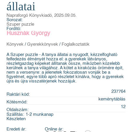
állatai
Napraforgó Könyvkiadó, 2025.09.05.
Sorozat:
Szuper puzzle
Fordító:
Rusznák György
Könyvek
/
Gyerekkönyvek
/
Foglalkoztatók
A Szuper puzzle - A tanya állatai a nyugodt, kézzelfogható
felfedezés élményét hozza el: a gyerekek látványos,
részletgazdag képeket állítanak össze, miközben közelebb
kerülnek a tanya világához. A kötet a kirakózás örömére épít,
nem a versenyre: a jelenetek fokozatosan vonják be a
figyelmet, egyre több apró részletet kínálva, hogy a gyerekek
újra és újra visszatérjenek hozzájuk.
237764
Raktári kód:
keménytáblás
Kötésmód:
12
Oldalszám:
Szállítás:
1-2 munkanap
Készleten
Eredeti ár:
Online ár: