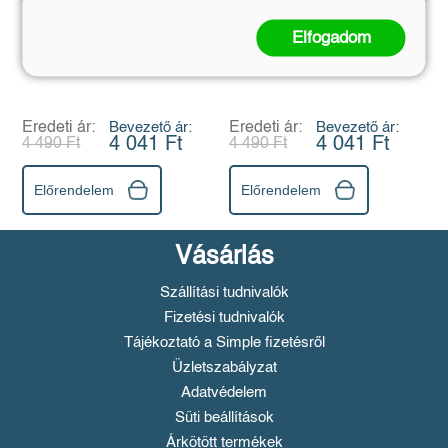
Csillogó öltöztető
Csillogó öltöztető
Elfogadom
matricákkal - Tánc
matricákkal - Shopping
Eredeti ár:
Bevezető ár:
Eredeti ár:
Bevezető ár:
4 041 Ft
4 041 Ft
4 490 Ft
4 490 Ft
Előrendelem
Előrendelem
Vásárlás
Szállítási tudnivalók
Fizetési tudnivalók
Tájékoztató a Simple fizetésről
Üzletszabályzat
Adatvédelem
Süti beállítások
Árkötött termékek