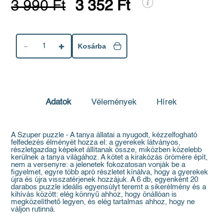
3 990 Ft
3 352 Ft
1
Kosárba
Adatok
Vélemények
Hírek
A Szuper puzzle - A tanya állatai a nyugodt, kézzelfogható
felfedezés élményét hozza el: a gyerekek látványos,
részletgazdag képeket állítanak össze, miközben közelebb
kerülnek a tanya világához. A kötet a kirakózás örömére épít,
nem a versenyre: a jelenetek fokozatosan vonják be a
figyelmet, egyre több apró részletet kínálva, hogy a gyerekek
újra és újra visszatérjenek hozzájuk. A 6 db, egyenként 20
darabos puzzle ideális egyensúlyt teremt a sikerélmény és a
kihívás között: elég könnyű ahhoz, hogy önállóan is
megközelíthető legyen, és elég tartalmas ahhoz, hogy ne
váljon rutinná.