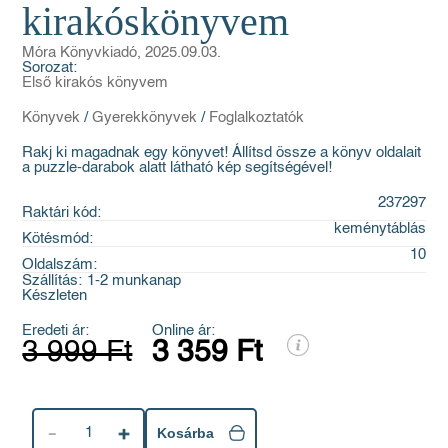
kirakóskönyvem
Móra Könyvkiadó, 2025.09.03.
Sorozat:
Első kirakós könyvem
Könyvek
/
Gyerekkönyvek
/
Foglalkoztatók
Rakj ki magadnak egy könyvet! Állítsd össze a könyv oldalait
a puzzle-darabok alatt látható kép segítségével!
237297
Raktári kód:
keménytáblás
Kötésmód:
10
Oldalszám:
Szállítás:
1-2 munkanap
Készleten
Eredeti ár:
Online ár:
3 999 Ft
3 359 Ft
1
Kosárba