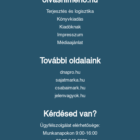
olvasnimeno.hu
Terjesztés és logisztika
Könyvkiadás
Kiadóknak
Impresszum
Médiaajánlat
További oldalaink
dnapro.hu
sajatmarka.hu
csabaimark.hu
jelenvagyok.hu
Kérdésed van?
Ügyfélszolgálat elérhetősége:
Munkanapokon 9:00-16:00