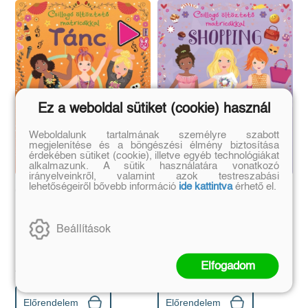
Ez a weboldal sütiket (cookie) használ
Weboldalunk tartalmának személyre szabott
megjelenítése és a böngészési élmény biztosítása
érdekében sütiket (cookie), illetve egyéb technológiákat
alkalmazunk. A sütik használatára vonatkozó
irányelveinkről, valamint azok testreszabási
lehetőségeiről bővebb információ
ide kattintva
érhető el.
Csillogó öltöztető
Csillogó öltöztető
matricákkal - Tánc
matricákkal - Shopping
Beállítások
Eredeti ár:
Bevezető ár:
Eredeti ár:
Bevezető ár:
Elfogadom
4 041 Ft
4 041 Ft
4 490 Ft
4 490 Ft
Előrendelem
Előrendelem