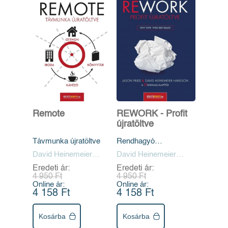
Remote
REWORK - Profit
újratöltve
Távmunka újratöltve
Rendhagyó
gondolkodás,
David Heinemeier
David Heinemeier
rendhagyó profit
Hansson, Jason Fried
Hansson, Jason Fried
Eredeti ár:
Eredeti ár:
4 950 Ft
4 950 Ft
Online ár:
Online ár:
4 158 Ft
4 158 Ft
Kosárba
Kosárba