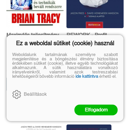
Maximális teljesítmény
REWORK - Profit
újratöltve
Ez a weboldal sütiket (cookie) használ
Rejett erőink mozgósítása a
Rendhagyó gondolkodás,
Weboldalunk tartalmának személyre szabott
siker érdekében - Módszerek
rendhagyó profit
Brian Tracy
David Heinemeier Hansson,
megjelenítése és a böngészési élmény biztosítása
és technikák bevált módszere
érdekében sütiket (cookie), illetve egyéb technológiákat
Jason Fried
Eredeti ár:
Online ár:
Eredeti ár:
Online ár:
alkalmazunk. A sütik használatára vonatkozó
4 024 Ft
4 158 Ft
4 790 Ft
4 950 Ft
irányelveinkről, valamint azok testreszabási
lehetőségeiről bővebb információ
ide kattintva
érhető el.
Kosárba
Kosárba
Beállítások
Szerző további művei
Elfogadom