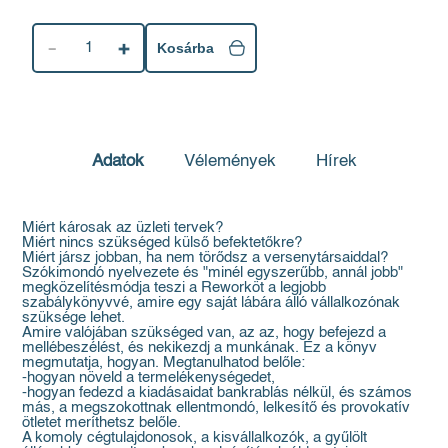
1
Kosárba
Adatok
Vélemények
Hírek
Miért károsak az üzleti tervek?
Miért nincs szükséged külső befektetőkre?
Miért jársz jobban, ha nem törődsz a versenytársaiddal?
Szókimondó nyelvezete és "minél egyszerűbb, annál jobb"
megközelítésmódja teszi a Reworköt a legjobb
szabálykönyvvé, amire egy saját lábára álló vállalkozónak
szüksége lehet.
Amire valójában szükséged van, az az, hogy befejezd a
mellébeszélést, és nekikezdj a munkának. Ez a könyv
megmutatja, hogyan. Megtanulhatod belőle:
-hogyan növeld a termelékenységedet,
-hogyan fedezd a kiadásaidat bankrablás nélkül, és számos
más, a megszokottnak ellentmondó, lelkesítő és provokatív
ötletet meríthetsz belőle.
A komoly cégtulajdonosok, a kisvállalkozók, a gyűlölt