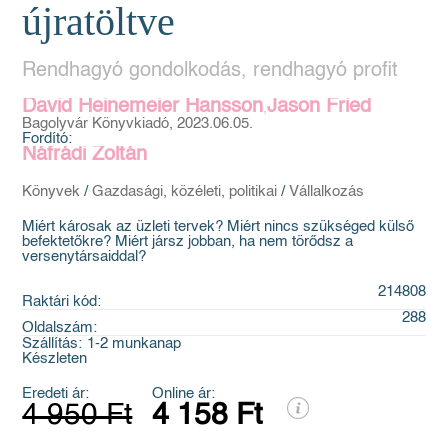
újratöltve
Rendhagyó gondolkodás, rendhagyó profit
David Heinemeier Hansson
Jason Fried
,
Bagolyvár Könyvkiadó, 2023.06.05.
Fordító:
Náfrádi Zoltán
Könyvek
/
Gazdasági, közéleti, politikai
/
Vállalkozás
Miért károsak az üzleti tervek? Miért nincs szükséged külső
befektetőkre? Miért jársz jobban, ha nem törődsz a
versenytársaiddal?
214808
Raktári kód:
288
Oldalszám:
Szállítás:
1-2 munkanap
Készleten
Eredeti ár:
Online ár:
4 950 Ft
4 158 Ft