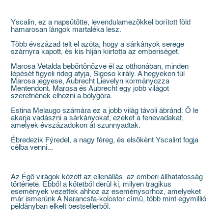
Yscalin, ez a napsütötte, levendulamezőkkel borított föld
hamarosan lángok martaléka lesz.
Több évszázad telt el azóta, hogy a sárkányok serege
szárnyra kapott, és kis híján kiirtotta az emberiséget.
Marosa Vetalda bebörtönözve él az otthonában, minden
lépését figyeli rideg atyja, Sigoso király. A hegyeken túl
Marosa jegyese, Aubrecht Lievelyn kormányozza
Mentendont. Marosa és Aubrecht egy jobb világot
szeretnének elhozni a bolygóra.
Estina Melaugo számára ez a jobb világ távoli ábránd. Ő le
akarja vadászni a sárkányokat, ezeket a fenevadakat,
amelyek évszázadokon át szunnyadtak.
Ébredezik Fýredel, a nagy féreg, és elsőként Yscalint fogja
célba venni...
Az Égő virágok között az ellenállás, az emberi állhatatosság
története. Ebből a kötetből derül ki, milyen tragikus
események vezettek ahhoz az eseménysorhoz, amelyeket
már ismerünk A Narancsfa-kolostor című, több mint egymillió
példányban elkelt bestsellerből.