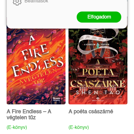
Beállítások
Elfogadom
A Fire Endless – A
A poéta császárné
végtelen tűz
(E-könyv)
(E-könyv)