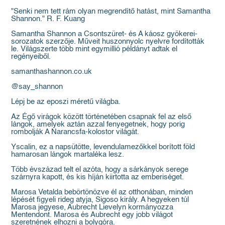
"Senki nem tett rám olyan megrendítő hatást, mint Samantha
Shannon." R. F. Kuang
Samantha Shannon a Csontszüret- és A káosz gyökerei-
sorozatok szerzője. Műveit huszonnyolc nyelvre fordították
le. Világszerte több mint egymillió példányt adtak el
regényeiből.
samanthashannon.co.uk
@say_shannon
Lépj be az eposzi méretű világba.
Az Égő virágok között történetében csapnak fel az első
lángok, amelyek aztán azzal fenyegetnek, hogy porig
rombolják A Narancsfa-kolostor világát.
Yscalin, ez a napsütötte, levendulamezőkkel borított föld
hamarosan lángok martaléka lesz.
Több évszázad telt el azóta, hogy a sárkányok serege
szárnyra kapott, és kis híján kiirtotta az emberiséget.
Marosa Vetalda bebörtönözve él az otthonában, minden
lépését figyeli rideg atyja, Sigoso király. A hegyeken túl
Marosa jegyese, Aubrecht Lievelyn kormányozza
Mentendont. Marosa és Aubrecht egy jobb világot
szeretnének elhozni a bolygóra.