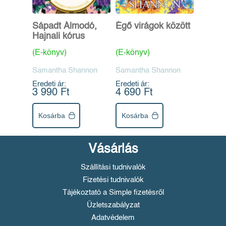
Sápadt Álmodó,
Égő virágok között
Hajnali kórus
(E-könyv)
(E-könyv)
Samantha Shannon
Samantha Shannon
Eredeti ár:
Eredeti ár:
3 990 Ft
4 690 Ft
Kosárba
Kosárba
Vásárlás
Szállítási tudnivalók
Fizetési tudnivalók
Tájékoztató a Simple fizetésről
Üzletszabályzat
Adatvédelem