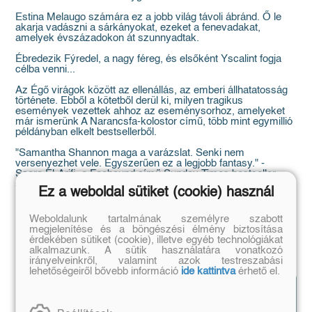
Estina Melaugo számára ez a jobb világ távoli ábránd. Ő le
akarja vadászni a sárkányokat, ezeket a fenevadakat,
amelyek évszázadokon át szunnyadtak.
Ébredezik Fýredel, a nagy féreg, és elsőként Yscalint fogja
célba venni...
Az Égő virágok között az ellenállás, az emberi állhatatosság
története. Ebből a kötetből derül ki, milyen tragikus
események vezettek ahhoz az eseménysorhoz, amelyeket
már ismerünk A Narancsfa-kolostor című, több mint egymillió
példányban elkelt bestsellerből.
"Samantha Shannon maga a varázslat. Senki nem
versenyezhet vele. Egyszerűen ez a legjobb fantasy." -
Saara El-Arifi, a Faebound című Sunday Times bestseller
szerzője
Ez a weboldal sütiket (cookie) használ
Weboldalunk tartalmának személyre szabott
megjelenítése és a böngészési élmény biztosítása
érdekében sütiket (cookie), illetve egyéb technológiákat
alkalmazunk. A sütik használatára vonatkozó
irányelveinkről, valamint azok testreszabási
lehetőségeiről bővebb információ
ide kattintva
érhető el.
Hasonló
Mutasd az
könyvek
összeset!