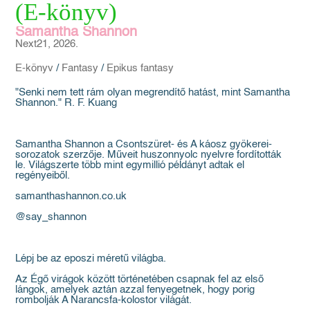
(E-könyv)
Samantha Shannon
Next21, 2026.
E-könyv
/
Fantasy
/
Epikus fantasy
"Senki nem tett rám olyan megrendítő hatást, mint Samantha
Shannon." R. F. Kuang
Samantha Shannon a Csontszüret- és A káosz gyökerei-
sorozatok szerzője. Műveit huszonnyolc nyelvre fordították
le. Világszerte több mint egymillió példányt adtak el
regényeiből.
samanthashannon.co.uk
@say_shannon
Lépj be az eposzi méretű világba.
Az Égő virágok között történetében csapnak fel az első
lángok, amelyek aztán azzal fenyegetnek, hogy porig
rombolják A Narancsfa-kolostor világát.