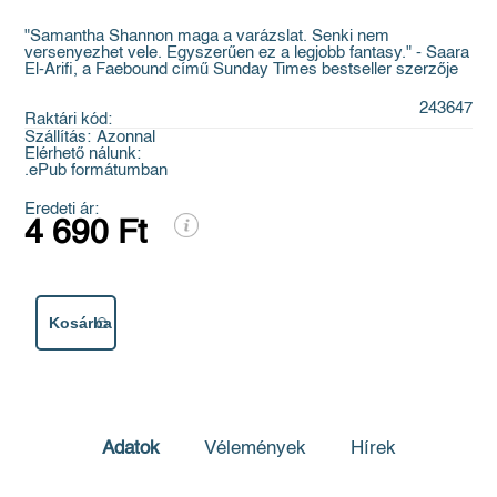
"Samantha Shannon maga a varázslat. Senki nem
versenyezhet vele. Egyszerűen ez a legjobb fantasy." - Saara
El-Arifi, a Faebound című Sunday Times bestseller szerzője
243647
Raktári kód:
Szállítás:
Azonnal
Elérhető nálunk:
.ePub formátumban
Eredeti ár:
4 690 Ft
Kosárba
Adatok
Vélemények
Hírek