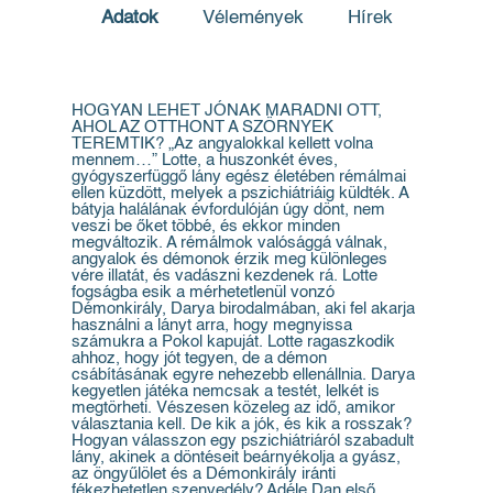
Adatok
Vélemények
Hírek
HOGYAN LEHET JÓNAK MARADNI OTT,
AHOL AZ OTTHONT A SZÖRNYEK
TEREMTIK? „Az angyalokkal kellett volna
mennem…” Lotte, a huszonkét éves,
gyógyszerfüggő lány egész életében rémálmai
ellen küzdött, melyek a pszichiátriáig küldték. A
bátyja halálának évfordulóján úgy dönt, nem
veszi be őket többé, és ekkor minden
megváltozik. A rémálmok valósággá válnak,
angyalok és démonok érzik meg különleges
vére illatát, és vadászni kezdenek rá. Lotte
fogságba esik a mérhetetlenül vonzó
Démonkirály, Darya birodalmában, aki fel akarja
használni a lányt arra, hogy megnyissa
számukra a Pokol kapuját. Lotte ragaszkodik
ahhoz, hogy jót tegyen, de a démon
csábításának egyre nehezebb ellenállnia. Darya
kegyetlen játéka nemcsak a testét, lelkét is
megtörheti. Vészesen közeleg az idő, amikor
választania kell. De kik a jók, és kik a rosszak?
Hogyan válasszon egy pszichiátriáról szabadult
lány, akinek a döntéseit beárnyékolja a gyász,
az öngyűlölet és a Démonkirály iránti
fékezhetetlen szenvedély? Adéle Dan első