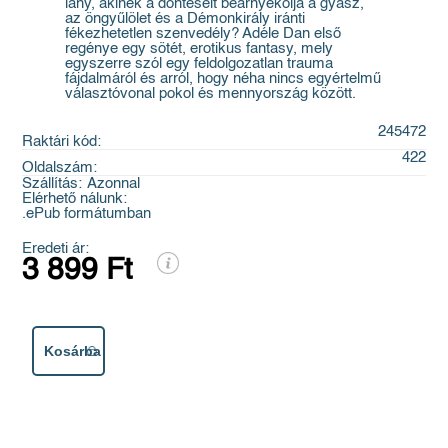
lány, akinek a döntéseit beárnyékolja a gyász,
az öngyűlölet és a Démonkirály iránti
fékezhetetlen szenvedély? Adéle Dan első
regénye egy sötét, erotikus fantasy, mely
egyszerre szól egy feldolgozatlan trauma
fájdalmáról és arról, hogy néha nincs egyértelmű
választóvonal pokol és mennyország között.
245472
Raktári kód:
422
Oldalszám:
Szállítás:
Azonnal
Elérhető nálunk:
.ePub formátumban
Eredeti ár:
3 899 Ft
Kosárba