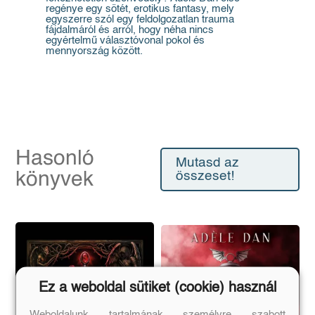
regénye egy sötét, erotikus fantasy, mely
egyszerre szól egy feldolgozatlan trauma
fájdalmáról és arról, hogy néha nincs
egyértelmű választóvonal pokol és
mennyország között.
Hasonló
Mutasd az
könyvek
összeset!
Ez a weboldal sütiket (cookie) használ
Weboldalunk tartalmának személyre szabott