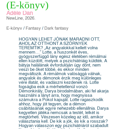
(E-könyv)
Adéle Dan
NewLine, 2026.
E-könyv
/
Fantasy
/
Dark fantasy
HOGYAN LEHET JÓNAK MARADNI OTT,
AHOL AZ OTTHONT A SZÖRNYEK
TEREMTIK? „Az angyalokkal kellett volna
mennem…” Lotte, a huszonkét éves,
gyógyszerfüggő lány egész életében rémálmai
ellen küzdött, melyek a pszichiátriáig küldték. A
bátyja halálának évfordulóján úgy dönt, nem
veszi be őket többé, és ekkor minden
megváltozik. A rémálmok valósággá válnak,
angyalok és démonok érzik meg különleges
vére illatát, és vadászni kezdenek rá. Lotte
fogságba esik a mérhetetlenül vonzó
Démonkirály, Darya birodalmában, aki fel akarja
használni a lányt arra, hogy megnyissa
számukra a Pokol kapuját. Lotte ragaszkodik
ahhoz, hogy jót tegyen, de a démon
csábításának egyre nehezebb ellenállnia. Darya
kegyetlen játéka nemcsak a testét, lelkét is
megtörheti. Vészesen közeleg az idő, amikor
választania kell. De kik a jók, és kik a rosszak?
Hogyan válasszon egy pszichiátriáról szabadult