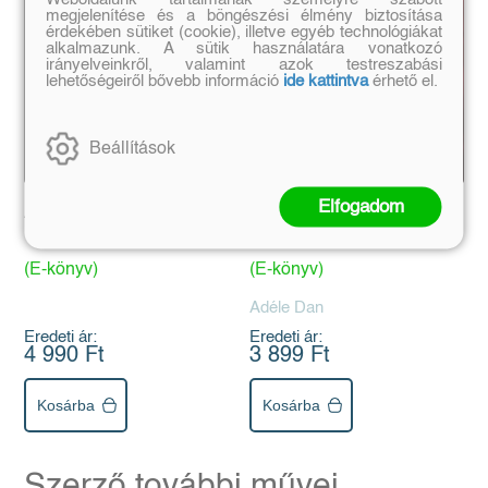
megjelenítése és a böngészési élmény biztosítása
érdekében sütiket (cookie), illetve egyéb technológiákat
alkalmazunk. A sütik használatára vonatkozó
irányelveinkről, valamint azok testreszabási
lehetőségeiről bővebb információ
ide kattintva
érhető el.
Beállítások
Elfogadom
A Szörnyeteg szíve
Démoni ketrec
(E-könyv)
(E-könyv)
Adéle Dan
Eredeti ár:
Eredeti ár:
4 990 Ft
3 899 Ft
Kosárba
Kosárba
Szerző további művei