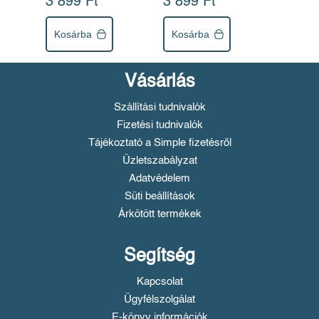
3 899 Ft
3 899 Ft
Kosárba
Kosárba
Vásárlás
Szállítási tudnivalók
Fizetési tudnivalók
Tájékoztató a Simple fizetésről
Üzletszabályzat
Adatvédelem
Süti beállítások
Árkötött termékek
Segítség
Kapcsolat
Ügyfélszolgálat
E-könyv információk