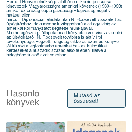
Herbert Hoover elnöksége alatt érte el karrierje csúcsát:
kinevezték Magyarországra amerikai követnek (1930–1933),
amikor az ország épp a gazdasági világválság negatív
hatásai ellen
harcolt. Diplomáciai feladata után N. Roosevelt visszatért az
újságíráshoz, de a második világháború alatt egy ideig az
amerikai kormányzatot segítette munkájával.
Miután egészségi állapota miatt kénytelen volt visszavonulni
az újságírástól, N. Roosevelt továbbra is aktív írói
tevékenységet végzett: rengeteg cikke és számos könyve
jól tükrözi a legfontosabb amerikai bel- és külpolitikai
kérdéseket a huszadik század első felében, illetve a
hidegháború első szakaszában.
Hasonló
Mutasd az
könyvek
összeset!