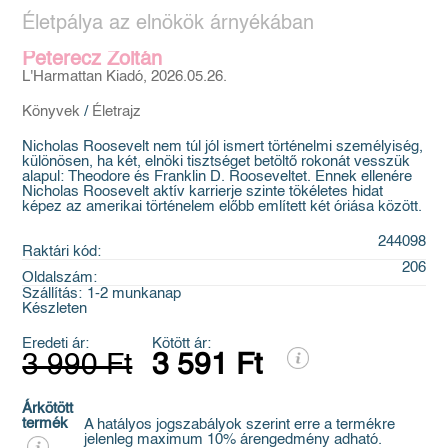
Életpálya az elnökök árnyékában
Peterecz Zoltán
L'Harmattan Kiadó, 2026.05.26.
Könyvek
/
Életrajz
Nicholas Roosevelt nem túl jól ismert történelmi személyiség,
különösen, ha két, elnöki tisztséget betöltő rokonát vesszük
alapul: Theodore és Franklin D. Rooseveltet. Ennek ellenére
Nicholas Roosevelt aktív karrierje szinte tökéletes hidat
képez az amerikai történelem előbb említett két óriása között.
244098
Raktári kód:
206
Oldalszám:
Szállítás:
1-2 munkanap
Készleten
Eredeti ár:
Kötött ár:
3 990 Ft
3 591 Ft
Árkötött
termék
A hatályos jogszabályok szerint erre a termékre
jelenleg maximum 10% árengedmény adható.