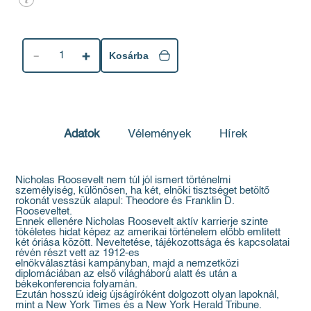
1
Kosárba
Adatok
Vélemények
Hírek
Nicholas Roosevelt nem túl jól ismert történelmi
személyiség, különösen, ha két, elnöki tisztséget betöltő
rokonát vesszük alapul: Theodore és Franklin D.
Rooseveltet.
Ennek ellenére Nicholas Roosevelt aktív karrierje szinte
tökéletes hidat képez az amerikai történelem előbb említett
két óriása között. Neveltetése, tájékozottsága és kapcsolatai
révén részt vett az 1912-es
elnökválasztási kampányban, majd a nemzetközi
diplomáciában az első világháború alatt és után a
békekonferencia folyamán.
Ezután hosszú ideig újságíróként dolgozott olyan lapoknál,
mint a New York Times és a New York Herald Tribune.