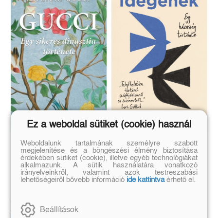
Ez a weboldal sütiket (cookie) használ
Weboldalunk tartalmának személyre szabott
Gucci
Idegenek
megjelenítése és a böngészési élmény biztosítása
érdekében sütiket (cookie), illetve egyéb technológiákat
alkalmazunk. A sütik használatára vonatkozó
irányelveinkről, valamint azok testreszabási
lehetőségeiről bővebb információ
ide kattintva
érhető el.
Patricia Gucci
Eredeti ár:
Kötött ár:
Eredeti ár:
Kötött ár:
6 291 Ft
5 841 Ft
6 990 Ft
6 490 Ft
Beállítások