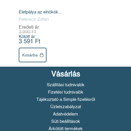
Életpálya az elnökök
árnyékában
Peterecz Zoltán
Eredeti ár:
3 990 Ft
Kötött ár:
3 591 Ft
Kosárba
Vásárlás
Szállítási tudnivalók
Fizetési tudnivalók
Tájékoztató a Simple fizetésről
Üzletszabályzat
Adatvédelem
Süti beállítások
Árkötött termékek