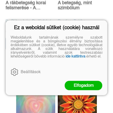
A rákbetegség korai
A betegség, mint
felismerése - A
szimbólum
radiumtherapiáról
általában - A
Dr. Büben Iván, Dr. Kisfaludy
Ruediger Dahlke
rosszindulatú daganatok
Pál, Dr. Kubányi Endre, Dr.
Ez a weboldal sütiket (cookie) használ
Eredeti ár:
Kötött ár:
Eredeti ár:
Kötött ár:
radiummal való
Schranz Dénes
5 670 Ft
7 191 Ft
6 300 Ft
7 990 Ft
gyógyítása sebészeti
Weboldalunk tartalmának személyre szabott
vonatkozásban - A
megjelenítése és a böngészési élmény biztosítása
haláljelenségek
Kosárba
Kosárba
érdekében sütiket (cookie), illetve egyéb technológiákat
alkalmazunk. A sütik használatára vonatkozó
irányelveinkről, valamint azok testreszabási
lehetőségeiről bővebb információ
ide kattintva
érhető el.
Szerző további művei
Beállítások
Elfogadom