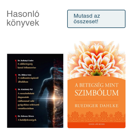
Hasonló
Mutasd az
könyvek
összeset!