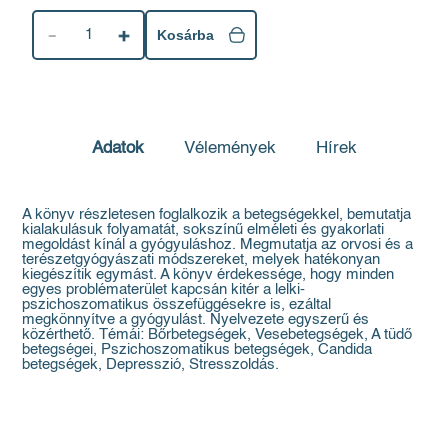
1
Kosárba
Adatok
Vélemények
Hírek
A könyv részletesen foglalkozik a betegségekkel, bemutatja
kialakulásuk folyamatát, sokszínű elméleti és gyakorlati
megoldást kínál a gyógyuláshoz. Megmutatja az orvosi és a
terészetgyógyászati módszereket, melyek hatékonyan
kiegészítik egymást. A könyv érdekessége, hogy minden
egyes problématerület kapcsán kitér a lelki-
pszichoszomatikus összefüggésekre is, ezáltal
megkönnyítve a gyó­gyu­lást. Nyelvezete egyszerű és
közérthető. Témái: Bőrbetegségek, Vesebetegségek, A tüdő
betegségei, Pszichoszomatikus betegségek, Candida
betegségek, Depresszió, Stresszoldás.