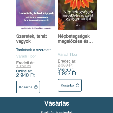
Szeretek, tehát
Népbetegségek
vagyok
megelőzése és
szelíd gyógymódjai
Tanítások a szeretetről
III. rész
és a
Váradi Tibor
Váradi Tibor
Szeretethimnuszról
Eredeti ár:
Eredeti ár:
2 300 Ft
3 500 Ft
Online ár:
Online ár:
1 932 Ft
2 940 Ft
Kosárba
Kosárba
Vásárlás
Szállítási tudnivalók