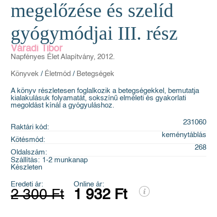
megelőzése és szelíd
gyógymódjai III. rész
Váradi Tibor
Napfényes Élet Alapítvány, 2012.
Könyvek
/
Életmód
/
Betegségek
A könyv részletesen foglalkozik a betegségekkel, bemutatja
kialakulásuk folyamatát, sokszínű elméleti és gyakorlati
megoldást kínál a gyógyuláshoz.
231060
Raktári kód:
keménytáblás
Kötésmód:
268
Oldalszám:
Szállítás:
1-2 munkanap
Készleten
Eredeti ár:
Online ár:
2 300 Ft
1 932 Ft