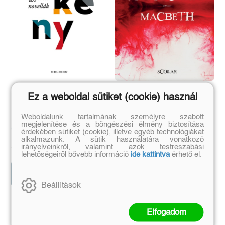
Egyperces novellák
Julius Caesar - Macbeth
Ez a weboldal sütiket (cookie) használ
(2. kiadás)
Weboldalunk tartalmának személyre szabott
megjelenítése és a böngészési élmény biztosítása
Örkény István
William Shakespeare
érdekében sütiket (cookie), illetve egyéb technológiákat
alkalmazunk. A sütik használatára vonatkozó
Eredeti ár:
Bevezető ár:
Eredeti ár:
Bevezető ár:
irányelveinkről, valamint azok testreszabási
6 749 Ft
5 396 Ft
7 499 Ft
5 995 Ft
lehetőségeiről bővebb információ
ide kattintva
érhető el.
Előrendelem
Előrendelem
Beállítások
Szerző további művei
Elfogadom