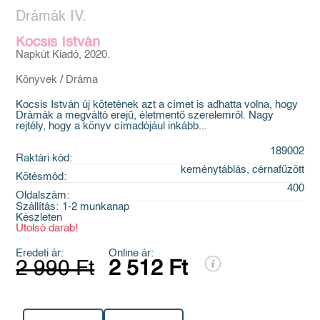
Drámák IV.
Kocsis István
Napkút Kiadó, 2020.
Könyvek
/
Dráma
Kocsis István új kötetének azt a címet is adhatta volna, hogy
Drámák a megváltó erejű, életmentő szerelemről. Nagy
rejtély, hogy a könyv címadójául inkább...
189002
Raktári kód:
keménytáblás, cérnafűzött
Kötésmód:
400
Oldalszám:
Szállítás:
1-2 munkanap
Készleten
Utolsó darab!
Eredeti ár:
Online ár:
2 990 Ft
2 512 Ft