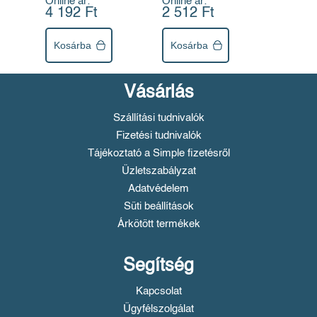
Online ár:
Online ár:
4 192 Ft
2 512 Ft
Kosárba
Kosárba
Vásárlás
Szállítási tudnivalók
Fizetési tudnivalók
Tájékoztató a Simple fizetésről
Üzletszabályzat
Adatvédelem
Süti beállítások
Árkötött termékek
Segítség
Kapcsolat
Ügyfélszolgálat