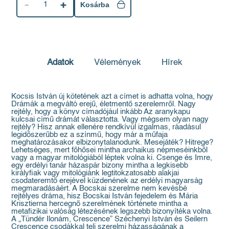
1
Kosárba
Adatok
Vélemények
Hírek
Kocsis István új kötetének azt a címet is adhatta volna, hogy
Drámák a megváltó erejű, életmentő szerelemről. Nagy
rejtély, hogy a könyv címadójául inkább Az aranykapu
kulcsai című drámát választotta. Vagy mégsem olyan nagy
rejtély? Hisz annak ellenére rendkívül izgalmas, ráadásul
legidőszerűbb ez a színmű, hogy már a műfaja
meghatározásakor elbizonytalanodunk. Mesejáték? Hitrege?
Lehetséges, mert főhősei mintha archaikus népmeséinkből
vagy a magyar mitológiából léptek volna ki. Csenge és Imre,
egy erdélyi tanár házaspár bizony mintha a legkisebb
királyfiak vagy mitológiánk legtitokzatosabb alakjai
csodateremtő erejével küzdenének az erdélyi magyarság
megmaradásáért. A Bocskai szerelme nem kevésbé
rejtélyes dráma, hisz Bocskai István fejedelem és Mária
Krisztierna hercegnő szerelmének története mintha a
metafizikai valóság létezésének legszebb bizonyítéka volna.
A „Tündér Ilonám, Crescence” Széchenyi István és Seilern
Crescence csodákkal teli szerelmi házasságának a