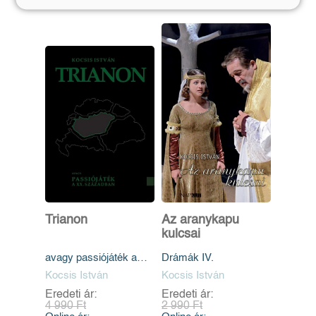
Trianon
Az aranykapu
kulcsai
avagy passiójáték a
Drámák IV.
XX. században
Kocsis István
Kocsis István
Eredeti ár:
Eredeti ár:
4 990 Ft
2 990 Ft