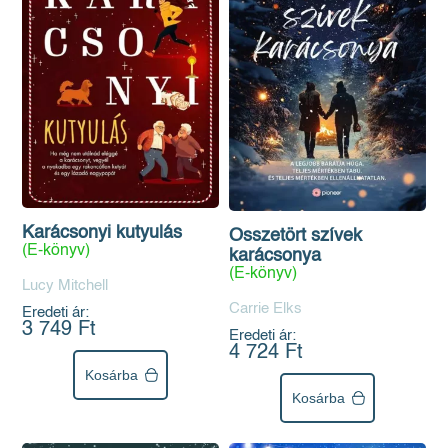
Karácsonyi kutyulás
Összetört szívek
(E-könyv)
karácsonya
(E-könyv)
Lucy Mitchell
Carrie Elks
Eredeti ár:
3 749 Ft
Eredeti ár:
4 724 Ft
Kosárba
Kosárba