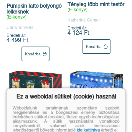
Tényleg több mint testőr
Pumpkin latte bolyongó
(E-könyv)
lelkeknek
(E-könyv)
Katherine Center
Carla Torrents
Eredeti ár:
4 124 Ft
Eredeti ár:
4 499 Ft
Kosárba
Kosárba
Ez a weboldal sütiket (cookie) használ
Weboldalunk tartalmának személyre szabott
megjelenítése és a böngészési élmény biztosítása
érdekében sütiket (cookie), illetve egyéb technológiákat
alkalmazunk. A sütik használatára vonatkozó
irányelveinkről, valamint azok testreszabási
lehetőségeiről bővebb információ
ide kattintva
érhető el.