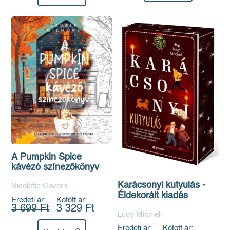
A Pumpkin Spice
kávézó színezőkönyv
Karácsonyi kutyulás -
Nicolette Cavern
Éldekorált kiadás
Eredeti ár:
Kötött ár:
3 699 Ft
3 329 Ft
Lucy Mitchell
Eredeti ár:
Kötött ár: