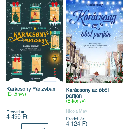
Karácsony Párizsban
Karácsony az öböl
(E-könyv)
partján
(E-könyv)
Nicola May
Eredeti ár:
4 499 Ft
Eredeti ár:
4 124 Ft