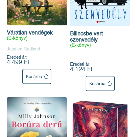
Váratlan vendégek
Bilincsbe vert
(E-könyv)
szenvedély
(E-könyv)
Jessica Redland
Eredeti ár:
4 499 Ft
Eredeti ár:
4 124 Ft
Kosárba
Kosárba