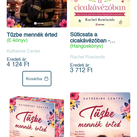
Süticsata a
Tűzbe mennék érted
(E-könyv)
cicakávézóban -
(Hangoskönyv)
Hangoskönyv
Katherine Center
Rachel Rowlands
Eredeti ár:
4 124 Ft
Eredeti ár:
3 712 Ft
Kosárba