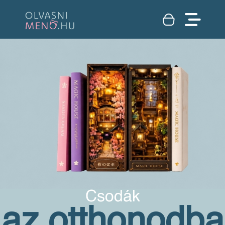
Csodák
az otthonodba