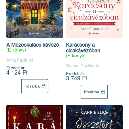
A Mézeskalács kávézó
Karácsony a
(E-könyv)
cicakávézóban
(E-könyv)
Anita Faulkner
Rachel Rowlands
Eredeti ár:
4 124 Ft
Eredeti ár:
3 749 Ft
Kosárba
Kosárba