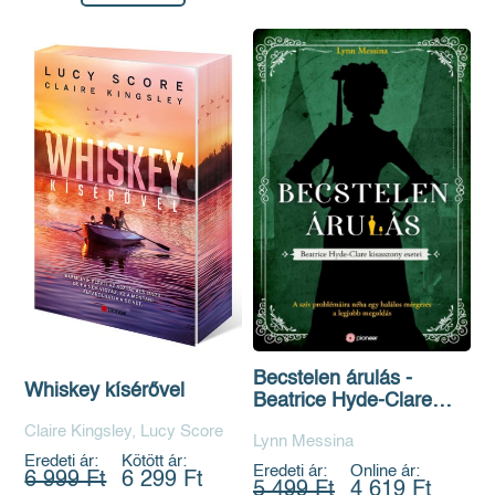
Becstelen árulás -
Whiskey kísérővel
Beatrice Hyde-Clare
esetei 3.
Claire Kingsley, Lucy Score
Lynn Messina
Eredeti ár:
Kötött ár:
Eredeti ár:
Online ár:
6 999 Ft
6 299 Ft
5 499 Ft
4 619 Ft