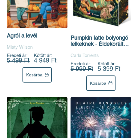
Ágról a levél
Pumpkin latte bolyongó
lelkeknek - Éldekorált
Misty Wilson
kiadás
Eredeti ár:
Kötött ár:
Carla Torrents
5 499 Ft
4 949 Ft
Eredeti ár:
Kötött ár:
5 999 Ft
5 399 Ft
Kosárba
Kosárba