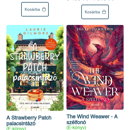
Kosárba
Kosárba
The Wind Weawer - A
A Strawberry Patch
szélfonó
palacsintázó
(E-könyv)
(E-könyv)