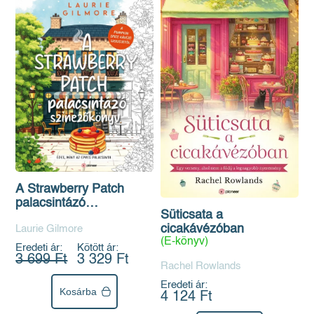
A Strawberry Patch
palacsintázó
Süticsata a
színezőkönyv
cicakávézóban
Laurie Gilmore
(E-könyv)
Eredeti ár:
Kötött ár:
3 699 Ft
3 329 Ft
Rachel Rowlands
Eredeti ár:
Kosárba
4 124 Ft