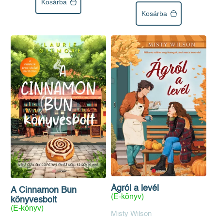
Kosárba
Kosárba
Ágról a levél
A Cinnamon Bun
(E-könyv)
könyvesbolt
(E-könyv)
Misty Wilson