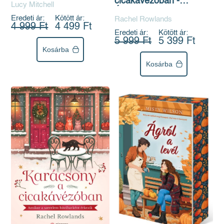
cicakávézóban -
Lucy Mitchell
Éldekorált kiadás
Eredeti ár:
Kötött ár:
Rachel Rowlands
4 999 Ft
4 499 Ft
Eredeti ár:
Kötött ár:
5 999 Ft
5 399 Ft
Kosárba
Kosárba