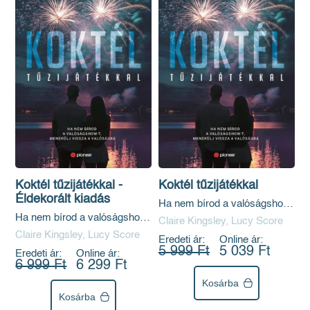
Koktél tűzijátékkal -
Koktél tűzijátékkal
Éldekorált kiadás
Ha nem bírod a valóságshow-
t, menekülj vissza a
Ha nem bírod a valóságshow-
Claire Kingsley, Lucy Score
valóságba
t, menekülj vissza a
Claire Kingsley, Lucy Score
Eredeti ár:
Online ár:
valóságba
5 999 Ft
5 039 Ft
Eredeti ár:
Online ár:
6 999 Ft
6 299 Ft
Kosárba
Kosárba