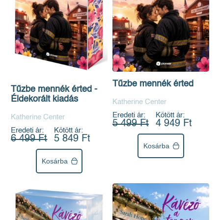
Tűzbe mennék érted
Tűzbe mennék érted -
Éldekorált kiadás
Katherine Center
Eredeti ár:
Kötött ár:
Katherine Center
5 499 Ft
4 949 Ft
Eredeti ár:
Kötött ár:
6 499 Ft
5 849 Ft
Kosárba
Kosárba