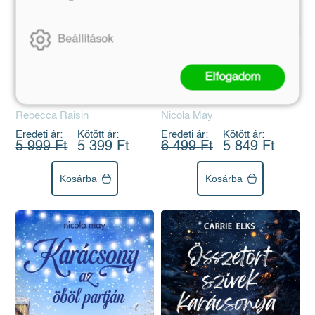
Beállítások
Karácsony Párizsban -
Karácsony az öböl
Elfogadom
Éldekorált kiadás
partján - Éldekorált
kiadás
Rebecca Raisin
Nicola May
Eredeti ár:
Kötött ár:
Eredeti ár:
Kötött ár:
5 999 Ft
5 399 Ft
6 499 Ft
5 849 Ft
Kosárba
Kosárba