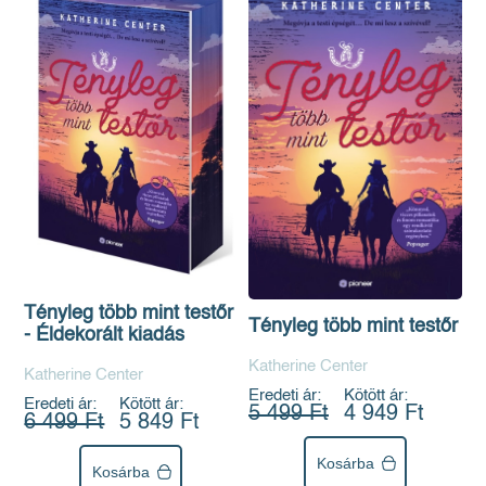
Tényleg több mint testőr
Tényleg több mint testőr
- Éldekorált kiadás
Katherine Center
Katherine Center
Eredeti ár:
Kötött ár:
Eredeti ár:
Kötött ár:
5 499 Ft
4 949 Ft
6 499 Ft
5 849 Ft
Kosárba
Kosárba