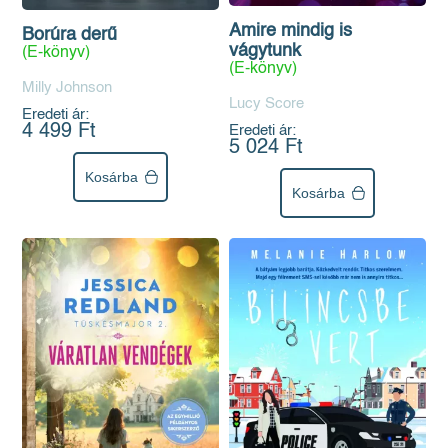
Amire mindig is
Borúra derű
vágytunk
(E-könyv)
(E-könyv)
Milly Johnson
Lucy Score
Eredeti ár:
4 499 Ft
Eredeti ár:
5 024 Ft
Kosárba
Kosárba