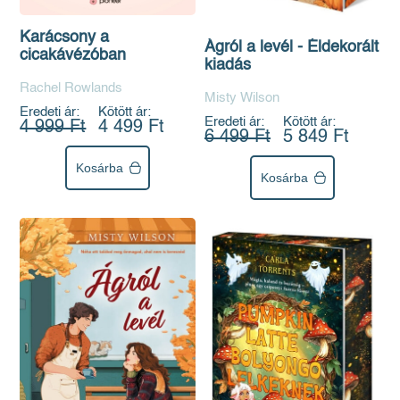
Karácsony a
Ágról a levél - Éldekorált
cicakávézóban
kiadás
Rachel Rowlands
Misty Wilson
Eredeti ár:
Kötött ár:
Eredeti ár:
Kötött ár:
4 999 Ft
4 499 Ft
6 499 Ft
5 849 Ft
Kosárba
Kosárba