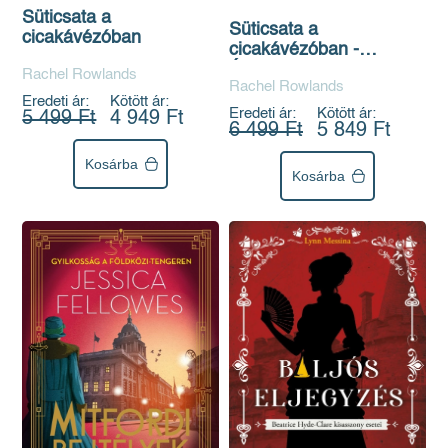
Süticsata a
Süticsata a
cicakávézóban
cicakávézóban -
Éldekorált kiadás
Rachel Rowlands
Rachel Rowlands
Eredeti ár:
Kötött ár:
Eredeti ár:
Kötött ár:
5 499 Ft
4 949 Ft
6 499 Ft
5 849 Ft
Kosárba
Kosárba