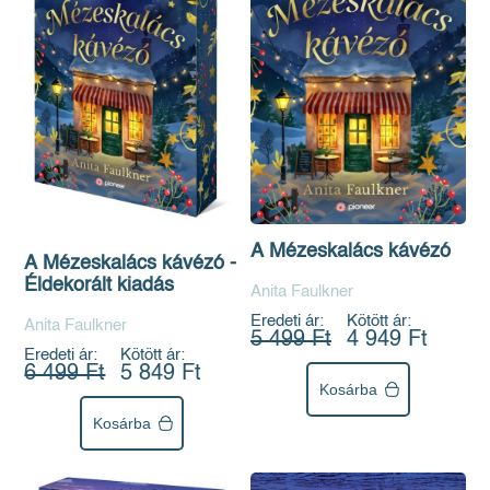
A Mézeskalács kávézó
A Mézeskalács kávézó -
Éldekorált kiadás
Anita Faulkner
Eredeti ár:
Kötött ár:
Anita Faulkner
5 499 Ft
4 949 Ft
Eredeti ár:
Kötött ár:
6 499 Ft
5 849 Ft
Kosárba
Kosárba