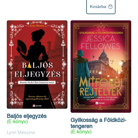
Kosárba
Baljós eljegyzés
Gyilkosság a Földközi-
(E-könyv)
tengeren
(E-könyv)
Lynn Messina