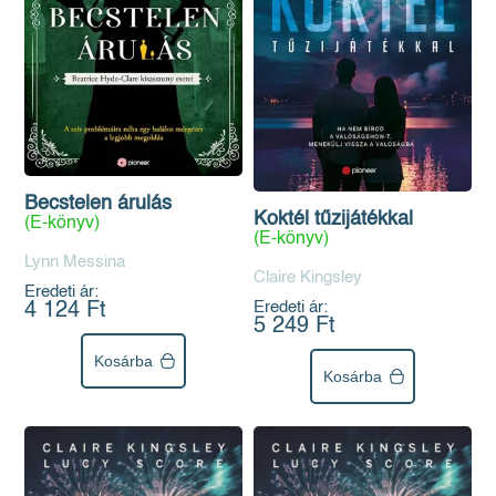
Becstelen árulás
Koktél tűzijátékkal
(E-könyv)
(E-könyv)
Lynn Messina
Claire Kingsley
Eredeti ár:
Eredeti ár:
4 124 Ft
5 249 Ft
Kosárba
Kosárba