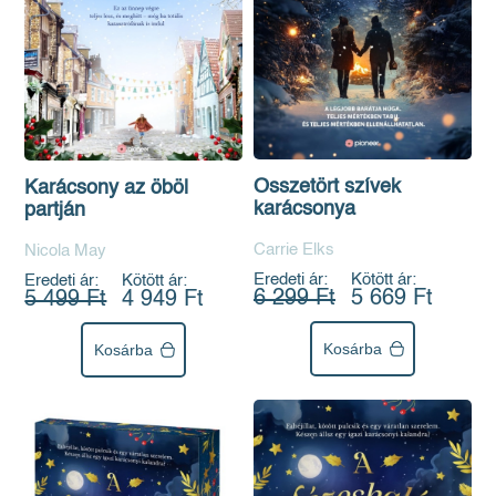
Összetört szívek
Karácsony az öböl
karácsonya
partján
Carrie Elks
Nicola May
Eredeti ár:
Kötött ár:
Eredeti ár:
Kötött ár:
6 299 Ft
5 669 Ft
5 499 Ft
4 949 Ft
Kosárba
Kosárba