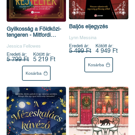
Baljós eljegyzés
Gyilkosság a Földközi-
tengeren - Mitfordi
Lynn Messina
rejtélyek
Eredeti ár:
Kötött ár:
Jessica Fellowes
5 499 Ft
4 949 Ft
Eredeti ár:
Kötött ár:
5 799 Ft
5 219 Ft
Kosárba
Kosárba