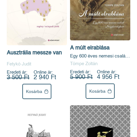
A múlt elrablása
Ausztrália messze van
Egy 600 éves nemesi család
Nagykárolyban
Tömpe Zoltán
Fetykó Judit
Eredeti ár:
Online ár:
Eredeti ár:
Online ár:
5 900 Ft
4 956 Ft
3 500 Ft
2 940 Ft
Kosárba
Kosárba