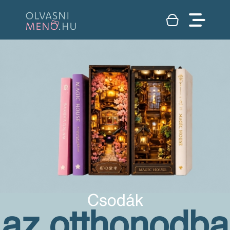
Csodák
az otthonodba