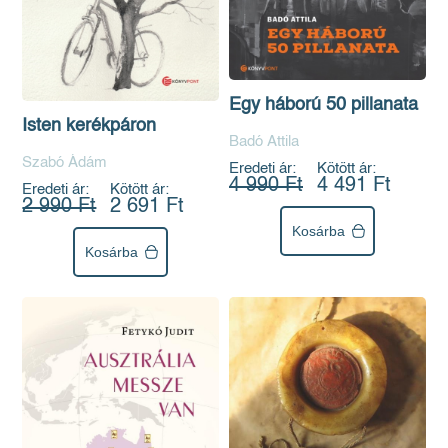
Egy háború 50 pillanata
Isten kerékpáron
Badó Attila
Szabó Ádám
Eredeti ár:
Kötött ár:
4 990 Ft
4 491 Ft
Eredeti ár:
Kötött ár:
2 990 Ft
2 691 Ft
Kosárba
Kosárba