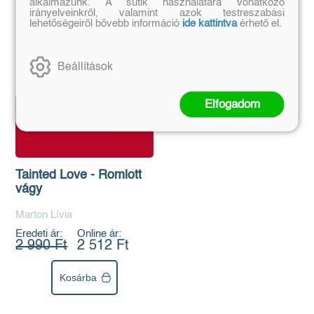
alkalmazunk. A sütik használatára vonatkozó
irányelveinkről, valamint azok testreszabási
lehetőségeiről bővebb információ
ide kattintva
érhető el.
Beállítások
Elfogadom
Tainted Love - Romlott
vágy
Marton Lívia
Eredeti ár:
Online ár:
2 990 Ft
2 512 Ft
Kosárba