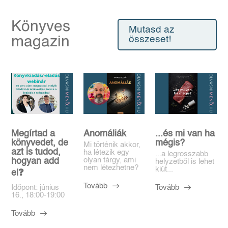
Könyves
Mutasd az
magazin
összeset!
Megírtad a
Anomáliák
...és mi van ha
könyvedet, de
mégis?
Mi történik akkor,
azt is tudod,
ha létezik egy
...a legrosszabb
olyan tárgy, ami
hogyan add
helyzetből is lehet
nem létezhetne?
kiút...
el❓️
Tovább
Tovább
Időpont: június
16., 18:00-19:00
Tovább