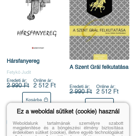
Hársfanyereg
A Szent Grál felkutatása
Fetykó Judit
Eredeti ár:
Online ár:
2 990 Ft
2 512 Ft
Eredeti ár:
Online ár:
2 990 Ft
2 512 Ft
Kosárba
Kosárba
Ez a weboldal sütiket (cookie) használ
Weboldalunk tartalmának személyre szabott
megjelenítése és a böngészési élmény biztosítása
érdekében sütiket (cookie), illetve egyéb technológiákat