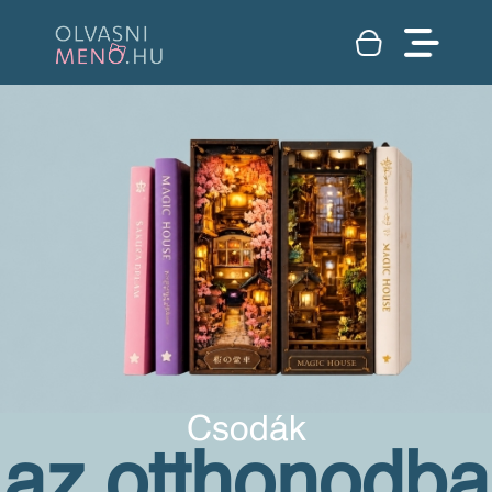
Csodák
az otthonodba