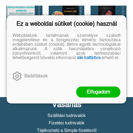
Ez a weboldal sütiket (cookie) használ
Weboldalunk tartalmának személyre szabott
megjelenítése és a böngészési élmény biztosítása
Megírtad a
Anomáliák
...és mi van ha
érdekében sütiket (cookie), illetve egyéb technológiákat
könyvedet, de
mégis?
Mi történik akkor,
alkalmazunk. A sütik használatára vonatkozó
azt is tudod,
ha létezik egy
...a legrosszabb
irányelveinkről, valamint azok testreszabási
olyan tárgy, ami
hogyan add
helyzetből is lehet
lehetőségeiről bővebb információ
ide kattintva
érhető el.
nem létezhetne?
kiút...
el❓️
Tovább
Tovább
Időpont: június
Beállítások
16., 18:00-19:00
Tovább
Elfogadom
Vásárlás
Szállítási tudnivalók
Fizetési tudnivalók
Tájékoztató a Simple fizetésről