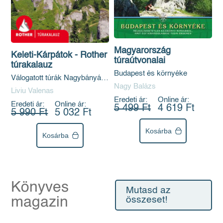
Magyarország
Keleti-Kárpátok - Rother
túraútvonalai
túrakalauz
Budapest és környéke
Válogatott túrák Nagybányától
Nagy Balázs
Brassóig
Liviu Valenas
Eredeti ár:
Online ár:
Eredeti ár:
Online ár:
5 499 Ft
4 619 Ft
5 990 Ft
5 032 Ft
Kosárba
Kosárba
Könyves
Mutasd az
magazin
összeset!