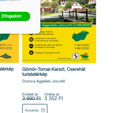
Elfogadom
atérkép
Gömör-Tornai-Karszt, Cserehát
turistatérkép
Domica-Aggtelek-Jósvafő
Eredeti ár:
Online ár:
3 990 Ft
3 352 Ft
Kosárba