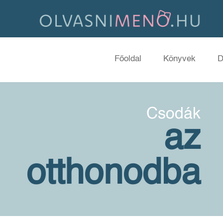
Főoldal
Könyvek
D
Csodák
az
otthonodba