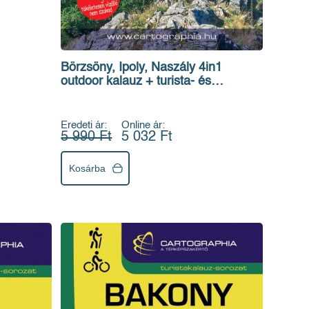
Börzsöny, Ipoly, Naszály 4in1
outdoor kalauz + turista- és
kerékpáros térkép
Eredeti ár:
Online ár:
5 990 Ft
5 032 Ft
Kosárba