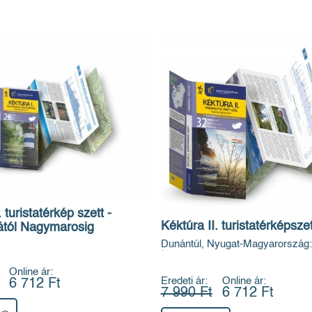
 turistatérkép szett -
Kéktúra II. turistatérképszet
ától Nagymarosig
Dunántúl, Nyugat-Magyarország:
Írott kő
Online ár:
Eredeti ár:
Online ár:
6 712 Ft
7 990 Ft
6 712 Ft