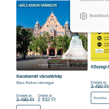
Beállítások
Kőszegi-
Kecskemét várostérkép
Eredeti ár:
Bács-Kiskun vármegye
3 490 Ft
Eredeti ár:
Online ár:
Kosárba
3 490 Ft
2 932 Ft