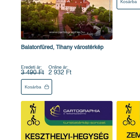
Kosárba
Balatonfüred, Tihany várostérkép
Eredeti ár:
Online ár:
3 490 Ft
2 932 Ft
Kosárba