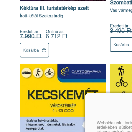
Szombath
Kéktúra III. turistatérkép szett
Vas vármeg
Írott-kőtől Szekszárdig
Eredeti ár:
3 490 Ft
Eredeti ár:
Online ár:
7 990 Ft
6 712 Ft
Kosárba
Kosárba
Weboldalunk tar
érdekében sütiket
irányelveinkről, v