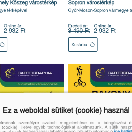
ely Kőszeg várostérkép
Sopron várostérkép
ye térképével
Győr-Moson-Sopron vármegye té
Online ár:
Eredeti ár:
Online ár:
2 932 Ft
3 490 Ft
2 932 Ft
Kosárba
Ez a weboldal sütiket (cookie) használ
talmának személyre szabott megjelenítése és a böngészési él
 (cookie), illetve egyéb technológiákat alkalmazunk. A sütik hasz
alamint azok testreszabási lehetőségeiről bővebb információ
ide kattin