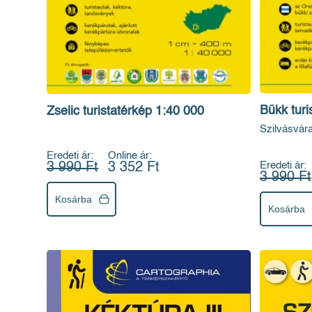
Bükk turi
Zselic turistatérkép 1:40 000
Szilvásvár
Eredeti ár:
Online ár:
Eredeti ár:
3 990 Ft
3 352 Ft
3 990 Ft
Kosárba
Kosárba