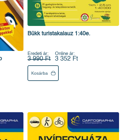
Bükk turistakalauz 1:40e.
Eredeti ár:
Online ár:
3 990 Ft
3 352 Ft
o
Kosárba