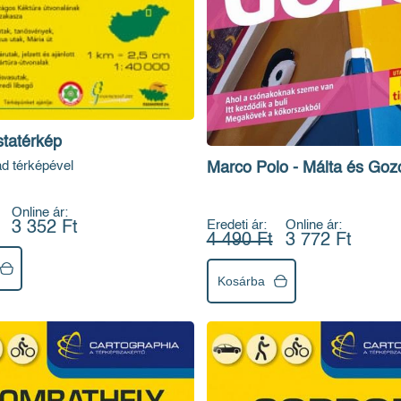
statérkép
ad térképével
Marco Polo - Málta és Goz
Online ár:
Eredeti ár:
Online ár:
3 352 Ft
4 490 Ft
3 772 Ft
Kosárba