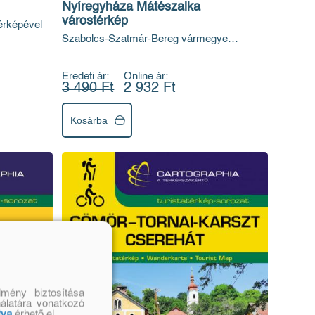
Nyíregyháza Mátészalka
várostérkép
rképével
Szabolcs-Szatmár-Bereg vármegye
térképével
Eredeti ár:
Online ár:
3 490 Ft
2 932 Ft
Kosárba
mény biztosítása
nálatára vonatkozó
tva
érhető el.