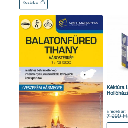
Kosárba
Kéktúra I.
Hollóház
Eredeti ár:
7 990 Ft