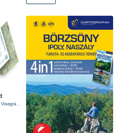
t
 Visegrád-