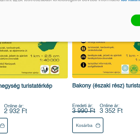
Bakony (északi rész) turist
hegység turistatérkép
Eredeti ár:
Online ár:
Online ár:
3 990 Ft
3 352 Ft
2 932 Ft
Kosárba