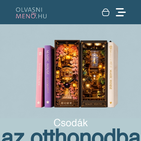
Csodák
az otthonodba