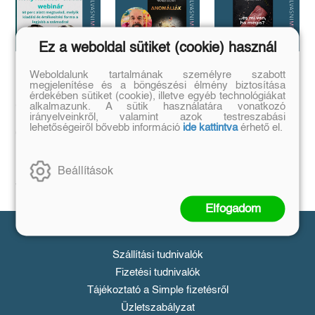
Ez a weboldal sütiket (cookie) használ
Weboldalunk tartalmának személyre szabott
Megírtad a
Anomáliák
...és mi van ha
megjelenítése és a böngészési élmény biztosítása
könyvedet, de
mégis?
Mi történik akkor,
érdekében sütiket (cookie), illetve egyéb technológiákat
azt is tudod,
ha létezik egy
alkalmazunk. A sütik használatára vonatkozó
...a legrosszabb
olyan tárgy, ami
hogyan add
irányelveinkről, valamint azok testreszabási
helyzetből is lehet
nem létezhetne?
lehetőségeiről bővebb információ
ide kattintva
érhető el.
kiút...
el❓️
Tovább
Tovább
Időpont: június
16., 18:00-19:00
Beállítások
Tovább
Elfogadom
Vásárlás
Szállítási tudnivalók
Fizetési tudnivalók
Tájékoztató a Simple fizetésről
Üzletszabályzat