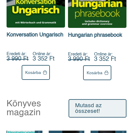
Konversation Ungarisch
Hungarian phrasebook
Eredeti ár:
Online ár:
Eredeti ár:
Online ár:
3 990 Ft
3 352 Ft
3 990 Ft
3 352 Ft
Kosárba
Kosárba
Könyves
Mutasd az
magazin
összeset!