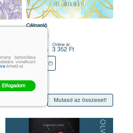
Célnapló
Sol Rayond
Eredeti ár:
Online ár:
3 990 Ft
3 352 Ft
mény biztosítása
nálatára vonatkozó
Kosárba
tva
érhető el.
Elfogadom
Mutasd az összeset!