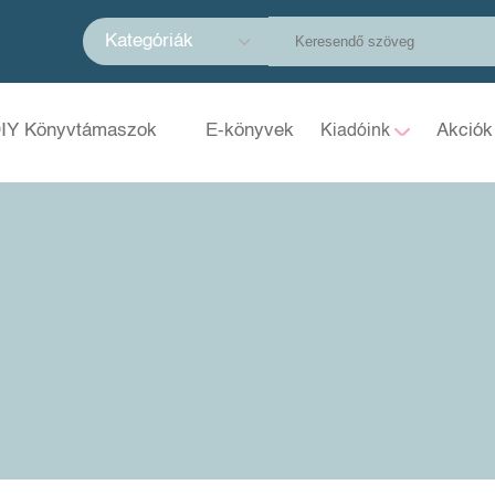
Kategóriák
IY Könyvtámaszok
E-könyvek
Akciók
Kiadóink