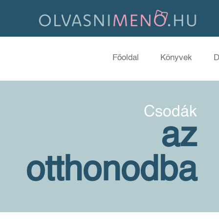
Főoldal
Könyvek
D
Csodák
az
otthonodba