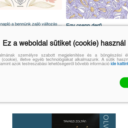
napló a bennünk zajló változás
Egy csepp derű
ez
rbara, Lender Andi, Orbán Lili
Inspirációs jegyzetfüzet
Online ár:
Ez a weboldal sütiket (cookie) használ
5 879 Ft
Eredeti ár:
Online ár:
1 490 Ft
1 252 Ft
talmának személyre szabott megjelenítése és a böngészési él
 (cookie), illetve egyéb technológiákat alkalmazunk. A sütik hasz
alamint azok testreszabási lehetőségeiről bővebb információ
ide kattin
Kosárba