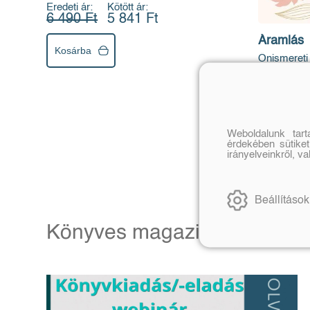
Eredeti ár:
Kötött ár:
6 490 Ft
5 841 Ft
Áramlás
Kosárba
Önismereti 
kezeléséh
Goodwill Ba
Flóra
Eredeti ár:
6 999 Ft
Weboldalunk tar
Kosárba
érdekében sütiket
irányelveinkről, v
Beállítások
Könyves magazin