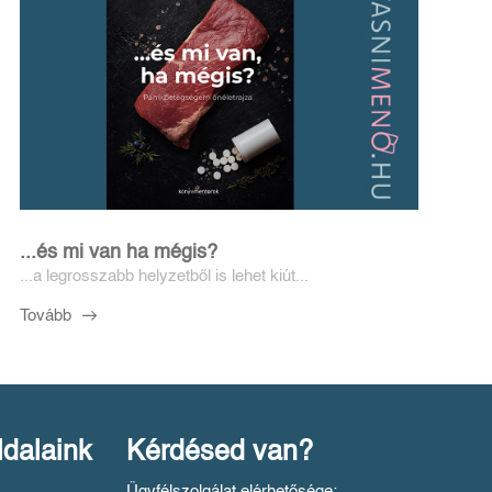
...és mi van ha mégis?
...a legrosszabb helyzetből is lehet kiút...
Tovább
ldalaink
Kérdésed van?
Ügyfélszolgálat elérhetősége: