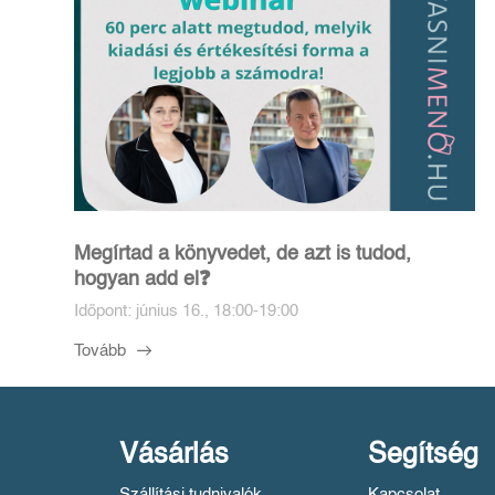
Megírtad a könyvedet, de azt is tudod,
hogyan add el❓️
Időpont: június 16., 18:00-19:00
Tovább
Vásárlás
Segítség
Szállítási tudnivalók
Kapcsolat