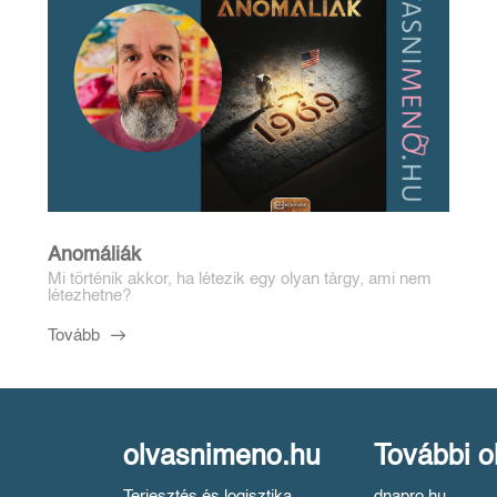
Anomáliák
Mi történik akkor, ha létezik egy olyan tárgy, ami nem
létezhetne?
Tovább
olvasnimeno.hu
További o
Terjesztés és logisztika
dnapro.hu