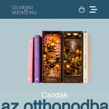
Csodák
az otthonodba