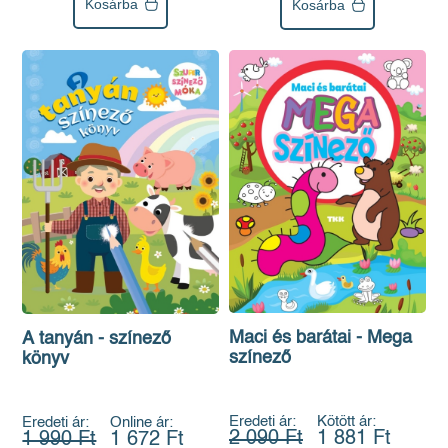
Kosárba
Kosárba
Maci és barátai - Mega
A tanyán - színező
színező
könyv
Eredeti ár:
Kötött ár:
Eredeti ár:
Online ár:
2 090 Ft
1 881 Ft
1 990 Ft
1 672 Ft