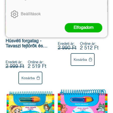
Beállítások
Varázsolj színeket! -
Hófehérke
Elfogadom
Vízzel tölthető tollal!
Húsvéti forgatag -
Eredeti ár:
Online ár:
Tavaszi fejtörők és
2 990 Ft
2 512 Ft
kipattintós oldalak
Kosárba
Eredeti ár:
Online ár:
2 999 Ft
2 519 Ft
Kosárba