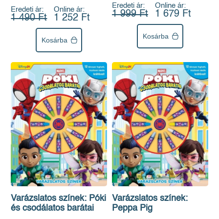
Eredeti ár:
Online ár:
Eredeti ár:
Online ár:
1 999 Ft
1 679 Ft
1 490 Ft
1 252 Ft
Kosárba
Kosárba
Varázslatos színek: Póki
Varázslatos színek:
és csodálatos barátai
Peppa Pig