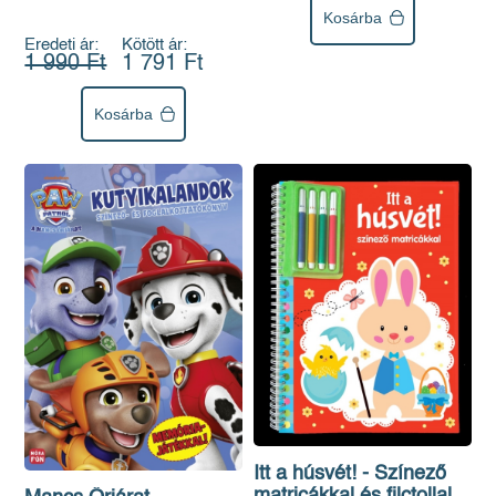
Kosárba
Eredeti ár:
Kötött ár:
1 990 Ft
1 791 Ft
Kosárba
Itt a húsvét! - Színező
matricákkal és filctollal