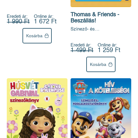
Thomas & Friends -
Eredeti ár:
Online ár:
Beszállás!
1 990 Ft
1 672 Ft
Színező- és
foglalkoztatókönyv
Kosárba
Eredeti ár:
Online ár:
1 499 Ft
1 259 Ft
Kosárba