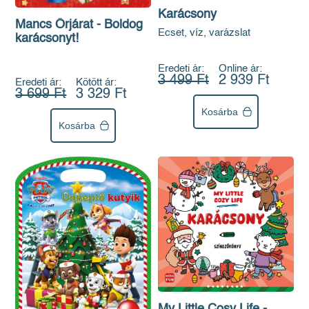
Karácsony
Mancs Őrjárat - Boldog
Ecset, víz, varázslat
karácsonyt!
Eredeti ár:
Online ár:
3 499 Ft
2 939 Ft
Eredeti ár:
Kötött ár:
3 699 Ft
3 329 Ft
Kosárba
Kosárba
My Little Cosy Life -