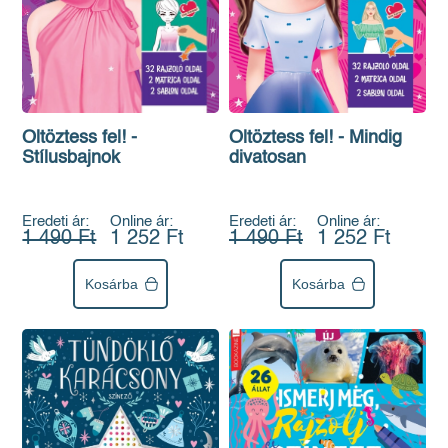
Öltöztess fel! - Mindig
Öltöztess fel! -
divatosan
Stílusbajnok
Eredeti ár:
Online ár:
Eredeti ár:
Online ár:
1 490 Ft
1 252 Ft
1 490 Ft
1 252 Ft
Kosárba
Kosárba