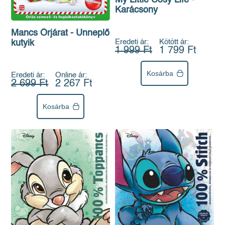
Karácsony
Mancs Őrjárat - Ünneplő
Eredeti ár:
Kötött ár:
kutyik
1 999 Ft
1 799 Ft
Kosárba
Eredeti ár:
Online ár:
2 699 Ft
2 267 Ft
Kosárba