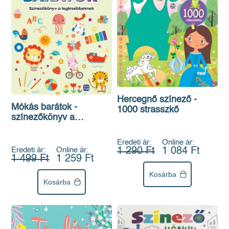
Hercegnő színező -
Mókás barátok -
1000 strasszkő
színezőkönyv a
legkisebbeknek - Fisher
- Price
Eredeti ár:
Online ár:
Eredeti ár:
Online ár:
1 290 Ft
1 084 Ft
1 499 Ft
1 259 Ft
Kosárba
Kosárba