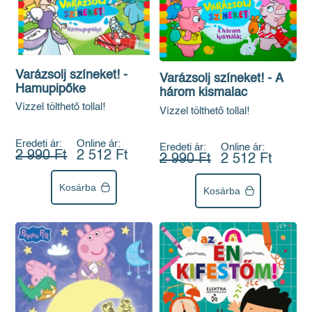
Varázsolj színeket! -
Varázsolj színeket! - A
Hamupipőke
három kismalac
Vízzel tölthető tollal!
Vízzel tölthető tollal!
Eredeti ár:
Online ár:
Eredeti ár:
Online ár:
2 990 Ft
2 512 Ft
2 990 Ft
2 512 Ft
Kosárba
Kosárba