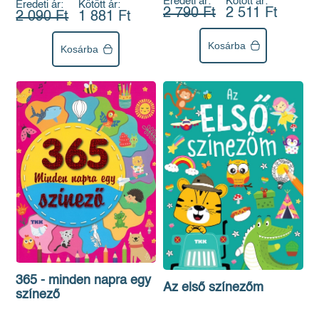
Eredeti ár:
Kötött ár:
Eredeti ár:
Kötött ár:
2 790 Ft
2 511 Ft
2 090 Ft
1 881 Ft
Kosárba
Kosárba
365 - minden napra egy
Az első színezőm
színező