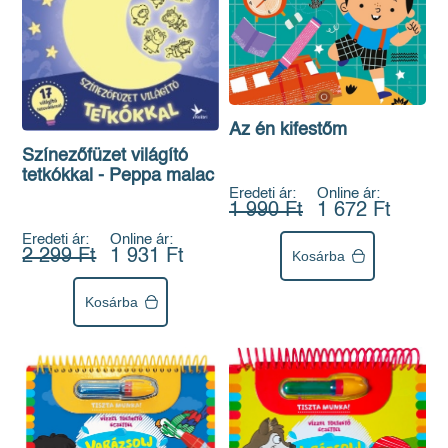
Az én kifestőm
Színezőfüzet világító
tetkókkal - Peppa malac
Eredeti ár:
Online ár:
1 990 Ft
1 672 Ft
Eredeti ár:
Online ár:
2 299 Ft
1 931 Ft
Kosárba
Kosárba