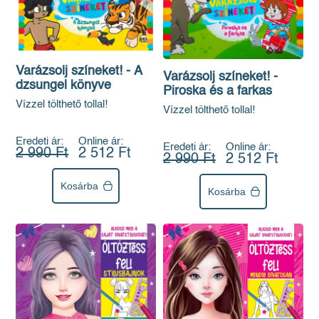
Varázsolj színeket! - A
Varázsolj színeket! -
dzsungel könyve
Piroska és a farkas
Vízzel tölthető tollal!
Vízzel tölthető tollal!
Eredeti ár:
Online ár:
Eredeti ár:
Online ár:
2 990 Ft
2 512 Ft
2 990 Ft
2 512 Ft
Kosárba
Kosárba