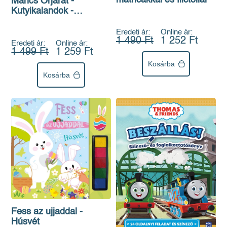
Mancs Őrjárat -
Kutyikalandok -
Színező- és
foglalkoztatókönyv
Eredeti ár:
Online ár:
1 490 Ft
1 252 Ft
memóriakárytákkal
Eredeti ár:
Online ár:
1 499 Ft
1 259 Ft
Kosárba
Kosárba
Fess az ujjaddal -
Húsvét