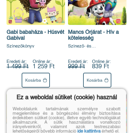
Mancs Őrjárat - Hív a
Gabi babaháza - Húsvét
kötelesség
Gabival
Színező- és
Színezőkönyv
foglalkoztatókönyv
Eredeti ár:
Online ár:
Eredeti ár:
Online ár:
999 Ft
839 Ft
1 499 Ft
1 259 Ft
Kosárba
Kosárba
Ez a weboldal sütiket (cookie) használ
Weboldalunk tartalmának személyre szabott
megjelenítése és a böngészési élmény biztosítása
érdekében sütiket (cookie), illetve egyéb technológiákat
alkalmazunk. A sütik használatára vonatkozó
irányelveinkről, valamint azok testreszabási
lehetőségeiről bővebb információ
ide kattintva
érhető el.