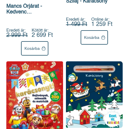
Szilaj - Karácsony
Mancs Őrjárat -
Kedvenc
foglalkoztatókönyvem
Eredeti ár:
Online ár:
1 499 Ft
1 259 Ft
Eredeti ár:
Kötött ár:
2 999 Ft
2 699 Ft
Kosárba
Kosárba