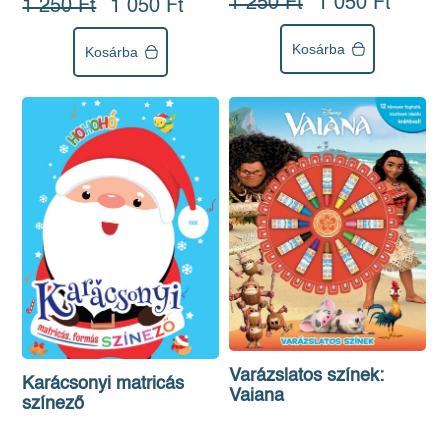
1 250 Ft
1 050 Ft
1 250 Ft
1 050 Ft
Kosárba
Kosárba
Varázslatos színek:
Karácsonyi matricás
Vaiana
színező