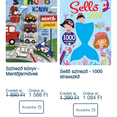
Színező könyv -
Sellő színező - 1000
Mentőjárművek
strasszkő
Eredeti ár:
Online ár:
Eredeti ár:
Online ár:
1 890 Ft
1 588 Ft
1 290 Ft
1 084 Ft
Kosárba
Kosárba