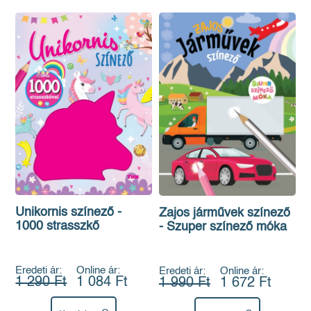
Unikornis színező -
Zajos járművek színező
1000 strasszkő
- Szuper színező móka
Eredeti ár:
Online ár:
Eredeti ár:
Online ár:
1 290 Ft
1 084 Ft
1 990 Ft
1 672 Ft