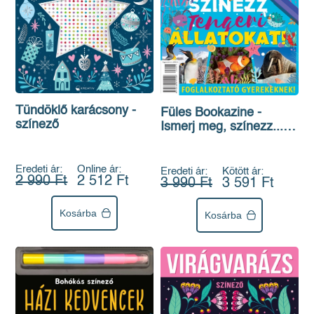
Tündöklő karácsony -
Füles Bookazine -
színező
Ismerj meg, színezz...
tengeri állatokat
Eredeti ár:
Online ár:
Eredeti ár:
Kötött ár:
2 990 Ft
2 512 Ft
3 990 Ft
3 591 Ft
Kosárba
Kosárba