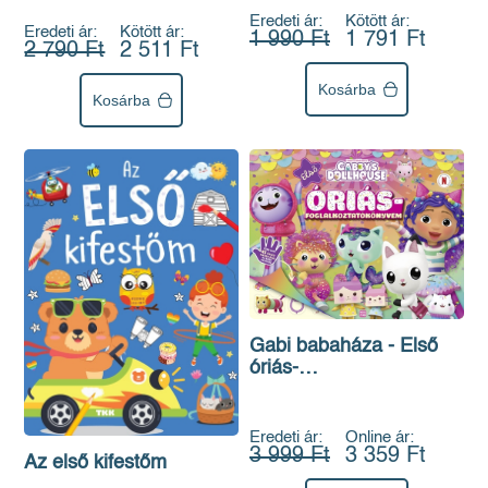
Eredeti ár:
Kötött ár:
Eredeti ár:
Kötött ár:
1 990 Ft
1 791 Ft
2 790 Ft
2 511 Ft
Kosárba
Kosárba
Gabi babaháza - Első
óriás-
foglalkoztatókönyvem
Eredeti ár:
Online ár:
3 999 Ft
3 359 Ft
Az első kifestőm