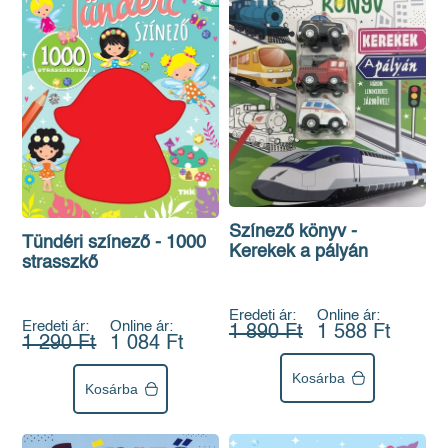
Színező könyv -
Tündéri színező - 1000
Kerekek a pályán
strasszkő
Eredeti ár:
Online ár:
Eredeti ár:
Online ár:
1 890 Ft
1 588 Ft
1 290 Ft
1 084 Ft
Kosárba
Kosárba