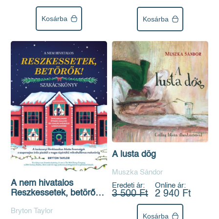
Kosárba
Kosárba
A lusta dög
Muszka Sándor
A nem hivatalos
Eredeti ár:
Online ár:
Reszkessetek, betörők!
3 500 Ft
2 940 Ft
szakácskönyv
Bryton Taylor
Kosárba