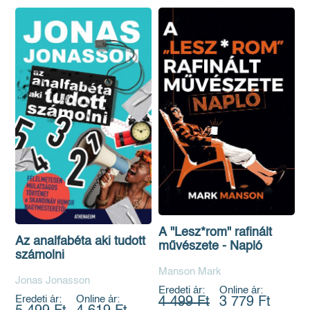
A "Lesz*rom" rafinált
Az analfabéta aki tudott
művészete - Napló
számolni
Manson Mark
Jonas Jonasson
Eredeti ár:
Online ár:
Eredeti ár:
Online ár:
4 499 Ft
3 779 Ft