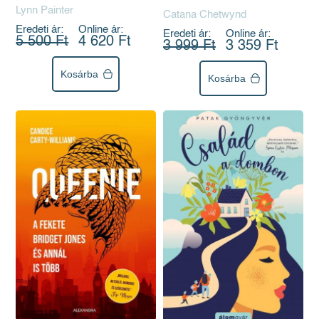
legjobb barátod a párod
Lynn Painter
Catana Chetwynd
Eredeti ár:
Online ár:
Eredeti ár:
Online ár:
5 500 Ft
4 620 Ft
3 999 Ft
3 359 Ft
Kosárba
Kosárba