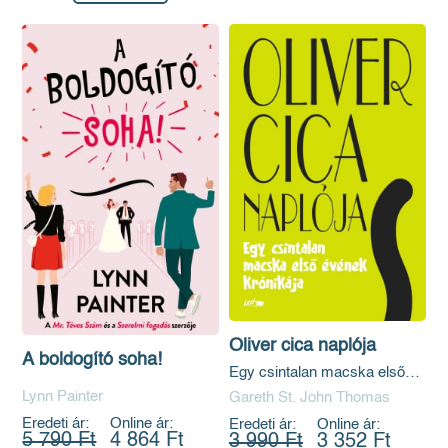
Oliver cica naplója
A boldogító soha!
Egy csintalan macska első
évének krónikája
Lynn Painter
Gareth St. John Thomas
Eredeti ár:
Online ár:
Eredeti ár:
Online ár:
5 790 Ft
4 864 Ft
3 990 Ft
3 352 Ft