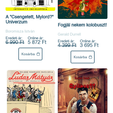
A "Csengetett, Mylord?"
Univerzum
Fogjál nekem kolobuszt!
Boromisza István
Gerald Durrell
Eredeti ár:
Online ár:
Eredeti ár:
Online ár:
6 990 Ft
5 872 Ft
4 399 Ft
3 695 Ft
Kosárba
Kosárba