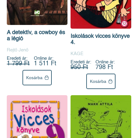
A detektív, a cowboy és
Iskolások vicces könyve
a légió
4.
Rejtő Jenő
KÁGÉ
Eredeti ár:
Online ár:
Eredeti ár:
Online ár:
1 799 Ft
1 511 Ft
950 Ft
798 Ft
Kosárba
Kosárba