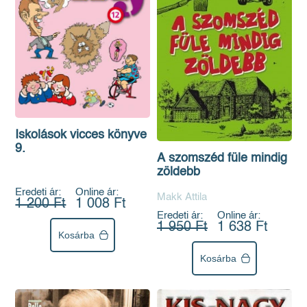
Iskolások vicces könyve
9.
A szomszéd füle mindig
zöldebb
Eredeti ár:
Online ár:
Makk Attila
1 200 Ft
1 008 Ft
Eredeti ár:
Online ár:
1 950 Ft
1 638 Ft
Kosárba
Kosárba