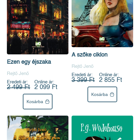
A szőke ciklon
Ezen egy éjszaka
Rejtő Jenő
Rejtő Jenő
Eredeti ár:
Online ár:
3 399 Ft
2 855 Ft
Eredeti ár:
Online ár:
2 499 Ft
2 099 Ft
Kosárba
Kosárba