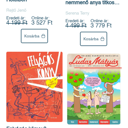
Hotelben
nemmenő anya titkos
élete
Rejtő Jenő
Serena Terry
Eredeti ár:
Online ár:
Eredeti ár:
Online ár:
4 199 Ft
3 527 Ft
4 499 Ft
3 779 Ft
Kosárba
Kosárba