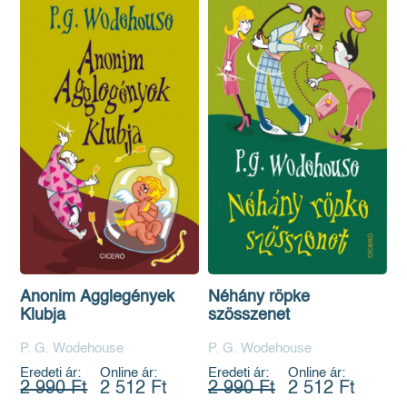
Anonim Agglegények
Néhány röpke
Klubja
szösszenet
P. G. Wodehouse
P. G. Wodehouse
Eredeti ár:
Online ár:
Eredeti ár:
Online ár:
2 990 Ft
2 512 Ft
2 990 Ft
2 512 Ft