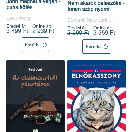
John meghal a végén -
Nem akarok beleszólni -
puha kötés
Innen szép nyerni
David Wong
Bányainé Nagy Judit,
Fancsikai Eszter, Tapasztó
Eredeti ár:
Online ár:
Eredeti ár:
Online ár:
3 499 Ft
2 939 Ft
Orsi
3 999 Ft
3 359 Ft
Kosárba
Kosárba