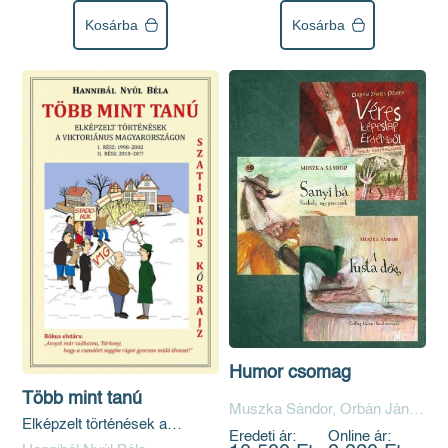
Kosárba
Kosárba
Humor csomag
Több mint tanú
Muszka Sándor, Orbán János
Elképzelt történések a
Dénes
Eredeti ár:
Online ár:
viktoriánus Magyarországon