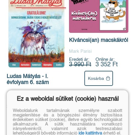
Kíváncsi(an) macskákról
Mark Parisi
Eredeti ár:
Online ár:
3 990 Ft
3 352 Ft
Ludas Mátyás - I.
Kosárba
évfolyam 6. szám
Ez a weboldal sütiket (cookie) használ
Eredeti ár:
Online ár:
999 Ft
839 Ft
Weboldalunk tartalmának személyre szabott
megjelenítése és a böngészési élmény biztosítása
érdekében sütiket (cookie), illetve egyéb technológiákat
Kosárba
alkalmazunk. A sütik használatára vonatkozó
irányelveinkről, valamint azok testreszabási
lehetőségeiről bővebb információ
ide kattintva
érhető el.