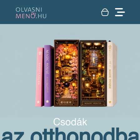
Csodák
az otthonodba