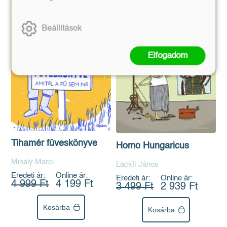
Beállítások
Elfogadom
Tihamér füveskönyve
Homo Hungaricus
Mihály Marci
Lackfi János
Eredeti ár:
Online ár:
Eredeti ár:
Online ár:
4 999 Ft
4 199 Ft
3 499 Ft
2 939 Ft
Kosárba
Kosárba