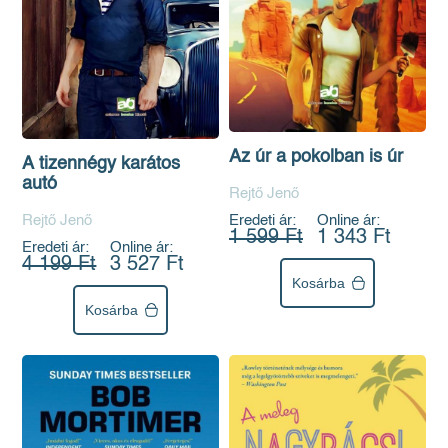
Az úr a pokolban is úr
A tizennégy karátos
autó
Rejtő Jenő
Eredeti ár:
Online ár:
Rejtő Jenő
1 599 Ft
1 343 Ft
Eredeti ár:
Online ár:
4 199 Ft
3 527 Ft
Kosárba
Kosárba