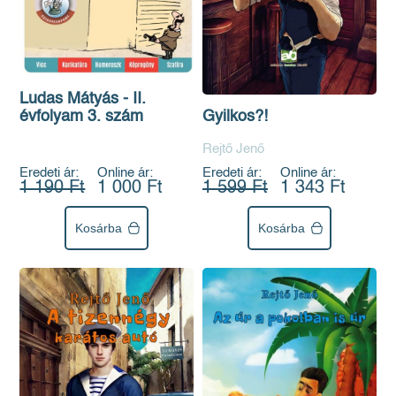
Ludas Mátyás - II.
évfolyam 3. szám
Gyilkos?!
Rejtő Jenő
Eredeti ár:
Online ár:
Eredeti ár:
Online ár:
1 190 Ft
1 000 Ft
1 599 Ft
1 343 Ft
Kosárba
Kosárba