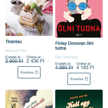
Tiramisu
Finlay Donovan ölni
tudna
Velencei Rita
Eredeti ár:
Online ár:
Elle Cosimano
2 900 Ft
2 436 Ft
Eredeti ár:
Online ár:
4 980 Ft
4 183 Ft
Kosárba
Kosárba