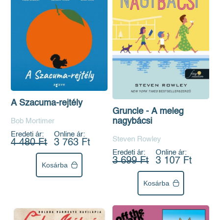
A Szacuma-rejtély
Gruncle - A meleg
nagybácsi
Bob Mortimer
Eredeti ár:
Online ár:
Steven Rowley
4 480 Ft
3 763 Ft
Eredeti ár:
Online ár:
3 699 Ft
3 107 Ft
Kosárba
Kosárba