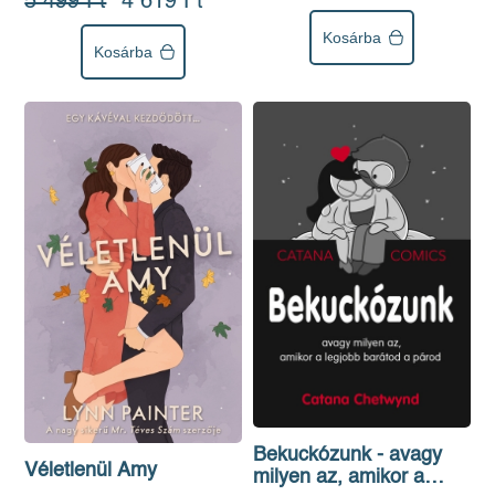
5 499 Ft
4 619 Ft
Kosárba
Kosárba
Bekuckózunk - avagy
Véletlenül Amy
milyen az, amikor a