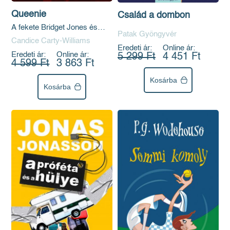
Queenie
Család a dombon
A fekete Bridget Jones és
Patak Gyöngyvér
annál is több
Candice Carty-Williams
Eredeti ár:
Online ár:
Eredeti ár:
Online ár:
5 299 Ft
4 451 Ft
4 599 Ft
3 863 Ft
Kosárba
Kosárba