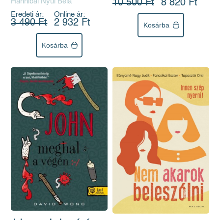
Hannibál Nyúl Béla
10 500 Ft
8 820 Ft
Eredeti ár:
Online ár:
3 490 Ft
2 932 Ft
Kosárba
Kosárba