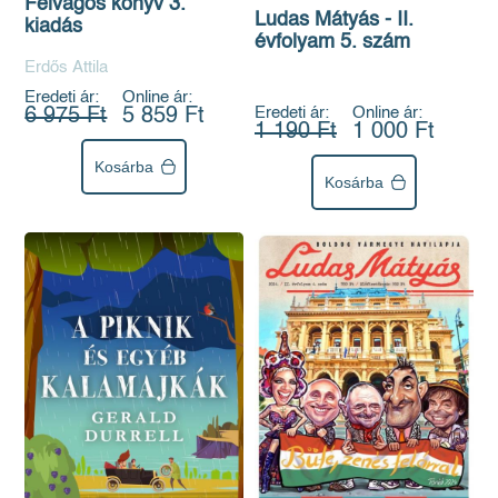
Felvágós könyv 3.
Ludas Mátyás - II.
kiadás
évfolyam 5. szám
Erdős Attila
Eredeti ár:
Online ár:
Eredeti ár:
Online ár:
6 975 Ft
5 859 Ft
1 190 Ft
1 000 Ft
Kosárba
Kosárba