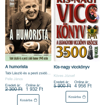
A humorista
Kis-nagy vicckönyv
Tabi László és a pesti zsidó
Köves József
humor 1945 után
Pelle János
Eredeti ár:
Online ár:
Eredeti ár:
Online ár:
5 900 Ft
4 956 Ft
2 300 Ft
1 932 Ft
Kosárba
Kosárba