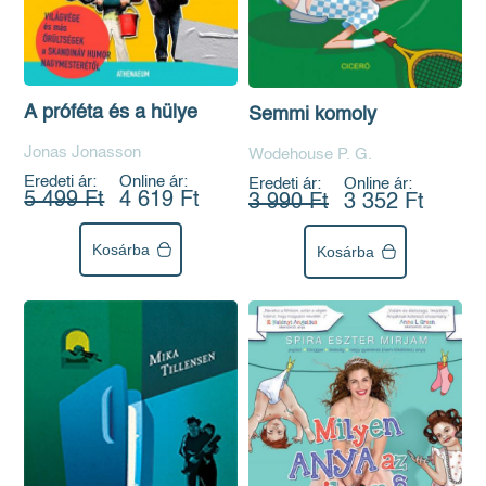
A próféta és a hülye
Semmi komoly
Jonas Jonasson
Wodehouse P. G.
Eredeti ár:
Online ár:
Eredeti ár:
Online ár:
5 499 Ft
4 619 Ft
3 990 Ft
3 352 Ft
Kosárba
Kosárba