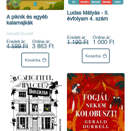
Ludas Mátyás - II.
A piknik és egyéb
évfolyam 4. szám
kalamajkák
Gerald Durrell
Eredeti ár:
Online ár:
Eredeti ár:
Online ár:
1 190 Ft
1 000 Ft
4 599 Ft
3 863 Ft
Kosárba
Kosárba