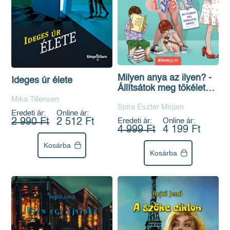
Milyen anya az ilyen? -
Ideges úr élete
Állítsátok meg tökéletes
anyut!
Mika Tillensen
Spira Eszter Mirjam
Eredeti ár:
Online ár:
2 990 Ft
2 512 Ft
Eredeti ár:
Online ár:
4 999 Ft
4 199 Ft
Kosárba
Kosárba