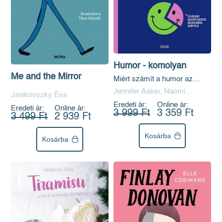
Humor - komolyan
Me and the Mirror
Miért számít a humor az
(üzleti) élet titkos
Jennifer Aaker, Naomi
Janikovszky Éva
fegyverének?
Bagdonas
Eredeti ár:
Online ár:
Eredeti ár:
Online ár:
3 999 Ft
3 359 Ft
3 499 Ft
2 939 Ft
Kosárba
Kosárba