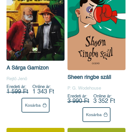
A Sárga Garnizon
Sheen ringbe száll
Rejtő Jenő
Eredeti ár:
Online ár:
P. G. Wodehouse
1 599 Ft
1 343 Ft
Eredeti ár:
Online ár:
3 990 Ft
3 352 Ft
Kosárba
Kosárba