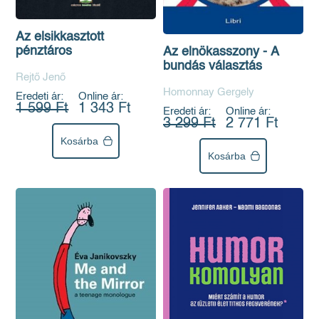
Az elsikkasztott
pénztáros
Az elnökasszony - A
bundás választás
Rejtő Jenő
Homonnay Gergely
Eredeti ár:
Online ár:
1 599 Ft
1 343 Ft
Eredeti ár:
Online ár:
3 299 Ft
2 771 Ft
Kosárba
Kosárba