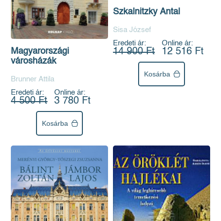
Szkalnitzky Antal
Sisa József
Eredeti ár:
Online ár:
Magyarországi
14 900 Ft
12 516 Ft
városházák
Kosárba
Brunner Attila
Eredeti ár:
Online ár:
4 500 Ft
3 780 Ft
Kosárba