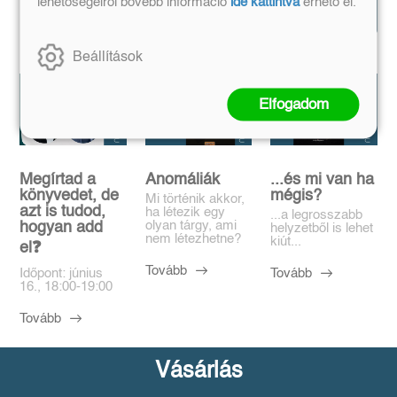
lehetőségeiről bővebb információ
ide kattintva
érhető el.
magazin
összeset!
Beállítások
Elfogadom
Megírtad a
Anomáliák
...és mi van ha
könyvedet, de
mégis?
Mi történik akkor,
azt is tudod,
ha létezik egy
...a legrosszabb
olyan tárgy, ami
hogyan add
helyzetből is lehet
nem létezhetne?
kiút...
el❓️
Tovább
Tovább
Időpont: június
16., 18:00-19:00
Tovább
Vásárlás