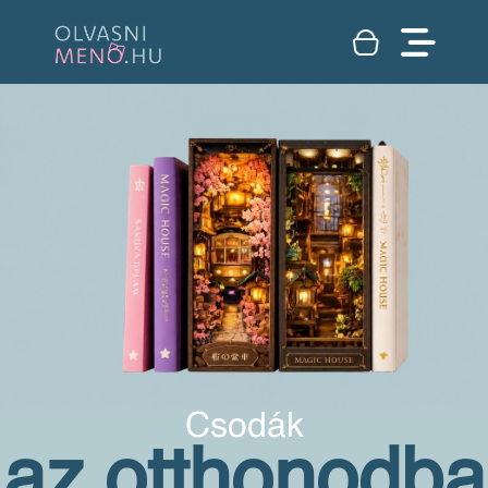
Csodák
az otthonodba