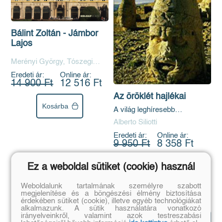
Bálint Zoltán - Jámbor
Lajos
Merényi György, Tószegi
Zsuzsanna
Eredeti ár:
Online ár:
14 900 Ft
12 516 Ft
Az öröklét hajlékai
Kosárba
A világ leghíresebb
temetkezési helyei
Alberto Siliotti
Eredeti ár:
Online ár:
9 950 Ft
8 358 Ft
Ez a weboldal sütiket (cookie) használ
Kosárba
Weboldalunk tartalmának személyre szabott
megjelenítése és a böngészési élmény biztosítása
érdekében sütiket (cookie), illetve egyéb technológiákat
alkalmazunk. A sütik használatára vonatkozó
Könyves
irányelveinkről, valamint azok testreszabási
Mutasd az