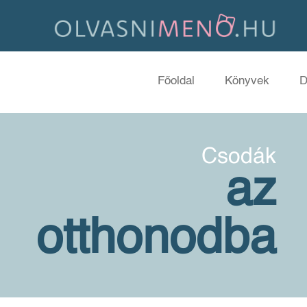
Főoldal
Könyvek
D
Csodák
az
otthonodba