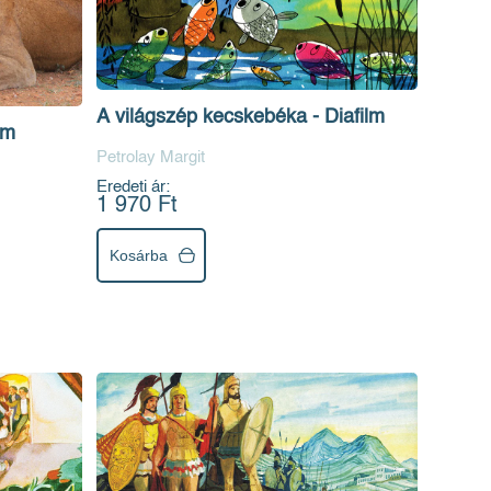
A világszép kecskebéka - Diafilm
lm
Petrolay Margit
Eredeti ár:
1 970 Ft
Kosárba