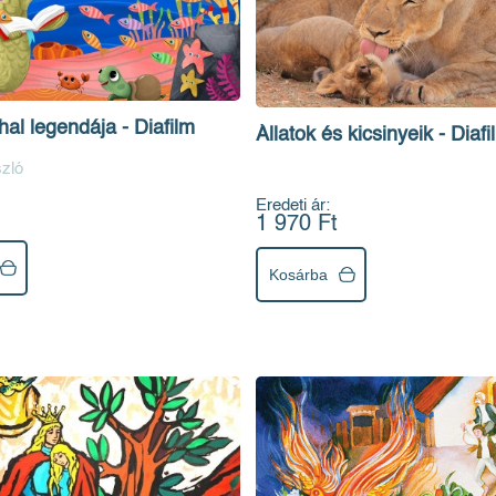
al legendája - Diafilm
Állatok és kicsinyeik - Diafi
zló
Eredeti ár:
1 970 Ft
Kosárba