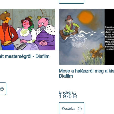
t mesterségről - Diafilm
Mese a halászról meg a kish
Diafilm
Eredeti ár:
1 970 Ft
Kosárba