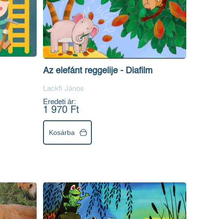
Az elefánt reggelije - Diafilm
Lackfi János
Eredeti ár:
1 970 Ft
Kosárba