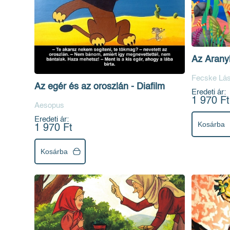
Az Aranyh
Fecske Lás
Az egér és az oroszlán - Diafilm
Eredeti ár:
1 970 Ft
Aesopus
Eredeti ár:
Kosárba
1 970 Ft
Kosárba