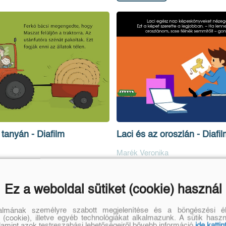
tanyán - Diafilm
Laci és az oroszlán - Diafil
Marék Veronika
Eredeti ár:
1 970 Ft
Ez a weboldal sütiket (cookie) használ
Kosárba
talmának személyre szabott megjelenítése és a böngészési él
 (cookie), illetve egyéb technológiákat alkalmazunk. A sütik hasz
alamint azok testreszabási lehetőségeiről bővebb információ
ide kattin