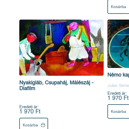
Kosárba
Némo kapi
Nyakigláb, Csupaháj, Málészáj -
Jules Vern
Diafilm
Eredeti ár:
1 970 Ft
Eredeti ár:
Kosárba
1 970 Ft
Kosárba