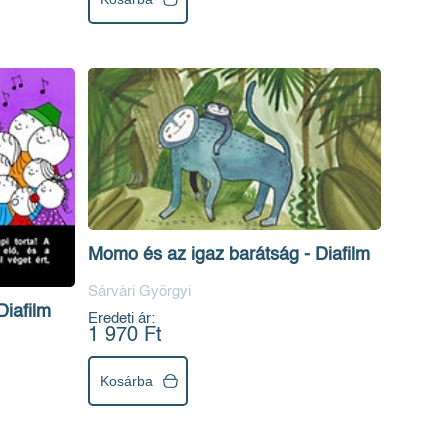
Momo és az igaz barátság - Diafilm
Sárvári Györgyi
Diafilm
Eredeti ár:
1 970 Ft
Kosárba