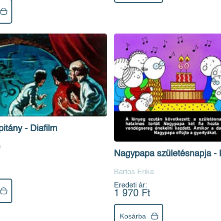
tány - Diafilm
e
Nagypapa születésnapja - 
Bartos Erika
Eredeti ár:
1 970 Ft
Kosárba