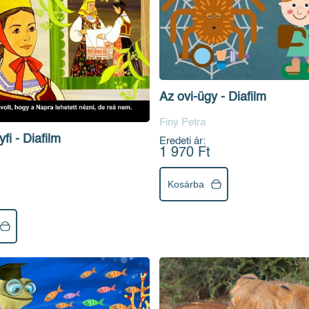
Az ovi-ügy - Diafilm
Finy Petra
fi - Diafilm
Eredeti ár:
1 970 Ft
Kosárba