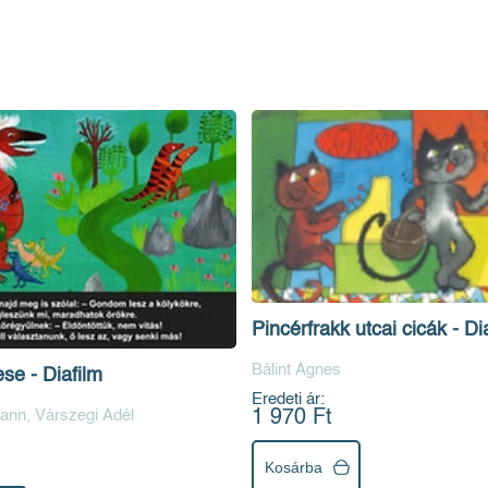
Pincérfrakk utcai cicák - Di
Bálint Ágnes
se - Diafilm
Eredeti ár:
1 970 Ft
ann, Várszegi Adél
Kosárba