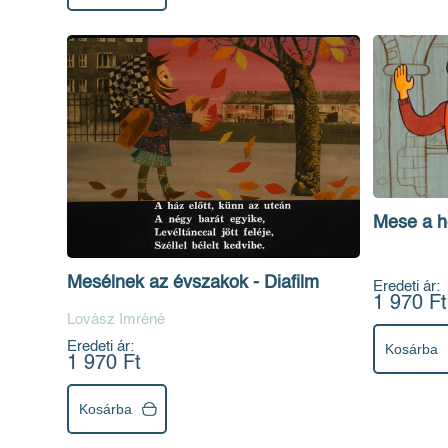
Mese a hé
Mesélnek az évszakok - Diafilm
Eredeti ár:
1 970 Ft
Lovász Imréné
Eredeti ár:
Kosárba
1 970 Ft
Kosárba