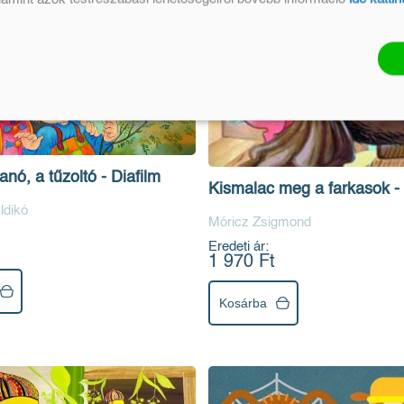
ó, a tűzoltó - Diafilm
Kismalac meg a farkasok - 
ldikó
Móricz Zsigmond
Eredeti ár:
1 970 Ft
Kosárba