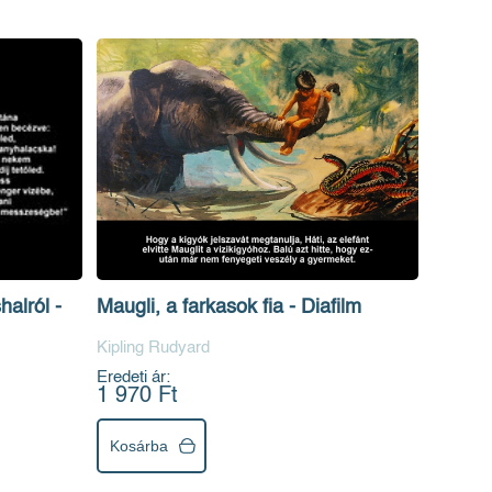
alról -
Maugli, a farkasok fia - Diafilm
Kipling Rudyard
Eredeti ár:
1 970 Ft
Kosárba