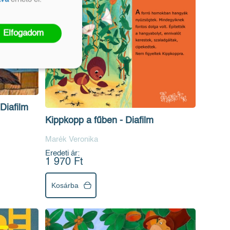
Elfogadom
Diafilm
Kippkopp a fűben - Diafilm
Marék Veronika
Eredeti ár:
1 970 Ft
Kosárba