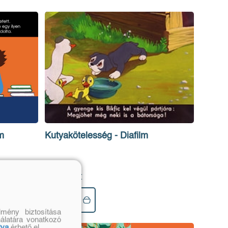
Kutyakötelesség - Diafilm
m
Eredeti ár:
1 970 Ft
Kosárba
mény biztosítása
nálatára vonatkozó
tva
érhető el.