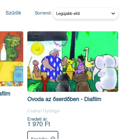
Szűrők
Sorrend:
afilm
Óvoda az őserdőben - Diafilm
Csányi Gyöngyi
Eredeti ár:
1 970 Ft
Kosárba