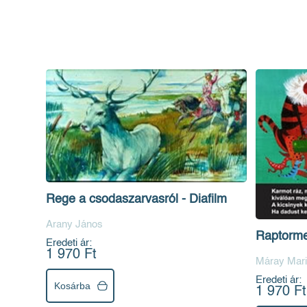
Rege a csodaszarvasról - Diafilm
Arany János
Raptorme
Eredeti ár:
1 970 Ft
Máray Mari
Eredeti ár:
Kosárba
1 970 Ft