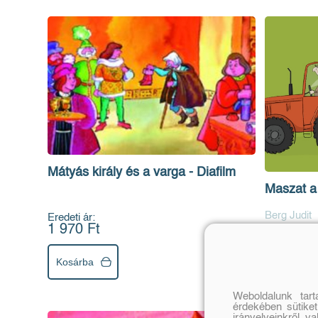
Mátyás király és a varga - Diafilm
Maszat a 
Berg Judit
Eredeti ár:
1 970 Ft
Eredeti ár:
1 970 Ft
Kosárba
Kosárba
Weboldalunk tar
érdekében sütiket
irányelveinkről, v