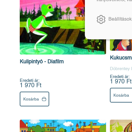
Beállítások
Kukucsman
Kulipintyó - Diafilm
Döbrentey I
Eredeti ár:
Eredeti ár:
1 970 Ft
1 970 Ft
Kosárba
Kosárba