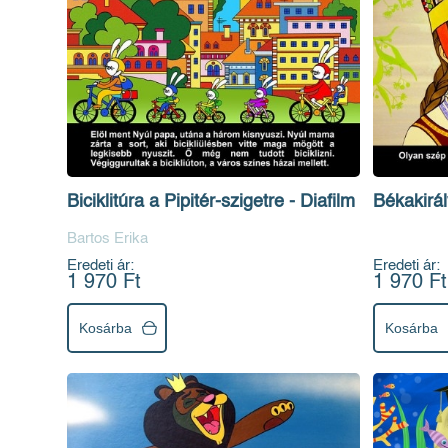
Biciklitúra a Pipitér-szigetre - Diafilm
Békakirály
Bartos Erika
Eredeti ár:
Eredeti ár:
1 970 Ft
1 970 Ft
Kosárba
Kosárba