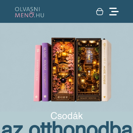
Csodák
az otthonodba