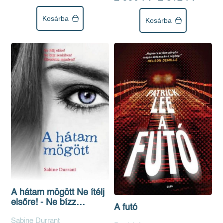
Kosárba
Kosárba
A hátam mögött Ne ítélj
elsőre! - Ne bízz
A futó
senkiben! Ellenőrizz
Sabine Durrant
mindent!