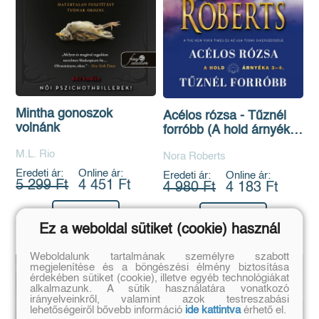
Mintha gonoszok
Acélos rózsa - Tűznél
volnánk
forróbb (A hold árnyéka
3-4)
M.L. Rio
Nora Roberts
Eredeti ár:
Online ár:
Eredeti ár:
Online ár:
5 299 Ft
4 451 Ft
4 980 Ft
4 183 Ft
Kosárba
Kosárba
Ez a weboldal sütiket (cookie) használ
Weboldalunk tartalmának személyre szabott
megjelenítése és a böngészési élmény biztosítása
érdekében sütiket (cookie), illetve egyéb technológiákat
alkalmazunk. A sütik használatára vonatkozó
irányelveinkről, valamint azok testreszabási
lehetőségeiről bővebb információ
ide kattintva
érhető el.