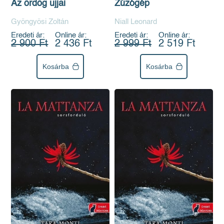
Az ördög ujjai
Zúzógép
Gyöngyösi Zoltán
Niall Leonard
Eredeti ár:
Online ár:
Eredeti ár:
Online ár:
2 900 Ft
2 436 Ft
2 999 Ft
2 519 Ft
Kosárba
Kosárba