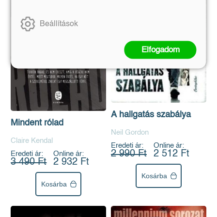
Beállítások
Elfogadom
A hallgatás szabálya
Mindent rólad
Neil Gordon
Claire Kendal
Eredeti ár:
Online ár:
2 990 Ft
2 512 Ft
Eredeti ár:
Online ár:
3 490 Ft
2 932 Ft
Kosárba
Kosárba