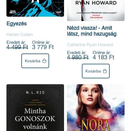
Egyezés
Nézd vissza! - Amit
látsz, mind hazugság
Harlan Coben
Eredeti ár:
Online ár:
Catherine Ryan Howard
4 499 Ft
3 779 Ft
Eredeti ár:
Online ár:
4 980 Ft
4 183 Ft
Kosárba
Kosárba