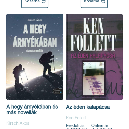
Kosárba
Kosárba
A hegy árnyékában és
Az éden kalapácsa
más novellák
Ken Follett
Kirsch Ákos
Eredeti ár:
Online ár: