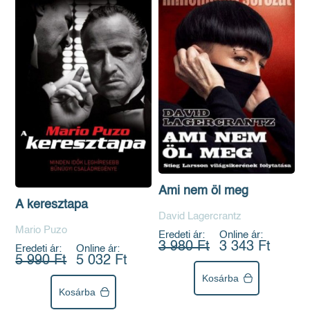
Ami nem öl meg
A keresztapa
David Lagercrantz
Mario Puzo
Eredeti ár:
Online ár:
3 980 Ft
3 343 Ft
Eredeti ár:
Online ár:
5 990 Ft
5 032 Ft
Kosárba
Kosárba