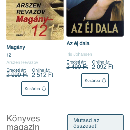
Az éj dala
Magány
Iris Johansen
12
Eredeti ár:
Online ár:
Arszen Revazov
2 490 Ft
2 092 Ft
Eredeti ár:
Online ár:
2 990 Ft
2 512 Ft
Kosárba
Kosárba
Könyves
Mutasd az
magazin
összeset!