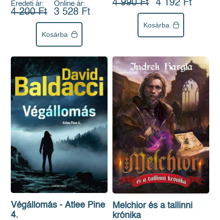
4 990 Ft
4 192 Ft
Eredeti ár:
Online ár:
4 200 Ft
3 528 Ft
Kosárba
Kosárba
Végállomás - Atlee Pine
Melchior és a tallinni
4.
krónika