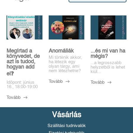
Megírtad a
Anomáliák
...és mi van ha
könyvedet, de
mégis?
Mi történik akkor,
azt is tudod,
ha létezik egy
...a legrosszabb
olyan tárgy, ami
hogyan add
helyzetből is lehet
nem létezhetne?
kiút...
el❓️
Tovább
Tovább
Időpont: június
16., 18:00-19:00
Tovább
Vásárlás
Szállítási tudnivalók