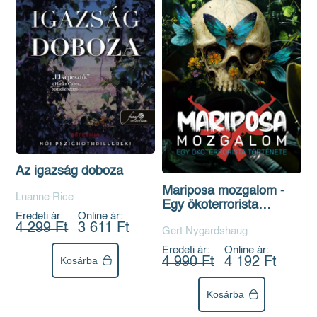
Az igazság doboza
Mariposa mozgalom -
Luanne Rice
Egy ökoterrorista
Eredeti ár:
Online ár:
története
4 299 Ft
3 611 Ft
Gert Nygardshaug
Eredeti ár:
Online ár:
Kosárba
4 990 Ft
4 192 Ft
Kosárba