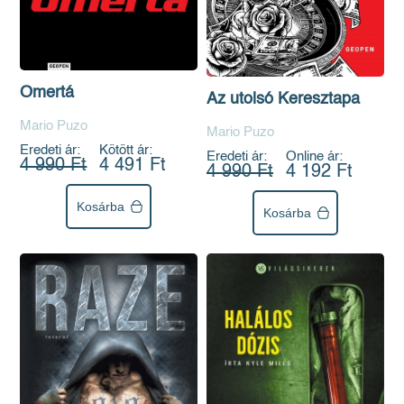
Omertá
Az utolsó Keresztapa
Mario Puzo
Mario Puzo
Eredeti ár:
Kötött ár:
Eredeti ár:
Online ár:
4 990 Ft
4 491 Ft
4 990 Ft
4 192 Ft
Kosárba
Kosárba