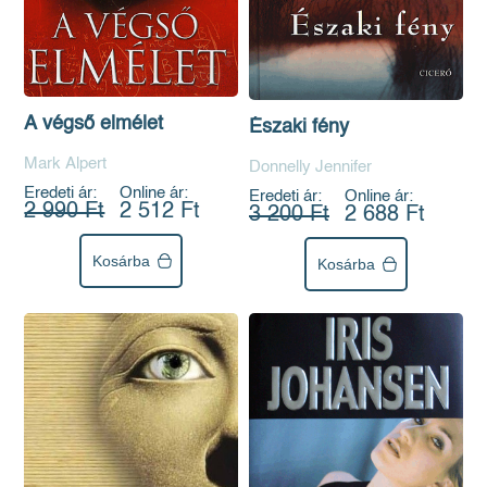
A végső elmélet
Északi fény
Mark Alpert
Donnelly Jennifer
Eredeti ár:
Online ár:
Eredeti ár:
Online ár:
2 990 Ft
2 512 Ft
3 200 Ft
2 688 Ft
Kosárba
Kosárba