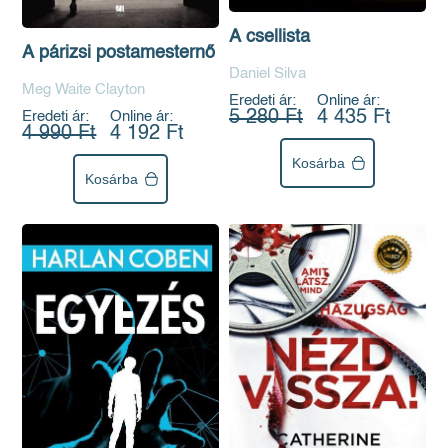
A csellista
A párizsi postamesternő
Daniel Silva
Meg Waite Clayton
Eredeti ár:
Online ár:
5 280 Ft
4 435 Ft
Eredeti ár:
Online ár:
4 990 Ft
4 192 Ft
Kosárba
Kosárba