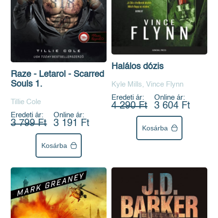
Halálos dózis
Raze - Letarol - Scarred
Souls 1.
Kyle Mills, Vince Flynn
Eredeti ár:
Online ár:
Tillie Cole
4 290 Ft
3 604 Ft
Eredeti ár:
Online ár:
3 799 Ft
3 191 Ft
Kosárba
Kosárba