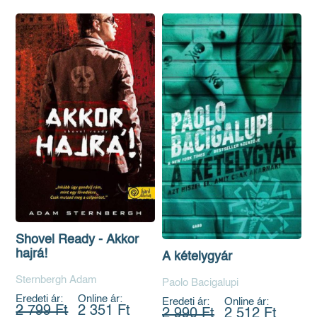
Shovel Ready - Akkor
hajrá!
A kételygyár
Sternbergh Adam
Paolo Bacigalupi
Eredeti ár:
Online ár:
Eredeti ár:
Online ár:
2 799 Ft
2 351 Ft
2 990 Ft
2 512 Ft