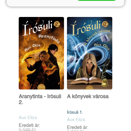
Aranytinta - Írósuli
A könyvek városa
2.
Írósuli 1.
Aux Eliza
Aux Eliza
Eredeti ár:
Eredeti ár:
5 599 Ft