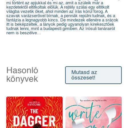
mi történt az apjukkal és mi az, amit a szüleik már a
kezdetektől eltitkoltak előlük. A rejtély szálai egy eltitkolt
világba vezetik őket, ahol minden az írás körül forog. A
szavak varázserővel bírnak, a pennák repülni tudnak, és a
fantázia a legnagyobb kincs. De mindezek ellenére a srácok
itt is beképzeltek, a lányok pedig ugyanolyan kirekesztőek
tudnak lenni, mint a budapesti gimiben. Az írósuli tanárairól
nem is beszélve…
Hasonló
Mutasd az
könyvek
összeset!