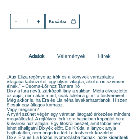
1
Kosárba
Adatok
Vélemények
Hírek
„Aux Eliza regénye az írók és a könyvek varázslatos
világába kalauzol el, egy olyan világba, ahol én is szívesen
élnék.” – Csoma-Lőrincz Tamara író
Dixy a fura nevű, zárkózott lány a suliban. Mióta elvesztette
az apját, nem akar mást, csak túlélni a gimit a testvéreivel.
Még akkor is, ha Era és Lia néha levakarhatatlanok. Hiszen
ő csak egy átlagos kamasz.
Vagy mégsem?
A nyári szünet végén egy váratlan látogató érkezése mindent
megváltoztat. A rejtélyes férfi kora hajnalban kopogtat be a
külvárosi ház ajtaján. Egy titokról beszél, amit többé nem
lehet elhallgatni Dixyék előtt. De Krúda, a lányok anyja
hajthatatlan, nem engedi a férfit a testvérek közelébe.
Dixy, Era és Lia közös nyomozásba fognak, hogy kiderítsék,