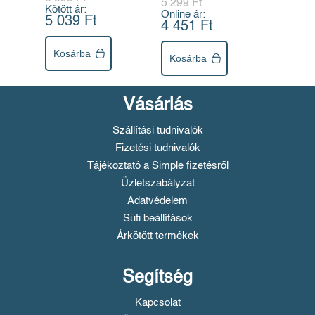
5 299 Ft
Kötött ár:
Online ár:
5 039 Ft
4 451 Ft
Kosárba
Kosárba
Vásárlás
Szállítási tudnivalók
Fizetési tudnivalók
Tájékoztató a Simple fizetésről
Üzletszabályzat
Adatvédelem
Süti beállítások
Árkötött termékek
Segítség
Kapcsolat