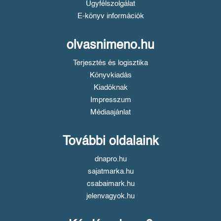
Ügyfélszolgálat
E-könyv információk
olvasnimeno.hu
Terjesztés és logisztika
Könyvkiadás
Kiadóknak
Impresszum
Médiaajánlat
További oldalaink
dnapro.hu
sajatmarka.hu
csabaimark.hu
jelenvagyok.hu