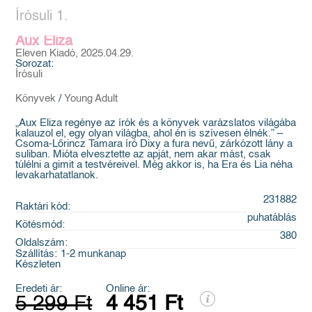
Írósuli 1.
Aux Eliza
Eleven Kiadó, 2025.04.29.
Sorozat:
Írósuli
Könyvek
/
Young Adult
„Aux Eliza regénye az írók és a könyvek varázslatos világába
kalauzol el, egy olyan világba, ahol én is szívesen élnék.” –
Csoma-Lőrincz Tamara író Dixy a fura nevű, zárkózott lány a
suliban. Mióta elvesztette az apját, nem akar mást, csak
túlélni a gimit a testvéreivel. Még akkor is, ha Era és Lia néha
levakarhatatlanok.
231882
Raktári kód:
puhatáblás
Kötésmód:
380
Oldalszám:
Szállítás:
1-2 munkanap
Készleten
Eredeti ár:
Online ár:
5 299 Ft
4 451 Ft