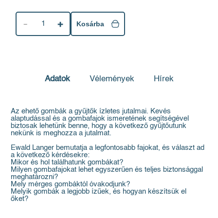
1
Kosárba
Adatok
Vélemények
Hírek
Az ehető gombák a gyűjtők ízletes jutalmai. Kevés
alaptudással és a gombafajok ismeretének segítségével
biztosak lehetünk benne, hogy a következő gyűjtőutunk
nekünk is meghozza a jutalmat.
Ewald Langer bemutatja a legfontosabb fajokat, és választ ad
a következő kérdésekre:
Mikor és hol találhatunk gombákat?
Milyen gombafajokat lehet egyszerűen és teljes biztonsággal
meghatározni?
Mely mérges gombáktól óvakodjunk?
Melyik gombák a legjobb ízűek, és hogyan készítsük el
őket?