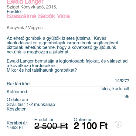
Ewald Langer
Sziget Könyvkiadó, 2015.
Fordító:
Szaszákné Sebők Viola
Könyvek
/
Vegyes
Az ehető gombák a gyűjtők ízletes jutalmai. Kevés
alaptudással és a gombafajok ismeretének segítségével
biztosak lehetünk benne, hogy a következő gyűjtőutunk
nekünk is meghozza a jutalmat.
Ewald Langer bemutatja a legfontosabb fajokat, és választ ad
a következő kérdésekre:
Mikor és hol találhatunk gombákat?
145277
Raktári kód:
füles, kartonált
Kötésmód:
96
Oldalszám:
Szállítás:
1-2 munkanap
Készleten
Eredeti ár:
Online ár:
Korábbi ár:
2 500 Ft
2 100 Ft
1 663 Ft