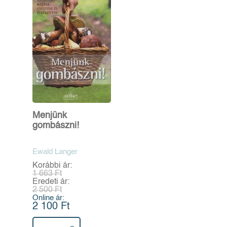
Menjünk
gombászni!
Ewald Langer
Korábbi ár:
1 663 Ft
Eredeti ár:
2 500 Ft
Online ár:
2 100 Ft