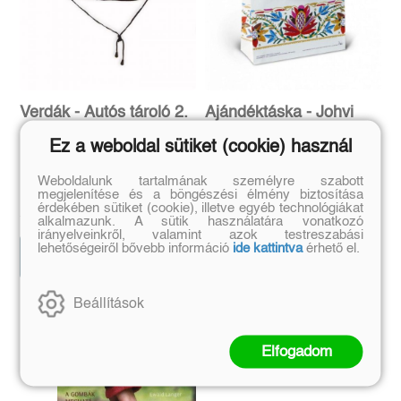
Verdák - Autós tároló 2.
Ajándéktáska - Johvi
blúzminta
Ez a weboldal sütiket (cookie) használ
Weboldalunk tartalmának személyre szabott
megjelenítése és a böngészési élmény biztosítása
Eredeti ár:
Online ár:
Eredeti ár:
Online ár:
érdekében sütiket (cookie), illetve egyéb technológiákat
1 672 Ft
479 Ft
1 990 Ft
570 Ft
alkalmazunk. A sütik használatára vonatkozó
irányelveinkről, valamint azok testreszabási
lehetőségeiről bővebb információ
ide kattintva
érhető el.
Kosárba
Kosárba
Beállítások
Szerző további művei
Elfogadom