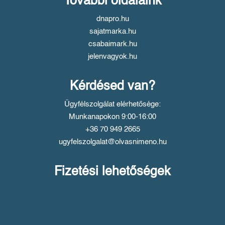
További oldalaink
dnapro.hu
sajatmarka.hu
csabaimark.hu
jelenvagyok.hu
Kérdésed van?
Ügyfélszolgálat elérhetősége:
Munkanapokon 9:00-16:00
+36 70 949 2665
ugyfelszolgalat@olvasnimeno.hu
Fizetési lehetőségek