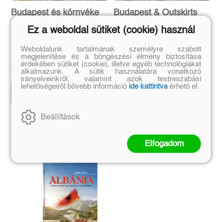
Budapest és környéke
Budapest & Outskirts
Ez a weboldal sütiket (cookie) használ
Kolozsvári Ildikó, Tutunzis
Kolozsvári Ildikó, Tutunzis
Weboldalunk tartalmának személyre szabott
megjelenítése és a böngészési élmény biztosítása
István
István
Eredeti ár:
Online ár:
Eredeti ár:
Online ár:
érdekében sütiket (cookie), illetve egyéb technológiákat
3 184 Ft
3 184 Ft
3 790 Ft
3 790 Ft
alkalmazunk. A sütik használatára vonatkozó
irányelveinkről, valamint azok testreszabási
lehetőségeiről bővebb információ
ide kattintva
érhető el.
Kosárba
Kosárba
Beállítások
Szerző további művei
Elfogadom