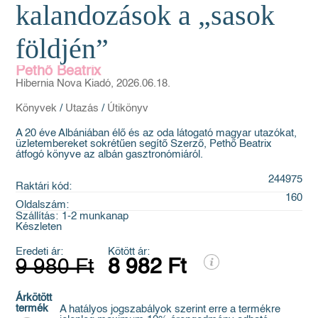
kalandozások a „sasok
földjén”
Pethő Beatrix
Hibernia Nova Kiadó, 2026.06.18.
Könyvek
/
Utazás
/
Útikönyv
A 20 éve Albániában élő és az oda látogató magyar utazókat,
üzletembereket sokrétűen segítő Szerző, Pethő Beatrix
átfogó könyve az albán gasztronómiáról.
244975
Raktári kód:
160
Oldalszám:
Szállítás:
1-2 munkanap
Készleten
Eredeti ár:
Kötött ár:
9 980 Ft
8 982 Ft
Árkötött
termék
A hatályos jogszabályok szerint erre a termékre