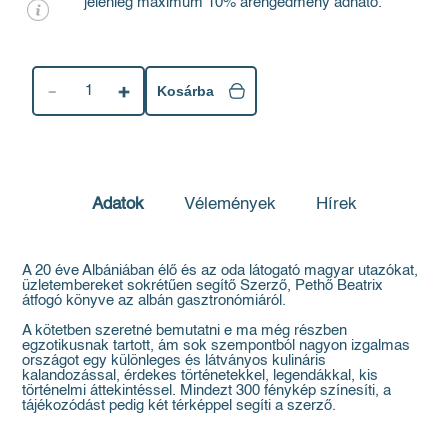
jelenleg maximum 10% árengedmény adható.
1
Kosárba
Adatok
Vélemények
Hírek
A 20 éve Albániában élő és az oda látogató magyar utazókat,
üzletembereket sokrétűen segítő Szerző, Pethő Beatrix
átfogó könyve az albán gasztronómiáról.
A kötetben szeretné bemutatni e ma még részben
egzotikusnak tartott, ám sok szempontból nagyon izgalmas
országot egy különleges és látványos kulináris
kalandozással, érdekes történetekkel, legendákkal, kis
történelmi áttekintéssel. Mindezt 300 fénykép színesíti, a
tájékozódást pedig két térképpel segíti a szerző.