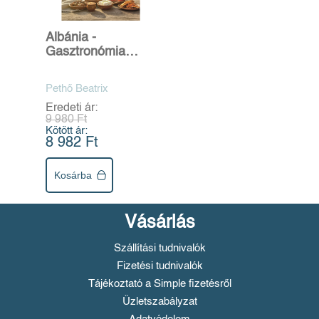
Albánia -
Gasztronómia
kalandozások a
„sasok földjén”
Pethő Beatrix
Eredeti ár:
9 980 Ft
Kötött ár:
8 982 Ft
Kosárba
Vásárlás
Szállítási tudnivalók
Fizetési tudnivalók
Tájékoztató a Simple fizetésről
Üzletszabályzat