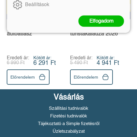
Beállítások
Elfogadom
Magyarország
Budai-hegység
autóatlasz
turistakalauza 2026
Eredeti ár:
Kötött ár:
Eredeti ár:
Kötött ár:
6 291 Ft
4 941 Ft
6 990 Ft
5 490 Ft
Előrendelem
Előrendelem
Vásárlás
Szállítási tudnivalók
Fizetési tudnivalók
Tájékoztató a Simple fizetésről
Üzletszabályzat