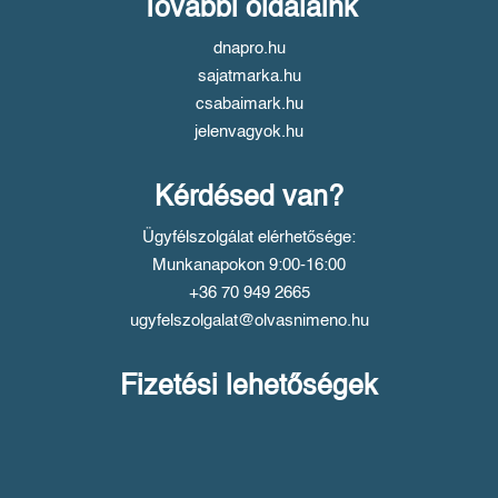
További oldalaink
dnapro.hu
sajatmarka.hu
csabaimark.hu
jelenvagyok.hu
Kérdésed van?
Ügyfélszolgálat elérhetősége:
Munkanapokon 9:00-16:00
+36 70 949 2665
ugyfelszolgalat@olvasnimeno.hu
Fizetési lehetőségek