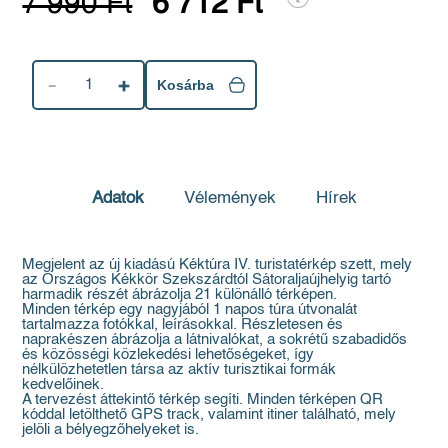
7 990 Ft
6 712 Ft
1
Kosárba
Adatok
Vélemények
Hírek
Megjelent az új kiadású Kéktúra IV. turistatérkép szett, mely
az Országos Kékkör Szekszárdtól Sátoraljaújhelyig tartó
harmadik részét ábrázolja 21 különálló térképen.
Minden térkép egy nagyjából 1 napos túra útvonalát
tartalmazza fotókkal, leírásokkal. Részletesen és
naprakészen ábrázolja a látnivalókat, a sokrétű szabadidős
és közösségi közlekedési lehetőségeket, így
nélkülözhetetlen társa az aktív turisztikai formák
kedvelőinek.
A tervezést áttekintő térkép segíti. Minden térképen QR
kóddal letölthető GPS track, valamint itiner található, mely
jelöli a bélyegzőhelyeket is.