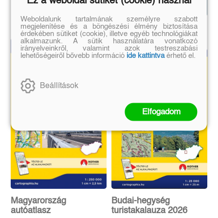
Ez a weboldal sütiket (cookie) használ
könyvek
összeset!
Weboldalunk tartalmának személyre szabott
megjelenítése és a böngészési élmény biztosítása
érdekében sütiket (cookie), illetve egyéb technológiákat
alkalmazunk. A sütik használatára vonatkozó
irányelveinkről, valamint azok testreszabási
lehetőségeiről bővebb információ
ide kattintva
érhető el.
Beállítások
Elfogadom
Magyarország
Budai-hegység
autóatlasz
turistakalauza 2026