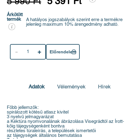
5 990 Ft
5 391 Ft
Árkötött
termék
A hatályos jogszabályok szerint erre a termékre
jelenleg maximum 10% árengedmény adható.
1
Előrendelem
Adatok
Vélemények
Hírek
Főbb jellemzők:
spirálozott kötésű atlasz kivitel
3 nyelvű jelmagyarázat
a Kéktúra nyomvonalának ábrázolása Visegrádtól az Írott-
kőig tájegységenként bontva
részletes túraleírás, a települések ismertetői
az tájegységek általános bemutatása