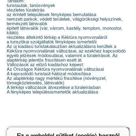
Tartalom:
turistautak, tanösvények
részletes túraleírás
az érintett települések fényképes bemutatása
nemzeti parkok, védett területek, világörökségi helyszínek,
természeti látnivalók
épített látnivalók (vár, várrom, kastély, templom, monostor,
kilátó)
részletes áttekintő térkép a Kéktúra nyomvonaláról
a turisztikai szolgáltatók fényképes ismertetői
Az új kiadású turistakalauzban aktualizálásra kerültek a
Kéktúra nyomvonalának változásai, az ezekhez kapcsolódó
egyéb jelzések módosulásai, valamint a túraleírások. Az
alaptérkép jelentős frissítésen esett át.
Változások az előző kiadáshoz képest:
Az Országos Kéktúra nyomvonalának változásai
A kapcsolódó turistaút-hálózat módosítása
Az alaptérkép nagy mértékű frissítése (növényzet,
tömegközlekedés, látnivalók)
A térképi változások átvezetése a túraleírásban
A fényképes településismertetők aktualizálása
Hasonló
Mutasd az