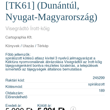
[TK61] (Dunántúl,
Nyugat-Magyarország)
Visegrádtó Írott-kőig
Cartographia Kft.
Könyvek
/
Utazás
/
Térkép
Főbb jellemzők:
spirálozott kötésű atlasz kivitel 3 nyelvű jelmagyarázat a
Kéktúra nyomvonalának ábrázolása Visegrádtól az Írott-kőig
tájegységenként bontva részletes túraleírás, a települések
ismertetői az tájegységek általános bemutatása
245299
Raktári kód:
spirálozott
Kötésmód:
189
Oldalszám:
Előrendelhető
Eredeti ár:
Kötött ár: