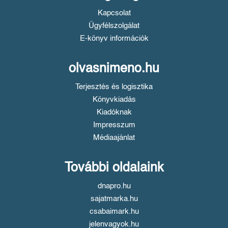
Kapcsolat
Ügyfélszolgálat
E-könyv információk
olvasnimeno.hu
Terjesztés és logisztika
Könyvkiadás
Kiadóknak
Impresszum
Médiaajánlat
További oldalaink
dnapro.hu
sajatmarka.hu
csabaimark.hu
jelenvagyok.hu