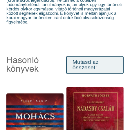
(krónikákról, legendákról). Feltűnnek a kötetben
tudománytörténeti tanulmányok is, amelyek egy-egy történeti
kérdés olykor egymással vitázó történeti magyarázatai
között segítenek eligazodni. E könyvet is méltán ajánljuk a
korai magyar történelem iránt érdeklődő olvasóközönség
figyelmébe.
Hasonló
Mutasd az
könyvek
összeset!