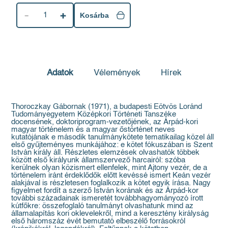
1
Kosárba
Adatok
Vélemények
Hírek
Thoroczkay Gábornak (1971), a budapesti Eötvös Loránd
Tudományegyetem Középkori Történeti Tanszéke
docensének, doktoriprogram-vezetőjének, az Árpád-kori
magyar történelem és a magyar őstörténet neves
kutatójának e második tanulmánykötete tematikailag közel áll
első gyűjteményes munkájához: e kötet fókuszában is Szent
István király áll. Részletes elemzések olvashatók többek
között első királyunk államszervező harcairól: szóba
kerülnek olyan közismert ellenfelek, mint Ajtony vezér, de a
történelem iránt érdeklődők előtt kevéssé ismert Keán vezér
alakjával is részletesen foglalkozik a kötet egyik írása. Nagy
figyelmet fordít a szerző István korának és az Árpád-kor
további századainak ismeretét továbbhagyományozó írott
kútfőkre: összefoglaló tanulmányt olvashatunk mind az
államalapítás kori oklevelekről, mind a keresztény királyság
első háromszáz évét bemutató elbeszélő forrásokról