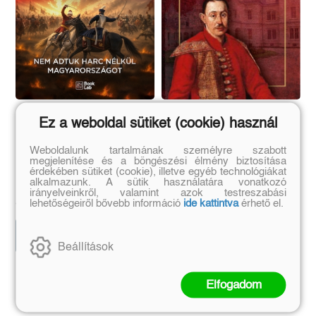
Mohács
A Nádasdy gróf -
Ez a weboldal sütiket (cookie) használ
Nádasdy család
Weboldalunk tartalmának személyre szabott
Nem adtuk harc nélkül
Nádasd-ladány
megjelenítése és a böngészési élmény biztosítása
Magyarországot
elsőszülöttségi könyvtárának
érdekében sütiket (cookie), illetve egyéb technológiákat
Bihari Dániel
Horváth József
története és ismertetése
alkalmazunk. A sütik használatára vonatkozó
Eredeti ár:
Kötött ár:
Eredeti ár:
Kötött ár:
irányelveinkről, valamint azok testreszabási
8 091 Ft
3 870 Ft
lehetőségeiről bővebb információ
ide kattintva
érhető el.
8 990 Ft
4 300 Ft
Előrendelem
Kosárba
Beállítások
Szerző további művei
Elfogadom