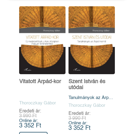
Vitatott Árpád-kor
Szent István és
utódai
Tanulmányok az Árpád-
Thoroczkay Gábor
korról
Thoroczkay Gábor
Eredeti ár:
Eredeti ár:
3 990 Ft
3 990 Ft
Online ár:
Online ár:
3 352 Ft
3 352 Ft