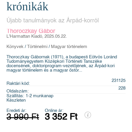
krónikák
Újabb tanulmányok az Árpád-korról
Thoroczkay Gábor
L'Harmattan Kiadó, 2025.05.22.
Könyvek
/
Történelmi
/
Magyar történelem
Thoroczkay Gábornak (1971), a budapesti Eötvös Loránd
Tudományegyetem Középkori Történeti Tanszéke
docensének, doktoriprogram-vezetőjének, az Árpád-kori
magyar történelem és a magyar őstör...
231125
Raktári kód:
228
Oldalszám:
Szállítás:
1-2 munkanap
Készleten
Eredeti ár:
Online ár:
3 990 Ft
3 352 Ft