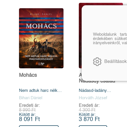
Weboldalunk tar
érdekében sütiket
irányelveinkről, v
Beállítások
Mohács
A Nádasdy gróf -
Nádasdy család
Nem adtuk harc nélkül
Nádasd-ladány
Magyarországot
elsőszülöttségi
Bihari Dániel
Horváth József
könyvtárának története
Eredeti ár:
Eredeti ár:
és ismertetése
8 990 Ft
4 300 Ft
Kötött ár:
Kötött ár:
8 091 Ft
3 870 Ft