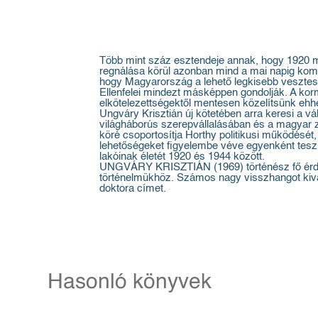
Több mint száz esztendeje annak, hogy 1920 
regnálása körül azonban mind a mai napig komoly
hogy Magyarország a lehető legkisebb vesztes
Ellenfelei mindezt másképpen gondolják. A korm
elkötelezettségektől mentesen közelítsünk ehh
Ungváry Krisztián új kötetében arra keresi a 
világháborús szerepvállalásában és a magyar z
köré csoportosítja Horthy politikusi működését,
lehetőségeket figyelembe véve egyenként tesz
lakóinak életét 1920 és 1944 között.
UNGVÁRY KRISZTIÁN (1969) történész fő érdeklő
történelmükhöz. Számos nagy visszhangot kivál
doktora címet.
Hasonló könyvek