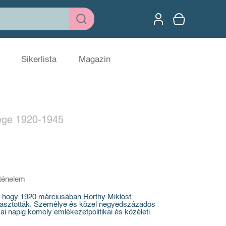
Sikerlista
Magazin
ége 1920-1945
ténelem
, hogy 1920 márciusában Horthy Miklóst
asztották. Személye és közel negyedszázados
i napig komoly emlékezetpolitikai és közéleti