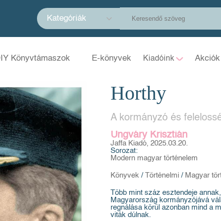
Kategóriák
IY Könyvtámaszok
E-könyvek
Akciók
Kiadóink
Horthy
A kormányzó és feleloss
Ungváry Krisztián
Jaffa Kiadó, 2025.03.20.
Sorozat:
Modern magyar történelem
Könyvek
/
Történelmi
/
Magyar tör
Több mint száz esztendeje annak
Magyarország kormányzójává vál
regnálása körül azonban mind a ma
viták dúlnak.