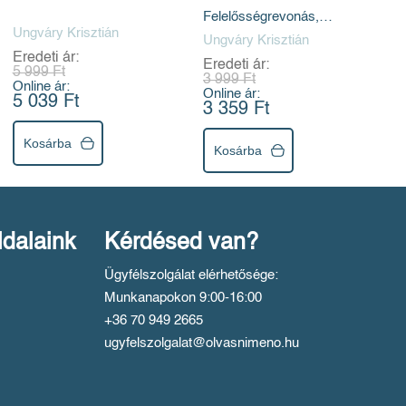
Horthy Miklós a
Felelősségrevonás,
világpolitika
Ungváry Krisztián
iratnyilvánosság és
színpadán
Ungváry Krisztián
átvilágítás
Eredeti ár:
Eredeti ár:
Magyarországon 1990-
5 999 Ft
3 999 Ft
2017
Online ár:
Online ár:
5 039 Ft
3 359 Ft
Kosárba
Kosárba
ldalaink
Kérdésed van?
Ügyfélszolgálat elérhetősége:
Munkanapokon 9:00-16:00
+36 70 949 2665
ugyfelszolgalat@olvasnimeno.hu