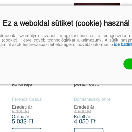
Ez a weboldal sütiket (cookie) használ
talmának személyre szabott megjelenítése és a böngészési él
 (cookie), illetve egyéb technológiákat alkalmazunk. A sütik hasz
alamint azok testreszabási lehetőségeiről bővebb információ
ide kattin
Szent István király
Magyarország
koronája
pénz- és
súlyviszonyai az
Anjouk alatt
Ferencz Csaba
Bohdaneczky Imre
Eredeti ár:
Eredeti ár:
5 990 Ft
4 500 Ft
Online ár:
Kötött ár:
5 032 Ft
4 050 Ft