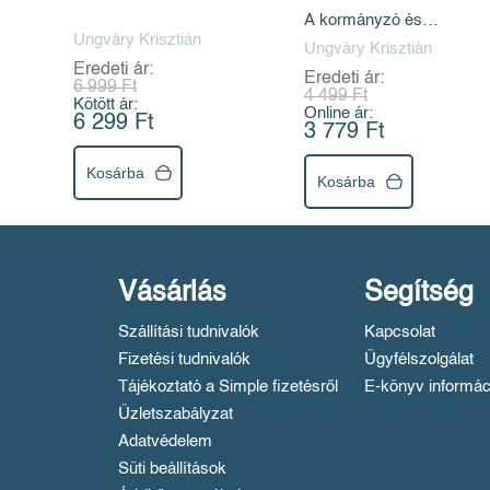
hasznos idióták
A kormányzó és
Ungváry Krisztián
felelossége 1920-1945
Ungváry Krisztián
Eredeti ár:
Eredeti ár:
6 999 Ft
4 499 Ft
Kötött ár:
Online ár:
6 299 Ft
3 779 Ft
Kosárba
Kosárba
Vásárlás
Segítség
Szállítási tudnivalók
Kapcsolat
Fizetési tudnivalók
Ügyfélszolgálat
Tájékoztató a Simple fizetésről
E-könyv informác
Üzletszabályzat
Adatvédelem
Süti beállítások