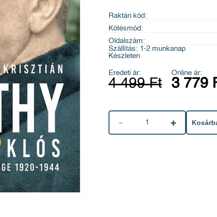
Raktári kód:
Kötésmód:
Oldalszám:
Szállítás:
1-2 munkanap
Készleten
Eredeti ár:
Online ár:
4 499 Ft
3 779 
1
Kosárb