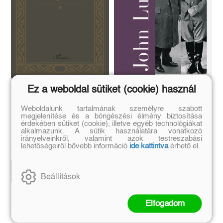
Ez a weboldal sütiket (cookie) használ
Történetmesélés a
A párviadal
középkorban
Weboldalunk tartalmának személyre szabott
megjelenítése és a böngészési élmény biztosítása
érdekében sütiket (cookie), illetve egyéb technológiákat
Bartók Zsófia Ágnes
John Lukacs
alkalmazunk. A sütik használatára vonatkozó
irányelveinkről, valamint azok testreszabási
Eredeti ár:
Kötött ár:
Eredeti ár:
Online ár:
lehetőségeiről bővebb információ
ide kattintva
érhető el.
6 291 Ft
5 459 Ft
6 990 Ft
6 499 Ft
Kosárba
Kosárba
Beállítások
Elfogadom
Szerző további művei