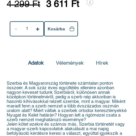
4 299 Ft
3 611 Ft
1
Kosárba
Adatok
Vélemények
Hírek
Szerbia és Magyarország története számtalan ponton
összeér. A sok száz éves együttélés ellenére azonban
nagyon keveset tudunk Szerbiáról, különösen annak
középkori történelméről, pedig a szerb nép akkoriban is
hasonló kihívásokkal nézett szembe, mint a magyar. Miként
maradt fenn a szerb nemzet a több évszázados oszmán
uralom alatt? Miért váltak a szerbek ortodox keresztényekké
Nyugat és Kelet határán? Hogyan lett a rigómezei csata a
szerb nemzet meghatározó eseménye?
Jelen kötet ezekre és számos más, Szerbia történetét vagy
a magyar-szerb kapcsolatok alakulását a mai napig
befolyásoló kérdésre keresi a választ, egyúttal igyekszik a