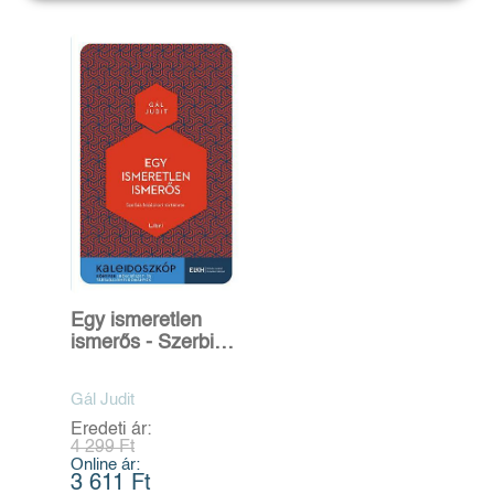
Egy ismeretlen
ismerős - Szerbia
középkori története
Gál Judit
Eredeti ár:
4 299 Ft
Online ár:
3 611 Ft