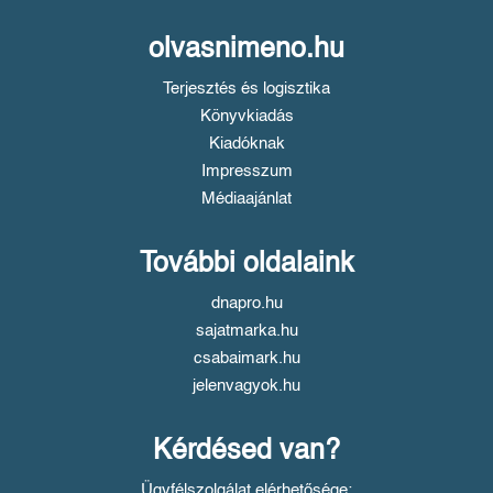
olvasnimeno.hu
Terjesztés és logisztika
Könyvkiadás
Kiadóknak
Impresszum
Médiaajánlat
További oldalaink
dnapro.hu
sajatmarka.hu
csabaimark.hu
jelenvagyok.hu
Kérdésed van?
Ügyfélszolgálat elérhetősége: