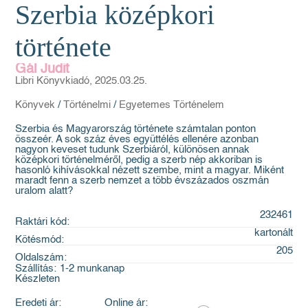
Szerbia középkori
története
Gál Judit
Libri Könyvkiadó, 2025.03.25.
Könyvek
/
Történelmi
/
Egyetemes Történelem
Szerbia és Magyarország története számtalan ponton
összeér. A sok száz éves együttélés ellenére azonban
nagyon keveset tudunk Szerbiáról, különösen annak
középkori történelméről, pedig a szerb nép akkoriban is
hasonló kihívásokkal nézett szembe, mint a magyar. Miként
maradt fenn a szerb nemzet a több évszázados oszmán
uralom alatt?
232461
Raktári kód:
kartonált
Kötésmód:
205
Oldalszám:
Szállítás:
1-2 munkanap
Készleten
Eredeti ár:
Online ár: