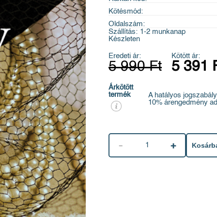
Kötésmód:
Oldalszám:
Szállítás:
1-2 munkanap
Készleten
Eredeti ár:
Kötött ár:
5 990 Ft
5 391 
Árkötött
termék
A hatályos jogszabály
10% árengedmény ad
1
Kosárb