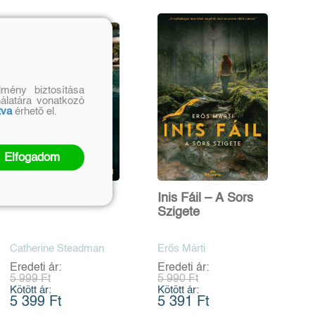
mény biztosítása
nálatára vonatkozó
tva
érhető el.
Elfogadom
Nézz a tükörbe
Inis Fáil – A Sors
Szigete
Catherine Steadman
Erős Márti
Eredeti ár:
Eredeti ár:
5 999 Ft
5 990 Ft
Kötött ár:
Kötött ár:
5 399 Ft
5 391 Ft