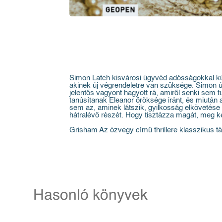
Simon Latch kisvárosi ügyvéd adósságokkal küz
akinek új végrendeletre van szüksége. Simon úg
jelentős vagyont hagyott rá, amiről senki sem 
tanúsítanak Eleanor öröksége iránt, és miután 
sem az, aminek látszik, gyilkosság elkövetése mi
hátralévő részét. Hogy tisztázza magát, meg kell
Grisham Az özvegy című thrillere klasszikus tá
Hasonló könyvek