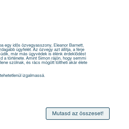
ba egy idős özvegyasszony, Eleanor Barnett,
gabb ügyfelét. Az özvegy azt állítja, a férje
csúdik, már más ügyvédek is élénk érdeklődést
zd a története. Amint Simon rájön, hogy semmi
lene szólnak, és rács mögött töltheti akár élete
tehetetlenül izgalmassá.
Mutasd az összeset!