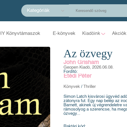
Kategóriák
IY Könyvtámaszok
E-könyvek
Akciók
Kiadóink
Az özvegy
John Grisham
Geopen Kiadó, 2026.06.08.
Fordító:
Etédi Péter
Könyvek
/
Thriller
Simon Latch kisvárosi ügyvéd ad
zátonyra fut. Egy nap belép az ir
Barnett, akinek új végrendeletre 
rámosolyog a szerencse, ha megsz
özvegy...
Raktári kód: