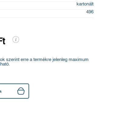
kartonált
496
Ft
ok szerint erre a termékre jelenleg maximum
ható.
a