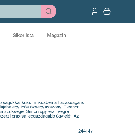
Sikerlista
Magazin
ósságokkal küzd, miközben a házassága is
odájába egy idős özvegyasszony, Eleanor
van szüksége. Simon úgy érzi, végre
erzi praxisa leggazdagabb ügyfelét. Az
244147