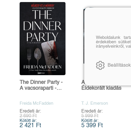
Weboldalunk tar
érdekében sütiket
irányelveinkről, v
Beállítások
The Dinner Party -
Anyák napja -
A vacsoraparti -
Éldekorált kiadás
Egy interaktív
thriller
Freida McFadden
T. J. Emerson
Eredeti ár:
Eredeti ár:
2 690 Ft
5 999 Ft
Kötött ár:
Kötött ár:
2 421 Ft
5 399 Ft