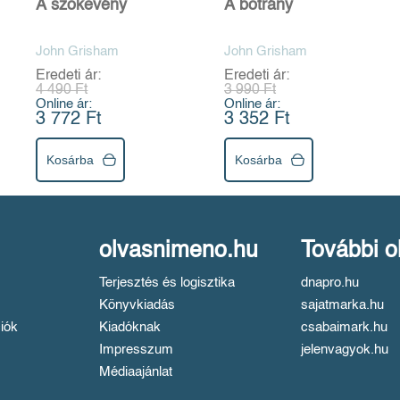
A szökevény
A botrány
John Grisham
John Grisham
Eredeti ár:
Eredeti ár:
4 490 Ft
3 990 Ft
Online ár:
Online ár:
3 772 Ft
3 352 Ft
Kosárba
Kosárba
olvasnimeno.hu
További o
Terjesztés és logisztika
dnapro.hu
Könyvkiadás
sajatmarka.hu
iók
Kiadóknak
csabaimark.hu
Impresszum
jelenvagyok.hu
Médiaajánlat