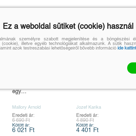
Ez a weboldal sütiket (cookie) használ
talmának személyre szabott megjelenítése és a böngészési él
 (cookie), illetve egyéb technológiákat alkalmazunk. A sütik hasz
alamint azok testreszabási lehetőségeiről bővebb információ
ide kattin
Hogyan éljünk túl
Zuhanás
egy
horrortörténetet
Mallory Arnold
Jozef Karika
Eredeti ár:
Eredeti ár:
6 690 Ft
4 890 Ft
Kötött ár:
Kötött ár:
6 021 Ft
4 401 Ft