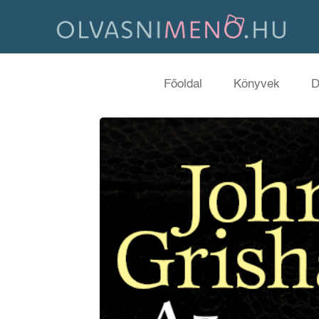
Főoldal
Könyvek
D