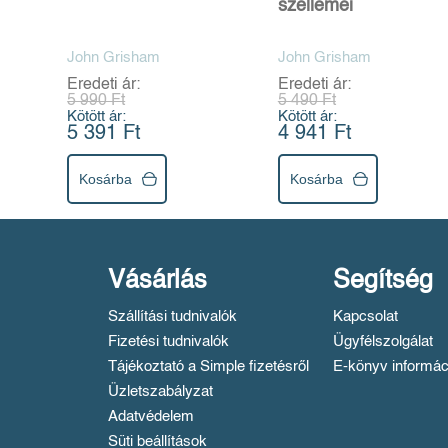
szellemei
John Grisham
John Grisham
Eredeti ár:
Eredeti ár:
5 990 Ft
5 490 Ft
Kötött ár:
Kötött ár:
5 391 Ft
4 941 Ft
Kosárba
Kosárba
Vásárlás
Segítség
Szállítási tudnivalók
Kapcsolat
Fizetési tudnivalók
Ügyfélszolgálat
Tájékoztató a Simple fizetésről
E-könyv informác
Üzletszabályzat
Adatvédelem
Süti beállítások