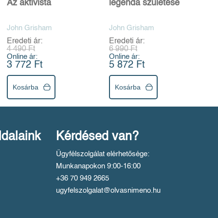
Az aktivista
legenda születése
John Grisham
John Grisham
Eredeti ár:
Eredeti ár:
4 490 Ft
6 990 Ft
Online ár:
Online ár:
3 772 Ft
5 872 Ft
Kosárba
Kosárba
ldalaink
Kérdésed van?
Ügyfélszolgálat elérhetősége:
Munkanapokon 9:00-16:00
+36 70 949 2665
ugyfelszolgalat@olvasnimeno.hu