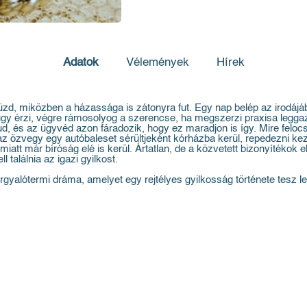
Adatok
Vélemények
Hírek
d, miközben a házassága is zátonyra fut. Egy nap belép az irodájá
y érzi, végre rámosolyog a szerencse, ha megszerzi praxisa leggazda
tud, és az ügyvéd azon fáradozik, hogy ez maradjon is így. Mire felo
az özvegy egy autóbaleset sérültjeként kórházba kerül, repedezni ke
att már bíróság elé is kerül. Ártatlan, de a közvetett bizonyítékok el
 találnia az igazi gyilkost.
rgyalótermi dráma, amelyet egy rejtélyes gyilkosság története tesz le