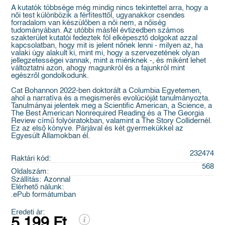
A kutatók többsége még mindig nincs tekintettel arra, hogy a
női test különbözik a férfitesttől, ugyanakkor csendes
forradalom van készülőben a női nem, a nőiség
tudományában. Az utóbbi másfél évtizedben számos
szakterület kutatói fedeztek föl elképesztő dolgokat azzal
kapcsolatban, hogy mit is jelent nőnek lenni - milyen az, ha
valaki úgy alakult ki, mint mi, hogy a szervezetének olyan
jellegzetességei vannak, mint a miénknek -, és miként lehet
változtatni azon, ahogy magunkról és a fajunkról mint
egészről gondolkodunk.
Cat Bohannon 2022-ben doktorált a Columbia Egyetemen,
ahol a narratíva és a megismerés evolúcióját tanulmányozta.
Tanulmányai jelentek meg a Scientific American, a Science, a
The Best American Nonrequired Reading és a The Georgia
Review című folyóiratokban, valamint a The Story Collidernél.
Ez az első könyve. Párjával és két gyermekükkel az
Egyesült Államokban él.
232474
Raktári kód:
568
Oldalszám:
Szállítás:
Azonnal
Elérhető nálunk:
.ePub formátumban
Eredeti ár:
5 199 Ft