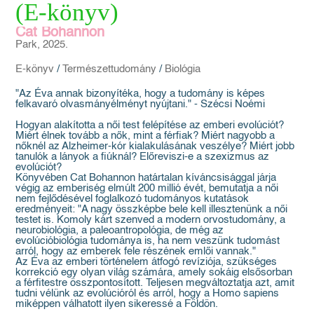
(E-könyv)
Cat Bohannon
Park, 2025.
E-könyv
/
Természettudomány
/
Biológia
"Az Éva annak bizonyítéka, hogy a tudomány is képes
felkavaró olvasmányélményt nyújtani." - Szécsi Noémi
Hogyan alakította a női test felépítése az emberi evolúciót?
Miért élnek tovább a nők, mint a férfiak? Miért nagyobb a
nőknél az Alzheimer-kór kialakulásának veszélye? Miért jobb
tanulók a lányok a fiúknál? Előreviszi-e a szexizmus az
evolúciót?
Könyvében Cat Bohannon határtalan kíváncsisággal járja
végig az emberiség elmúlt 200 millió évét, bemutatja a női
nem fejlődésével foglalkozó tudományos kutatások
eredményeit: "A nagy összképbe bele kell illesztenünk a női
testet is. Komoly kárt szenved a modern orvostudomány, a
neurobiológia, a paleoantropológia, de még az
evolúcióbiológia tudománya is, ha nem veszünk tudomást
arról, hogy az emberek fele részének emlői vannak."
Az Éva az emberi történelem átfogó revíziója, szükséges
korrekció egy olyan világ számára, amely sokáig elsősorban
a férfitestre összpontosított. Teljesen megváltoztatja azt, amit
tudni vélünk az evolúcióról és arról, hogy a Homo sapiens
miképpen válhatott ilyen sikeressé a Földön.