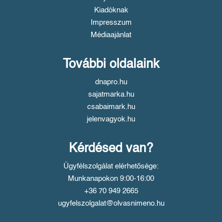
Kiadóknak
Impresszum
Médiaajánlat
További oldalaink
dnapro.hu
sajatmarka.hu
csabaimark.hu
jelenvagyok.hu
Kérdésed van?
Ügyfélszolgálat elérhetősége:
Munkanapokon 9:00-16:00
+36 70 949 2665
ugyfelszolgalat@olvasnimeno.hu