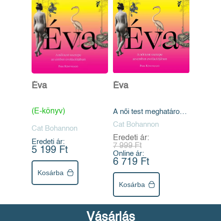
Éva
Éva
(E-könyv)
A női test meghatározó
szerepe az ember
Cat Bohannon
Cat Bohannon
evolúciójában
Eredeti ár:
Eredeti ár:
7 999 Ft
5 199 Ft
Online ár:
6 719 Ft
Kosárba
Kosárba
Vásárlás