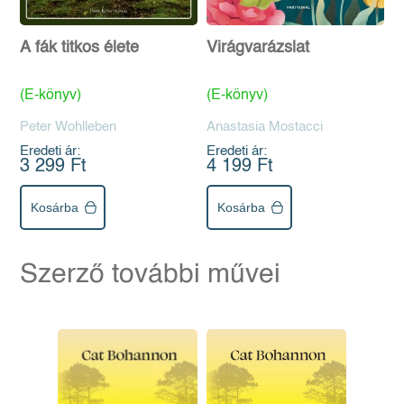
A fák titkos élete
Virágvarázslat
(E-könyv)
(E-könyv)
Peter Wohlleben
Anastasia Mostacci
Eredeti ár:
Eredeti ár:
3 299 Ft
4 199 Ft
Kosárba
Kosárba
Szerző további művei