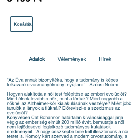
Kosárba
Adatok
Vélemények
Hírek
"Az Éva annak bizonyítéka, hogy a tudomány is képes
felkavaró olvasmányélményt nyújtani." - Szécsi Noémi
Hogyan alakította a női test felépítése az emberi evolúciót?
Miért élnek tovább a nők, mint a férfiak? Miért nagyobb a
nőknél az Alzheimer-kór kialakulásának veszélye? Miért jobb
tanulók a lányok a fiúknál? Előreviszi-e a szexizmus az
evolúciót?
Könyvében Cat Bohannon határtalan kíváncsisággal járja
végig az emberiség elmúlt 200 millió évét, bemutatja a női
nem fejlődésével foglalkozó tudományos kutatások
eredményeit: "A nagy összképbe bele kell illesztenünk a női
testet is. Komoly kárt szenved a modern orvostudomány, a