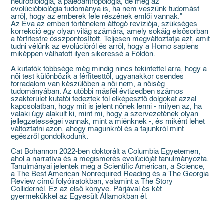
neurobiológia, a paleoantropológia, de még az
evolúcióbiológia tudománya is, ha nem veszünk tudomást
arról, hogy az emberek fele részének emlői vannak."
Az Éva az emberi történelem átfogó revíziója, szükséges
korrekció egy olyan világ számára, amely sokáig elsősorban
a férfitestre összpontosított. Teljesen megváltoztatja azt, amit
tudni vélünk az evolúcióról és arról, hogy a Homo sapiens
miképpen válhatott ilyen sikeressé a Földön.
A kutatók többsége még mindig nincs tekintettel arra, hogy a
női test különbözik a férfitesttől, ugyanakkor csendes
forradalom van készülőben a női nem, a nőiség
tudományában. Az utóbbi másfél évtizedben számos
szakterület kutatói fedeztek föl elképesztő dolgokat azzal
kapcsolatban, hogy mit is jelent nőnek lenni - milyen az, ha
valaki úgy alakult ki, mint mi, hogy a szervezetének olyan
jellegzetességei vannak, mint a miénknek -, és miként lehet
változtatni azon, ahogy magunkról és a fajunkról mint
egészről gondolkodunk.
Cat Bohannon 2022-ben doktorált a Columbia Egyetemen,
ahol a narratíva és a megismerés evolúcióját tanulmányozta.
Tanulmányai jelentek meg a Scientific American, a Science,
a The Best American Nonrequired Reading és a The Georgia
Review című folyóiratokban, valamint a The Story
Collidernél. Ez az első könyve. Párjával és két
gyermekükkel az Egyesült Államokban él.