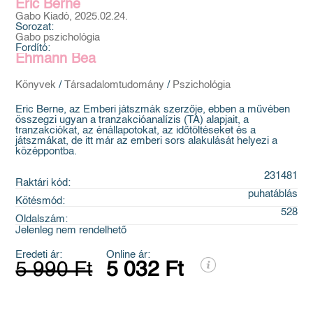
Eric Berne
Gabo Kiadó, 2025.02.24.
Sorozat:
Gabo pszichológia
Fordító:
Ehmann Bea
Könyvek
/
Társadalomtudomány
/
Pszichológia
Eric Berne, az Emberi játszmák szerzője, ebben a művében
összegzi ugyan a tranzakcióanalízis (TA) alapjait, a
tranzakciókat, az énállapotokat, az időtöltéseket és a
játszmákat, de itt már az emberi sors alakulását helyezi a
középpontba.
231481
Raktári kód:
puhatáblás
Kötésmód:
528
Oldalszám:
Jelenleg nem rendelhető
Eredeti ár:
Online ár:
5 990 Ft
5 032 Ft