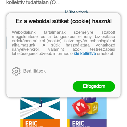
kollektív tudattalan (ÖM
9/I) (3. kiadás)
Műhelytitkok
C. G. Jung
Irvin D. Yalom
Ez a weboldal sütiket (cookie) használ
Eredeti ár:
Bevezető ár:
Eredeti ár:
Bevezető ár:
8 798 Ft
9 775 Ft
4 950 Ft
5 500 Ft
Weboldalunk tartalmának személyre szabott
megjelenítése és a böngészési élmény biztosítása
érdekében sütiket (cookie), illetve egyéb technológiákat
Előrendelem
Előrendelem
alkalmazunk. A sütik használatára vonatkozó
irányelveinkről, valamint azok testreszabási
lehetőségeiről bővebb információ
ide kattintva
érhető el.
Szerző további művei
Beállítások
Elfogadom