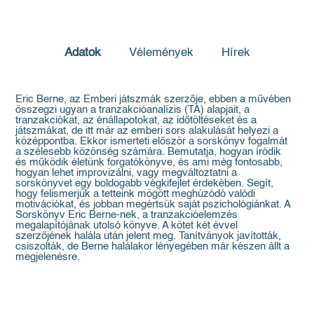
Adatok
Vélemények
Hírek
Eric Berne, az Emberi játszmák szerzője, ebben a művében
összegzi ugyan a tranzakcióanalízis (TA) alapjait, a
tranzakciókat, az énállapotokat, az időtöltéseket és a
játszmákat, de itt már az emberi sors alakulását helyezi a
középpontba. Ekkor ismerteti először a sorskönyv fogalmát
a szélesebb közönség számára. Bemutatja, hogyan íródik
és működik életünk forgatókönyve, és ami még fontosabb,
hogyan lehet improvizálni, vagy megváltoztatni a
sorskönyvet egy boldogabb végkifejlet érdekében. Segít,
hogy felismerjük a tetteink mögött meghúzódó valódi
motivációkat, és jobban megértsük saját pszichológiánkat. A
Sorskönyv Eric Berne-nek, a tranzakcióelemzés
megalapítójának utolsó könyve. A kötet két évvel
szerzőjének halála után jelent meg. Tanítványok javították,
csiszolták, de Berne halálakor lényegében már készen állt a
megjelenésre.