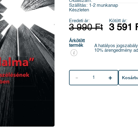
Oldalszám:
Szállítás:
1-2 munkanap
Készleten
Eredeti ár:
Kötött ár:
3 990 Ft
3 591 
Árkötött
termék
A hatályos jogszabály
10% árengedmény ad
1
Kosárb