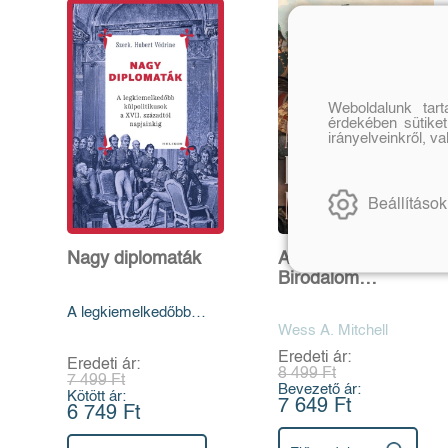
Weboldalunk tar
érdekében sütiket
irányelveinkről, v
Beállítások
Nagy diplomaták
A Habsburg
Birodalom
nagystratégiája
A legkiemelkedőbb
külpolitikusok a XVII.
Wess A. Mitchell
századtól napjainkig
Eredeti ár:
Eredeti ár:
8 499 Ft
7 499 Ft
Bevezető ár:
Kötött ár:
7 649 Ft
6 749 Ft