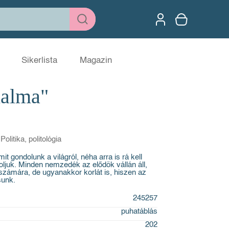
Sikerlista
Magazin
dalma"
Politika, politológia
 gondolunk a világról, néha arra is rá kell
ljuk. Minden nemzedék az elődök vállán áll,
 számára, de ugyanakkor korlát is, hiszen az
sunk.
245257
puhatáblás
202