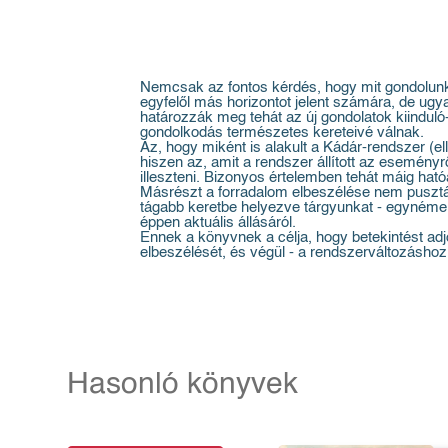
Nemcsak az fontos kérdés, hogy mit gondolunk a
egyfelől más horizontot jelent számára, de ug
határozzák meg tehát az új gondolatok kiindul
gondolkodás természetes kereteivé válnak.
Az, hogy miként is alakult a Kádár-rendszer (e
hiszen az, amit a rendszer állított az esemény
illeszteni. Bizonyos értelemben tehát máig ha
Másrészt a forradalom elbeszélése nem pusztán p
tágabb keretbe helyezve tárgyunkat - egynémely
éppen aktuális állásáról.
Ennek a könyvnek a célja, hogy betekintést adjon
elbeszélését, és végül - a rendszerváltozáshoz k
Hasonló könyvek