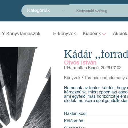
Kategóriák
IY Könyvtámaszok
E-könyvek
Akciók
Kiadóink
Kádár ,,forra
Ötvös István
L'Harmattan Kiadó, 2026.07.02.
Könyvek
/
Társadalomtudomány
/
Nemcsak az fontos kérdés, hogy mit
kérdeznünk, miért éppen azt gondo
ami egyfelől más horizontot jelent
elődök munkáira épül gondolkodá
Raktári kód:
Kötésmód: