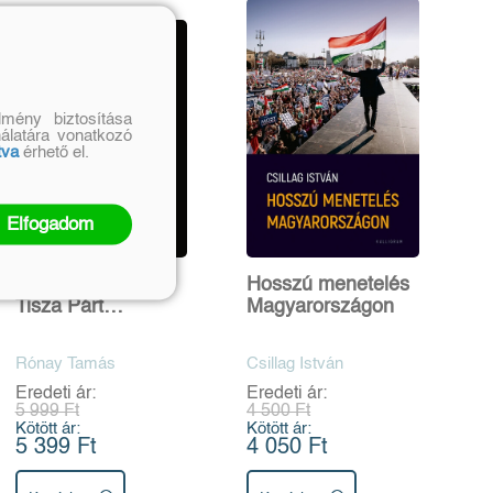
mény biztosítása
nálatára vonatkozó
tva
érhető el.
Elfogadom
Orbán után - A
Hosszú menetelés
Tisza Párt
Magyarországon
győzelme és az
európai populista
Rónay Tamás
Csillag István
jobboldal
Eredeti ár:
Eredeti ár:
5 999 Ft
4 500 Ft
Kötött ár:
Kötött ár:
5 399 Ft
4 050 Ft