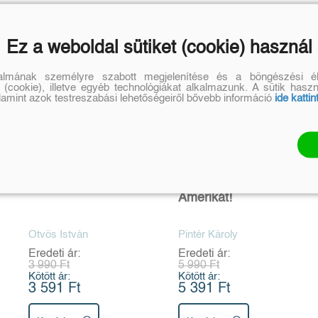
Ez a weboldal sütiket (cookie) használ
talmának személyre szabott megjelenítése és a böngészési él
 (cookie), illetve egyéb technológiákat alkalmazunk. A sütik hasz
alamint azok testreszabási lehetőségeiről bővebb információ
ide kattin
Kádár ,,forradalma"
Isten áldja
Amerikát!
Ötvös István
Pintér Károly
Eredeti ár:
Eredeti ár:
3 990 Ft
5 990 Ft
Kötött ár:
Kötött ár:
3 591 Ft
5 391 Ft