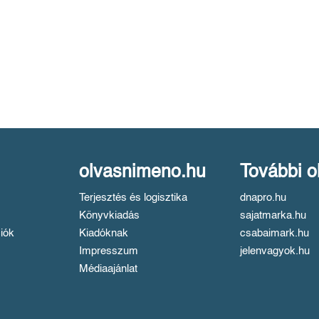
olvasnimeno.hu
További o
Terjesztés és logisztika
dnapro.hu
Könyvkiadás
sajatmarka.hu
iók
Kiadóknak
csabaimark.hu
Impresszum
jelenvagyok.hu
Médiaajánlat