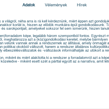
Adatok
Vélemények
Hírek
 világról, néha arra is rá kell kérdeznünk, miért éppen azt gondolju
yanakkor korlát is, hiszen az elődök munkáira épül gondolkodásunk.
ó- és sarokpontjait, amelyeket sokszor fel sem ismerünk, hiszen ta
llen)forradalom képe, legalább három szempontból fontos. Egyrészt 
ről, meghatározza azt a (köz)gondolkodási keretet, melybe bármilyen 
tóan velünk vannak annak a rendszernek az állításai, amely önmagá
olitikai okokból változott, hanem a rendszer általános kultúrpolitika
 elbeszélésváltozatok és -változások informálhatják az utókort a rend
, miként és miért alakította ki a rendszer a forradalomról azt a képe
özeledve - miként esett szét a párttal együtt az a narratíva, amit lét