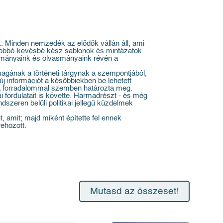
k. Minden nemzedék az elődök vállán áll, ami
 Többé-kevésbé kész sablonok és mintázatok
nulmányaink és olvasmányaink révén a
magának a történeti tárgynak a szempontjából,
új információt a későbbiekben be lehetett
t a forradalommal szemben határozta meg.
i fordulatait is követte. Harmadrészt - és még
szeren belüli politikai jellegű küzdelmek
t, amit; majd miként építette fel ennek
rehozott.
Mutasd az összeset!