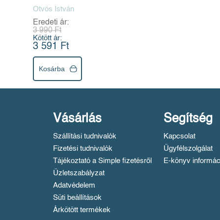
Ötvös István
Eredeti ár:
3 990 Ft
Kötött ár:
3 591 Ft
Kosárba
Vásárlás
Segítség
Szállítási tudnivalók
Kapcsolat
Fizetési tudnivalók
Ügyfélszolgálat
Tájékoztató a Simple fizetésről
E-könyv informác
Üzletszabályzat
Adatvédelem
Süti beállítások
Árkötött termékek