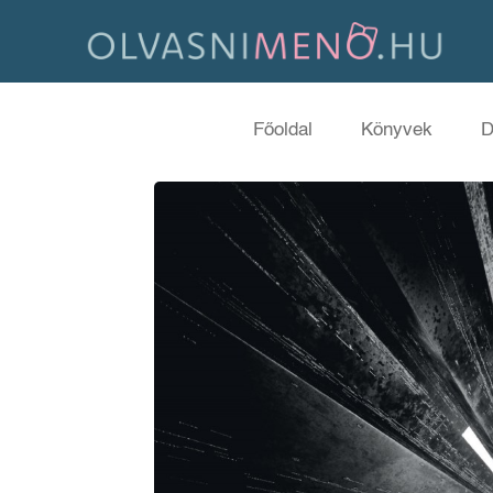
Főoldal
Könyvek
D