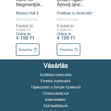
Megmentjük
Álmodj újra!
egymást
(Újrakezdés 5.)
Maxton Hall 3.
Önállóan is olvasható!
Mona Kasten
Mona Kasten
Eredeti ár:
Eredeti ár:
4 999 Ft
4 999 Ft
Online ár:
Online ár:
4 199 Ft
4 199 Ft
Kosárba
Kosárba
Vásárlás
Szállítási tudnivalók
Fizetési tudnivalók
Tájékoztató a Simple fizetésről
Üzletszabályzat
Adatvédelem
Süti beállítások