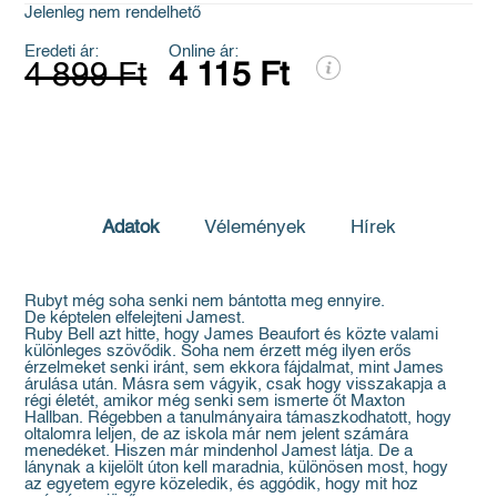
Jelenleg nem rendelhető
Eredeti ár:
Online ár:
4 899 Ft
4 115 Ft
Adatok
Vélemények
Hírek
Rubyt még soha senki nem bántotta meg ennyire.
De képtelen elfelejteni Jamest.
Ruby Bell azt hitte, hogy James Beaufort és közte valami
különleges szövődik. Soha nem érzett még ilyen erős
érzelmeket senki iránt, sem ekkora fájdalmat, mint James
árulása után. Másra sem vágyik, csak hogy visszakapja a
régi életét, amikor még senki sem ismerte őt Maxton
Hallban. Régebben a tanulmányaira támaszkodhatott, hogy
oltalomra leljen, de az iskola már nem jelent számára
menedéket. Hiszen már mindenhol Jamest látja. De a
lánynak a kijelölt úton kell maradnia, különösen most, hogy
az egyetem egyre közeledik, és aggódik, hogy mit hoz