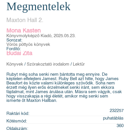
Megmentelek
Maxton Hall 2.
Mona Kasten
Könyvmolyképző Kiadó, 2025.05.23.
Sorozat:
Vörös pöttyös könyvek
Fordító:
Budai Zita
Könyvek
/
Szórakoztató irodalom
/
Lektűr
Rubyt még soha senki nem bántotta meg ennyire. De
képtelen elfelejteni Jamest. Ruby Bell azt hitte, hogy James
Beaufort és közte valami különleges szövődik. Soha nem
érzett még ilyen erős érzelmeket senki iránt, sem ekkora
fájdalmat, mint James árulása után. Másra sem vágyik, csak
hogy visszakapja a régi életét, amikor még senki sem
ismerte őt Maxton Hallban.
232257
Raktári kód:
puhatáblás
Kötésmód:
360
Oldalszám: