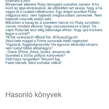
számára a jövő.
Mindennek ellenére Ruby támogatni szeretné Jamest. A fiú
küzd az apja elvárásaival, aki eltökélten azt akarja, hogy a fia
vegye át a családi vállalkozást. Egy dolgot azonban Ruby
világossá tesz: nem hajlandó megbocsátani Jamesnek. Nem
hajlandó második esélyt adni.
Miközben a harag és a szerelem harcot vív Ruby szívében,
James mindent elkövet, hogy visszaszerezze a lányt. De
vajon Rubynak lesz elég bátorsága ahhoz, hogy újra kockára
tegye a szívét?
TikTok-szenzáció! #BookTok, #OlvassEgyJót
Vesd bele magad a Prime sorozatát ihlető regénybe!
"Vigyázat, függőségveszély! Ha egyszer elkezded olvasni,
nem tudod többé abbahagyni."
- Diana @love_these_books, amazon.de
Szereted a Vörös pöttyös könyveket?
Vidd haza nyugodtan! Tetszeni fog.
Fiatal nőknek, felső korhatár nélkül!
Hasonló könyvek