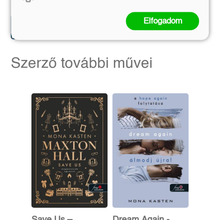
5 399 Ft
5 841 Ft
5 999 Ft
6 490 Ft
Elfogadom
Előrendelem
Előrendelem
Szerző további művei
Save Us –
Dream Again -