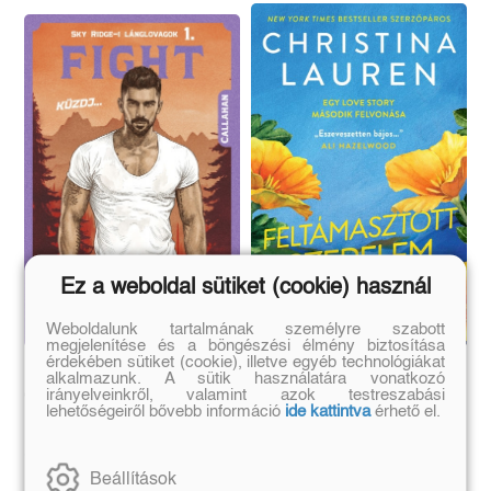
Ez a weboldal sütiket (cookie) használ
Weboldalunk tartalmának személyre szabott
megjelenítése és a böngészési élmény biztosítása
érdekében sütiket (cookie), illetve egyéb technológiákat
Fight - Küzdj... -
Feltámasztott szerelem
alkalmazunk. A sütik használatára vonatkozó
irányelveinkről, valamint azok testreszabási
Callahan
- Egy love story második
lehetőségeiről bővebb információ
ide kattintva
érhető el.
felvonása
Sloane St. James
Christina Lauren
Beállítások
Eredeti ár:
Kötött ár:
Eredeti ár:
Kötött ár: