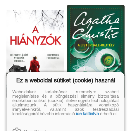
Ez a weboldal sütiket (cookie) használ
Weboldalunk tartalmának személyre szabott
megjelenítése és a böngészési élmény biztosítása
érdekében sütiket (cookie), illetve egyéb technológiákat
alkalmazunk. A sütik használatára vonatkozó
A hiányzók - Lottie
A Listerdale-rejtély
irányelveinkről, valamint azok testreszabási
Parker 1.
lehetőségeiről bővebb információ
ide kattintva
érhető el.
Patricia Gibney
Agatha Christie