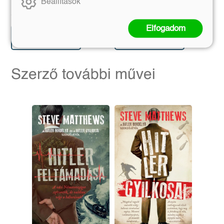
Beállítások
Eredeti ár:
Bevezető ár:
Eredeti ár:
Kötött ár:
5 399 Ft
4 049 Ft
5 999 Ft
4 499 Ft
Elfogadom
Előrendelem
Előrendelem
Szerző további művei