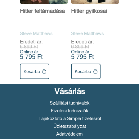
Hitler feltámadása
Hitler gyilkosai
Steve Matthews
Steve Matthews
Eredeti ár:
Eredeti ár:
6 899 Ft
6 899 Ft
Online ár:
Online ár:
5 795 Ft
5 795 Ft
Kosárba
Kosárba
Vásárlás
Szállítási tudnivalók
Fizetési tudnivalók
Tájékoztató a Simple fizetésről
Üzletszabályzat
Adatvédelem