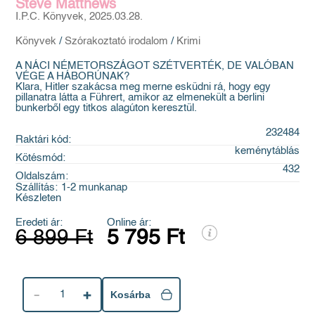
Steve Matthews
I.P.C. Könyvek, 2025.03.28.
Könyvek
/
Szórakoztató irodalom
/
Krimi
A NÁCI NÉMETORSZÁGOT SZÉTVERTÉK, DE VALÓBAN
VÉGE A HÁBORÚNAK?
Klara, Hitler szakácsa meg merne esküdni rá, hogy egy
pillanatra látta a Führert, amikor az elmenekült a berlini
bunkerből egy titkos alagúton keresztül.
232484
Raktári kód:
keménytáblás
Kötésmód:
432
Oldalszám:
Szállítás:
1-2 munkanap
Készleten
Eredeti ár:
Online ár:
6 899 Ft
5 795 Ft
1
Kosárba