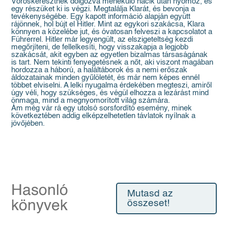
Vöröskeresztnek dolgozva menekülő nácik után nyomoz, és
egy részüket ki is végzi. Megtalálja Klarát, és bevonja a
tevékenységébe. Egy kapott információ alapján együtt
rájönnek, hol bújt el Hitler. Mint az egykori szakácsa, Klara
könnyen a közelébe jut, és óvatosan felveszi a kapcsolatot a
Führerrel. Hitler már legyengült, az elszigeteltség kezdi
megőrjíteni, de fellelkesíti, hogy visszakapja a legjobb
szakácsát, akit egyben az egyetlen bizalmas társaságának
is tart. Nem tekinti fenyegetésnek a nőt, aki viszont magában
hordozza a háború, a haláltáborok és a nemi erőszak
áldozatainak minden gyűlöletét, és már nem képes ennél
többet elviselni. A lelki nyugalma érdekében megteszi, amiről
úgy véli, hogy szükséges, és végül elhozza a lezárást mind
önmaga, mind a megnyomorított világ számára.
Ám még vár rá egy utolsó sorsfordító esemény, minek
következtében addig elképzelhetetlen távlatok nyílnak a
jövőjében.
Hasonló
Mutasd az
könyvek
összeset!