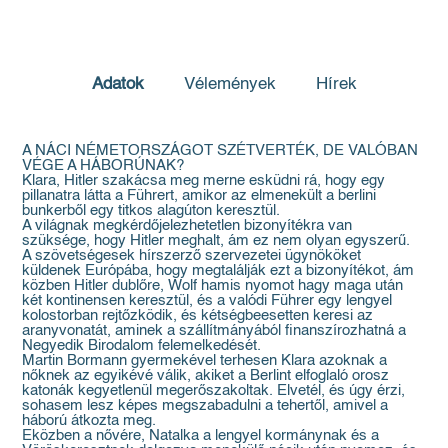
Adatok
Vélemények
Hírek
A NÁCI NÉMETORSZÁGOT SZÉTVERTÉK, DE VALÓBAN
VÉGE A HÁBORÚNAK?
Klara, Hitler szakácsa meg merne esküdni rá, hogy egy
pillanatra látta a Führert, amikor az elmenekült a berlini
bunkerből egy titkos alagúton keresztül.
A világnak megkérdőjelezhetetlen bizonyítékra van
szüksége, hogy Hitler meghalt, ám ez nem olyan egyszerű.
A szövetségesek hírszerző szervezetei ügynököket
küldenek Európába, hogy megtalálják ezt a bizonyítékot, ám
közben Hitler dublőre, Wolf hamis nyomot hagy maga után
két kontinensen keresztül, és a valódi Führer egy lengyel
kolostorban rejtőzködik, és kétségbeesetten keresi az
aranyvonatát, aminek a szállítmányából finanszírozhatná a
Negyedik Birodalom felemelkedését.
Martin Bormann gyermekével terhesen Klara azoknak a
nőknek az egyikévé válik, akiket a Berlint elfoglaló orosz
katonák kegyetlenül megerőszakoltak. Elvetél, és úgy érzi,
sohasem lesz képes megszabadulni a tehertől, amivel a
háború átkozta meg.
Eközben a nővére, Natalka a lengyel kormánynak és a